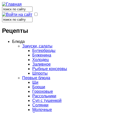
Поиск
Форма поиска
Поиск
Форма поиска
Рецепты
Блюда
Закуски, салаты
Бутерброды
Буженина
Холодец
Заливное
Рыбные консервы
Шпроты
Первые блюда
Щи
Борщи
Гороховые
Рассольники
Суп с тушенкой
Солянки
Молочные