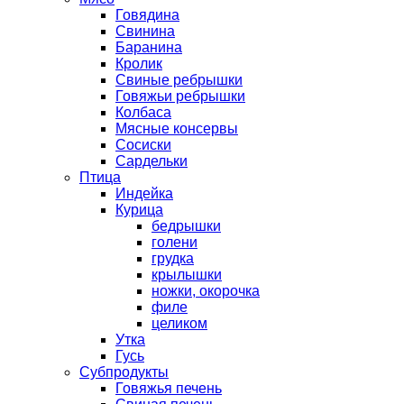
Говядина
Свинина
Баранина
Кролик
Свиные ребрышки
Говяжьи ребрышки
Колбаса
Мясные консервы
Сосиски
Сардельки
Птица
Индейка
Курица
бедрышки
голени
грудка
крылышки
ножки, окорочка
филе
целиком
Утка
Гусь
Субпродукты
Говяжья печень