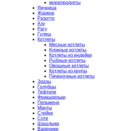
морепродукты
Яичница
Жаркое
Ризотто
Азу
Рагу
Гуляш
Котлеты
Мясные котлеты
Куриные котлеты
Котлеты из индейки
Рыбные котлеты
Овощные котлеты
Котлеты из крупы
Печеночные котлеты
Зразы
Голубцы
Тефтели
Фрикадельки
Пельмени
Манты
Стейки
Соте
Шашлыки
Вареники