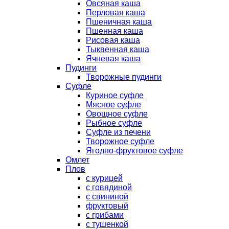
Овсяная каша
Перловая каша
Пшеничная каша
Пшенная каша
Рисовая каша
Тыквенная каша
Ячневая каша
Пудинги
Творожные пудинги
Суфле
Куриное суфле
Мясное суфле
Овощное суфле
Рыбное суфле
Суфле из печени
Творожное суфле
Ягодно-фруктовое суфле
Омлет
Плов
с курицей
с говядиной
с свининой
фруктовый
с грибами
с тушенкой