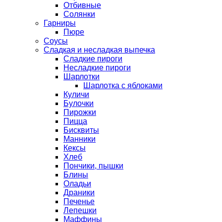
Отбивные
Солянки
Гарниры
Пюре
Соусы
Сладкая и несладкая выпечка
Сладкие пироги
Несладкие пироги
Шарлотки
Шарлотка с яблоками
Куличи
Булочки
Пирожки
Пицца
Бисквиты
Манники
Кексы
Хлеб
Пончики, пышки
Блины
Оладьи
Драники
Печенье
Лепешки
Маффины