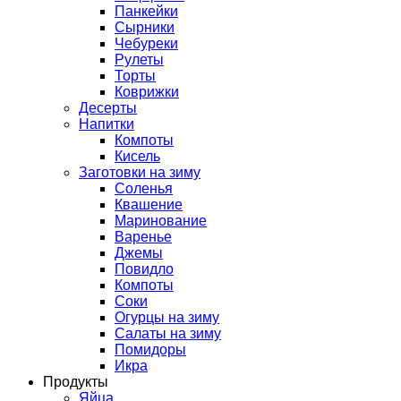
Панкейки
Сырники
Чебуреки
Рулеты
Торты
Коврижки
Десерты
Напитки
Компоты
Кисель
Заготовки на зиму
Соленья
Квашение
Маринование
Варенье
Джемы
Повидло
Компоты
Соки
Огурцы на зиму
Салаты на зиму
Помидоры
Икра
Продукты
Яйца