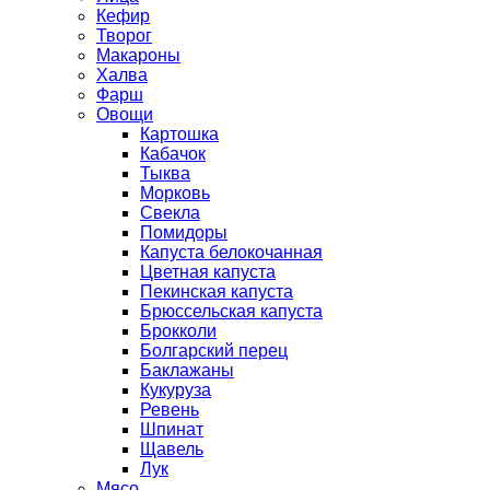
Кефир
Творог
Макароны
Халва
Фарш
Овощи
Картошка
Кабачок
Тыква
Морковь
Свекла
Помидоры
Капуста белокочанная
Цветная капуста
Пекинская капуста
Брюссельская капуста
Брокколи
Болгарский перец
Баклажаны
Кукуруза
Ревень
Шпинат
Щавель
Лук
Мясо