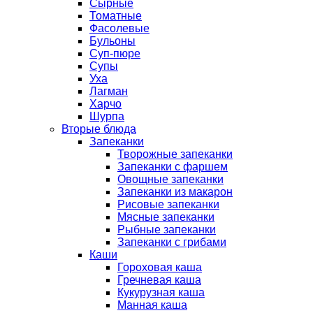
Сырные
Томатные
Фасолевые
Бульоны
Суп-пюре
Супы
Уха
Лагман
Харчо
Шурпа
Вторые блюда
Запеканки
Творожные запеканки
Запеканки с фаршем
Овощные запеканки
Запеканки из макарон
Рисовые запеканки
Мясные запеканки
Рыбные запеканки
Запеканки с грибами
Каши
Гороховая каша
Гречневая каша
Кукурузная каша
Манная каша