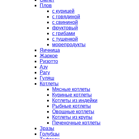
Плов
с курицей
с говядиной
с свининой
фруктовый
с грибами
с тушенкой
морепродукты
Яичница
Жаркое
Ризотто
Азу
Рагу
Гуляш
Котлеты
Мясные котлеты
Куриные котлеты
Котлеты из индейки
Рыбные котлеты
Овощные котлеты
Котлеты из крупы
Печеночные котлеты
Зразы
Голубцы