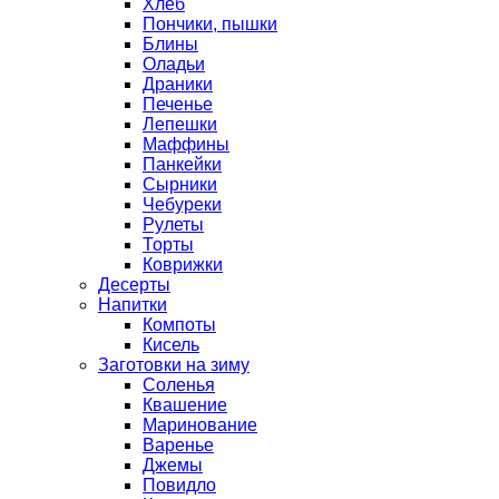
Хлеб
Пончики, пышки
Блины
Оладьи
Драники
Печенье
Лепешки
Маффины
Панкейки
Сырники
Чебуреки
Рулеты
Торты
Коврижки
Десерты
Напитки
Компоты
Кисель
Заготовки на зиму
Соленья
Квашение
Маринование
Варенье
Джемы
Повидло