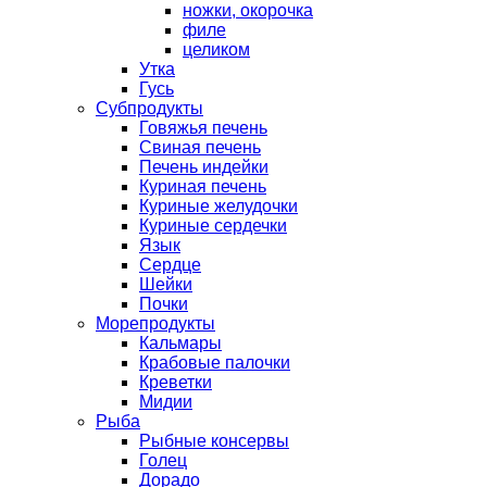
ножки, окорочка
филе
целиком
Утка
Гусь
Субпродукты
Говяжья печень
Свиная печень
Печень индейки
Куриная печень
Куриные желудочки
Куриные сердечки
Язык
Сердце
Шейки
Почки
Морепродукты
Кальмары
Крабовые палочки
Креветки
Мидии
Рыба
Рыбные консервы
Голец
Дорадо