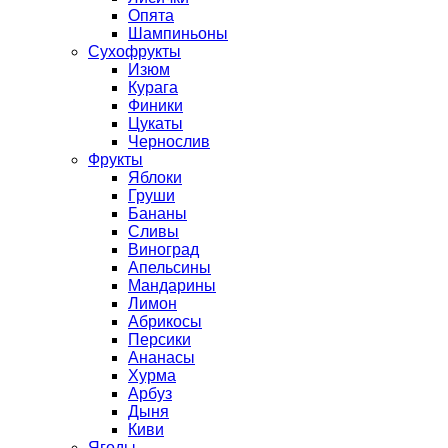
Опята
Шампиньоны
Сухофрукты
Изюм
Курага
Финики
Цукаты
Чернослив
Фрукты
Яблоки
Груши
Бананы
Сливы
Виноград
Апельсины
Мандарины
Лимон
Абрикосы
Персики
Ананасы
Хурма
Арбуз
Дыня
Киви
Ягоды