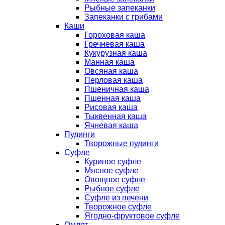
Рыбные запеканки
Запеканки с грибами
Каши
Гороховая каша
Гречневая каша
Кукурузная каша
Манная каша
Овсяная каша
Перловая каша
Пшеничная каша
Пшенная каша
Рисовая каша
Тыквенная каша
Ячневая каша
Пудинги
Творожные пудинги
Суфле
Куриное суфле
Мясное суфле
Овощное суфле
Рыбное суфле
Суфле из печени
Творожное суфле
Ягодно-фруктовое суфле
Омлет