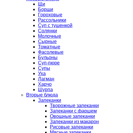
Щи
Борщи
Гороховые
Рассольники
Суп с тушенкой
Солянки
Молочные
Сырные
Томатные
Фасолевые
Бульоны
Суп-пюре
Супы
Уха
Лагман
Харчо
Шурпа
Вторые блюда
Запеканки
Творожные запеканки
Запеканки с фаршем
Овощные запеканки
Запеканки из макарон
Рисовые запеканки
Мясные запеканки