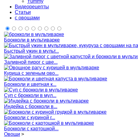
Yummy
Видеорецепты
Статьи
с овощами
Брокколи в мультиварке
Быстрый ужин в мульт...
Заливной пирог с цве...
Курица с зеленым ово...
Брокколи и цветная к...
Суп с брокколи в мул...
Индейка с брокколи в...
Брокколи с куриной г...
Брокколи с картошкой...
Овощи
>