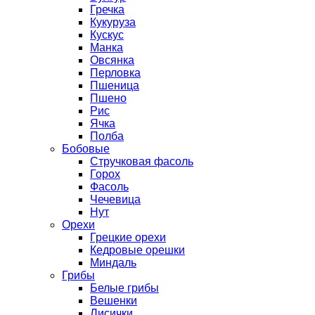
Гречка
Кукуруза
Кускус
Манка
Овсянка
Перловка
Пшеница
Пшено
Рис
Ячка
Полба
Бобовые
Стручковая фасоль
Горох
Фасоль
Чечевица
Нут
Орехи
Грецкие орехи
Кедровые орешки
Миндаль
Грибы
Белые грибы
Вешенки
Лисички