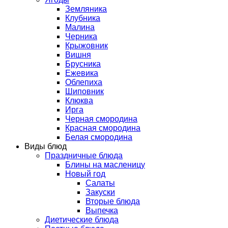
Земляника
Клубника
Малина
Черника
Крыжовник
Вишня
Брусника
Ежевика
Облепиха
Шиповник
Клюква
Ирга
Черная смородина
Красная смородина
Белая смородина
Виды блюд
Праздничные блюда
Блины на масленицу
Новый год
Салаты
Закуски
Вторые блюда
Выпечка
Диетические блюда