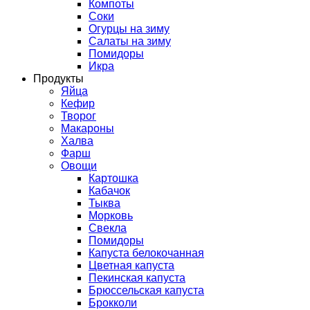
Компоты
Соки
Огурцы на зиму
Салаты на зиму
Помидоры
Икра
Продукты
Яйца
Кефир
Творог
Макароны
Халва
Фарш
Овощи
Картошка
Кабачок
Тыква
Морковь
Свекла
Помидоры
Капуста белокочанная
Цветная капуста
Пекинская капуста
Брюссельская капуста
Брокколи