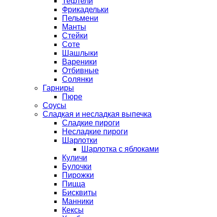
Тефтели
Фрикадельки
Пельмени
Манты
Стейки
Соте
Шашлыки
Вареники
Отбивные
Солянки
Гарниры
Пюре
Соусы
Сладкая и несладкая выпечка
Сладкие пироги
Несладкие пироги
Шарлотки
Шарлотка с яблоками
Куличи
Булочки
Пирожки
Пицца
Бисквиты
Манники
Кексы