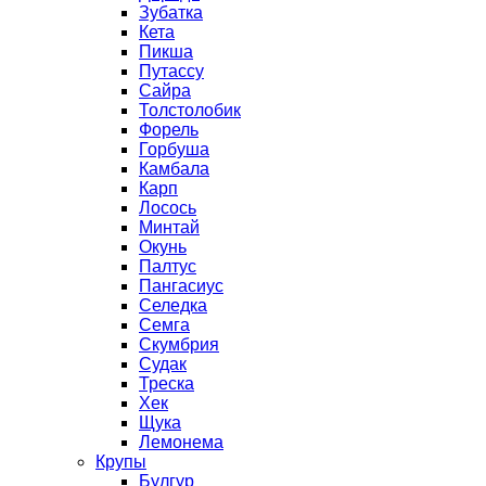
Зубатка
Кета
Пикша
Путассу
Сайра
Толстолобик
Форель
Горбуша
Камбала
Карп
Лосось
Минтай
Окунь
Палтус
Пангасиус
Селедка
Семга
Скумбрия
Судак
Треска
Хек
Щука
Лемонема
Крупы
Булгур