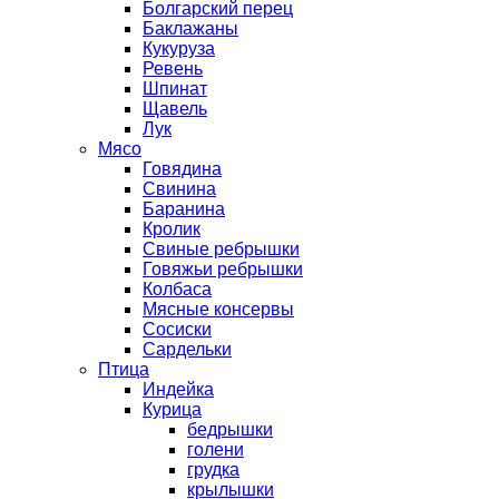
Болгарский перец
Баклажаны
Кукуруза
Ревень
Шпинат
Щавель
Лук
Мясо
Говядина
Свинина
Баранина
Кролик
Свиные ребрышки
Говяжьи ребрышки
Колбаса
Мясные консервы
Сосиски
Сардельки
Птица
Индейка
Курица
бедрышки
голени
грудка
крылышки