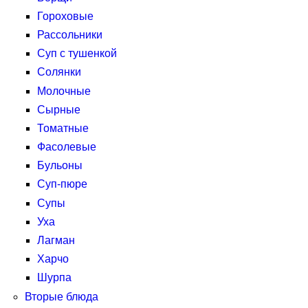
Гороховые
Рассольники
Суп с тушенкой
Солянки
Молочные
Сырные
Томатные
Фасолевые
Бульоны
Суп-пюре
Супы
Уха
Лагман
Харчо
Шурпа
Вторые блюда