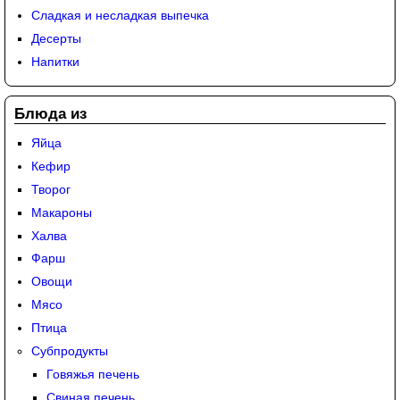
Сладкая и несладкая выпечка
Десерты
Напитки
Блюда из
Яйца
Кефир
Творог
Макароны
Халва
Фарш
Овощи
Мясо
Птица
Субпродукты
Говяжья печень
Свиная печень