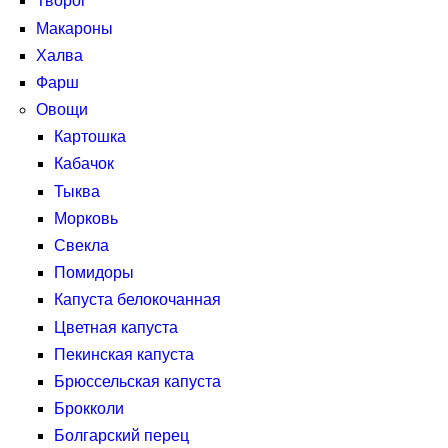
Творог
Макароны
Халва
Фарш
Овощи
Картошка
Кабачок
Тыква
Морковь
Свекла
Помидоры
Капуста белокочанная
Цветная капуста
Пекинская капуста
Брюссельская капуста
Брокколи
Болгарский перец