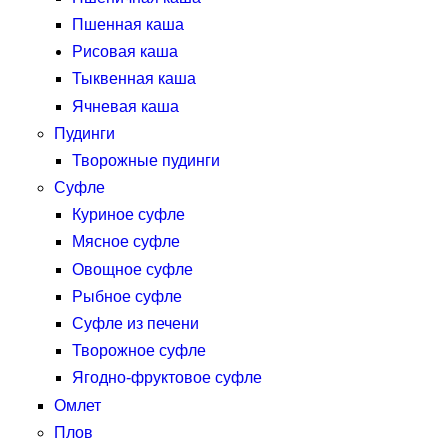
Пшенная каша
Рисовая каша
Тыквенная каша
Ячневая каша
Пудинги
Творожные пудинги
Суфле
Куриное суфле
Мясное суфле
Овощное суфле
Рыбное суфле
Суфле из печени
Творожное суфле
Ягодно-фруктовое суфле
Омлет
Плов