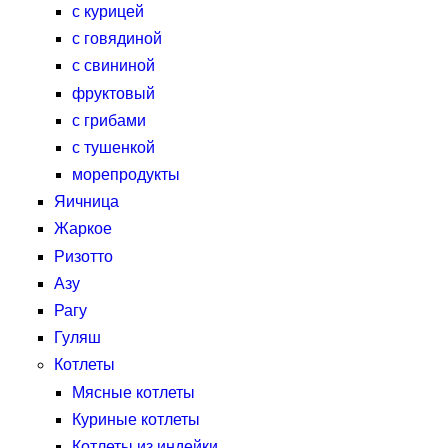
с курицей
с говядиной
с свининой
фруктовый
с грибами
с тушенкой
морепродукты
Яичница
Жаркое
Ризотто
Азу
Рагу
Гуляш
Котлеты
Мясные котлеты
Куриные котлеты
Котлеты из индейки