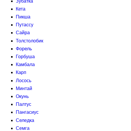
Зубатка
Кета
Пикша
Путассу
Сайра
Толстолобик
Форель
Горбуша
Камбала
Карп
Лосось
Минтай
Окунь
Палтус
Пангасиус
Селедка
Семга