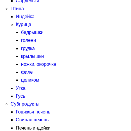
Сардельки
Птица
Индейка
Курица
бедрышки
голени
грудка
крылышки
ножки, окорочка
филе
целиком
Утка
Гусь
Субпродукты
Говяжья печень
Свиная печень
Печень индейки