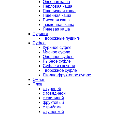
Овсяная каша
Перловая каша
Пшеничная каша
Пшенная каша
Рисовая каша
Тыквенная каша
Ячневая каша
Пудинги
Творожные пудинги
Суфле
Куриное суфле
Мясное суфле
Овощное суфле
Рыбное суфле
Суфле из печени
Творожное суфле
Ягодно-фруктовое суфле
Омлет
Плов
с курицей
с говядиной
с свининой
фруктовый
с грибами
с тушенкой