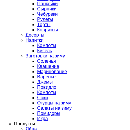
Панкейки
Сырники
Чебуреки
Рулеты
Торты
Коврижки
Десерты
Напитки
Компоты
Кисель
Заготовки на зиму
Соленья
Квашение
Маринование
Варенье
Джемы
Повидло
Компоты
Соки
Огурцы на зиму
Салаты на зиму
Помидоры
Икра
Продукты
Яйца