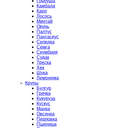
Горбуша
Камбала
Карп
Лосось
Минтай
Окунь
Палтус
Пангасиус
Селедка
Семга
Скумбрия
Судак
Треска
Хек
Щука
Лемонема
Крупы
Булгур
Гречка
Кукуруза
Кускус
Манка
Овсянка
Перловка
Пшеница