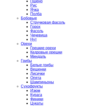
Пшено
Рис
Ячка
Полба
Бобовые
Стручковая фасоль
Горох
Фасоль
Чечевица
Нут
Орехи
Грецкие орехи
Кедровые орешки
Миндаль
Грибы
Белые грибы
Вешенки
Лисички
Опята
Шампиньоны
Сухофрукты
Изюм
Курага
Финики
Цукаты