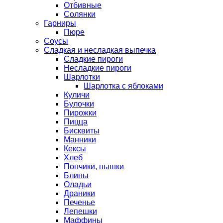
Отбивные
Солянки
Гарниры
Пюре
Соусы
Сладкая и несладкая выпечка
Сладкие пироги
Несладкие пироги
Шарлотки
Шарлотка с яблоками
Куличи
Булочки
Пирожки
Пицца
Бисквиты
Манники
Кексы
Хлеб
Пончики, пышки
Блины
Оладьи
Драники
Печенье
Лепешки
Маффины