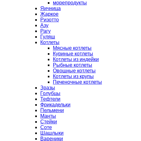
морепродукты
Яичница
Жаркое
Ризотто
Азу
Рагу
Гуляш
Котлеты
Мясные котлеты
Куриные котлеты
Котлеты из индейки
Рыбные котлеты
Овощные котлеты
Котлеты из крупы
Печеночные котлеты
Зразы
Голубцы
Тефтели
Фрикадельки
Пельмени
Манты
Стейки
Соте
Шашлыки
Вареники