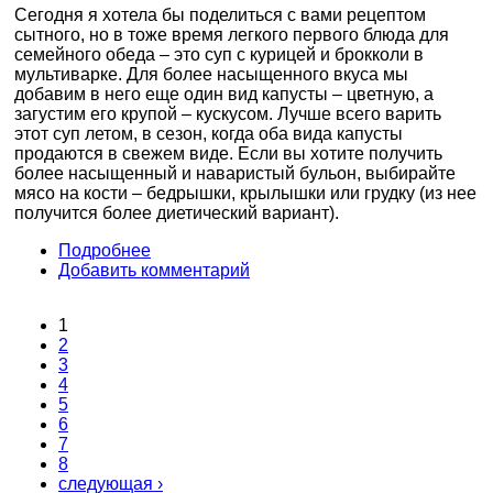
Сегодня я хотела бы поделиться с вами рецептом
сытного, но в тоже время легкого первого блюда для
семейного обеда – это суп с курицей и брокколи в
мультиварке. Для более насыщенного вкуса мы
добавим в него еще один вид капусты – цветную, а
загустим его крупой – кускусом. Лучше всего варить
этот суп летом, в сезон, когда оба вида капусты
продаются в свежем виде. Если вы хотите получить
более насыщенный и наваристый бульон, выбирайте
мясо на кости – бедрышки, крылышки или грудку (из нее
получится более диетический вариант).
Подробнее
Добавить комментарий
1
Страницы
2
3
4
5
6
7
8
следующая ›