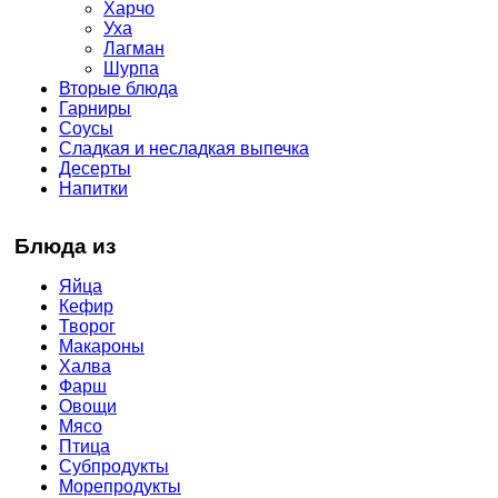
Харчо
Уха
Лагман
Шурпа
Вторые блюда
Гарниры
Соусы
Сладкая и несладкая выпечка
Десерты
Напитки
Блюда из
Яйца
Кефир
Творог
Макароны
Халва
Фарш
Овощи
Мясо
Птица
Субпродукты
Морепродукты