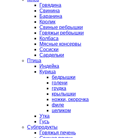
Говядина
Свинина
Баранина
Кролик
Свиные ребрышки
Говяжьи ребрышки
Колбаса
Мясные консервы
Сосиски
Сардельки
Птица
Индейка
Курица
бедрышки
голени
грудка
крылышки
ножки, окорочка
филе
целиком
Утка
Гусь
Субпродукты
Говяжья печень