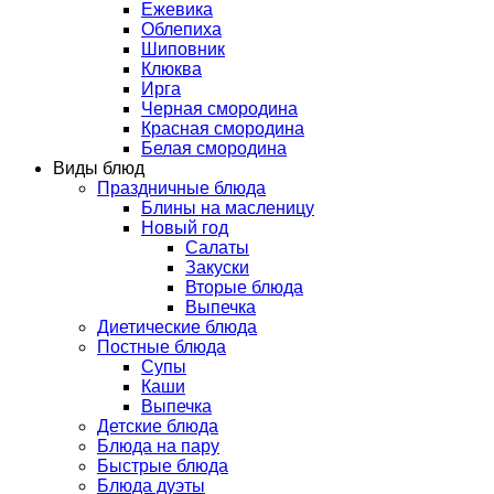
Ежевика
Облепиха
Шиповник
Клюква
Ирга
Черная смородина
Красная смородина
Белая смородина
Виды блюд
Праздничные блюда
Блины на масленицу
Новый год
Салаты
Закуски
Вторые блюда
Выпечка
Диетические блюда
Постные блюда
Супы
Каши
Выпечка
Детские блюда
Блюда на пару
Быстрые блюда
Блюда дуэты