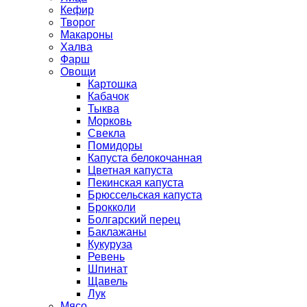
Кефир
Творог
Макароны
Халва
Фарш
Овощи
Картошка
Кабачок
Тыква
Морковь
Свекла
Помидоры
Капуста белокочанная
Цветная капуста
Пекинская капуста
Брюссельская капуста
Брокколи
Болгарский перец
Баклажаны
Кукуруза
Ревень
Шпинат
Щавель
Лук
Мясо