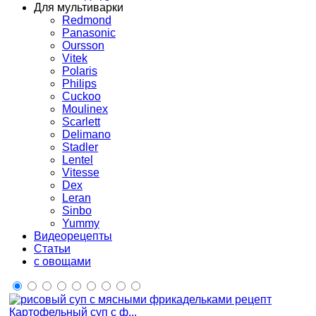
Для мультиварки
Redmond
Panasonic
Oursson
Vitek
Polaris
Philips
Cuckoo
Moulinex
Scarlett
Delimano
Stadler
Lentel
Vitesse
Dex
Leran
Sinbo
Yummy
Видеорецепты
Статьи
с овощами
Картофельный суп с ф...