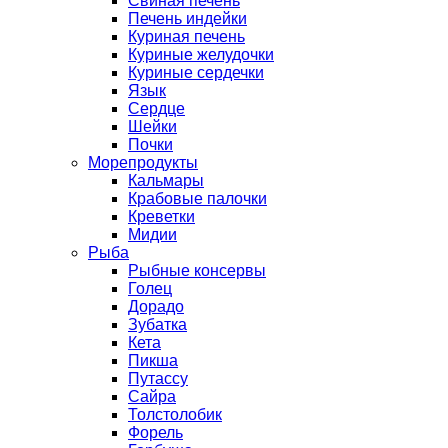
Свиная печень
Печень индейки
Куриная печень
Куриные желудочки
Куриные сердечки
Язык
Сердце
Шейки
Почки
Морепродукты
Кальмары
Крабовые палочки
Креветки
Мидии
Рыба
Рыбные консервы
Голец
Дорадо
Зубатка
Кета
Пикша
Путассу
Сайра
Толстолобик
Форель