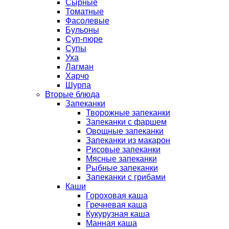
Сырные
Томатные
Фасолевые
Бульоны
Суп-пюре
Супы
Уха
Лагман
Харчо
Шурпа
Вторые блюда
Запеканки
Творожные запеканки
Запеканки с фаршем
Овощные запеканки
Запеканки из макарон
Рисовые запеканки
Мясные запеканки
Рыбные запеканки
Запеканки с грибами
Каши
Гороховая каша
Гречневая каша
Кукурузная каша
Манная каша