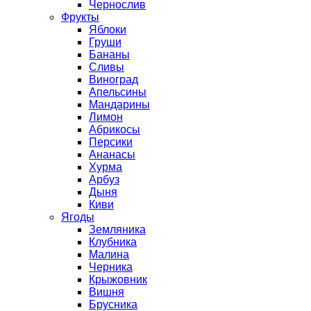
Чернослив
Фрукты
Яблоки
Груши
Бананы
Сливы
Виноград
Апельсины
Мандарины
Лимон
Абрикосы
Персики
Ананасы
Хурма
Арбуз
Дыня
Киви
Ягоды
Земляника
Клубника
Малина
Черника
Крыжовник
Вишня
Брусника