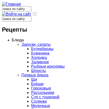
Поиск
Форма поиска
Поиск
Форма поиска
Рецепты
Блюда
Закуски, салаты
Бутерброды
Буженина
Холодец
Заливное
Рыбные консервы
Шпроты
Первые блюда
Щи
Борщи
Гороховые
Рассольники
Суп с тушенкой
Солянки
Молочные