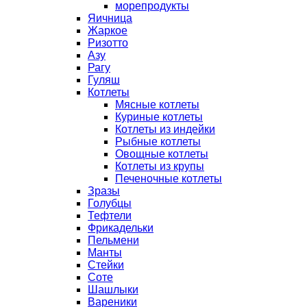
морепродукты
Яичница
Жаркое
Ризотто
Азу
Рагу
Гуляш
Котлеты
Мясные котлеты
Куриные котлеты
Котлеты из индейки
Рыбные котлеты
Овощные котлеты
Котлеты из крупы
Печеночные котлеты
Зразы
Голубцы
Тефтели
Фрикадельки
Пельмени
Манты
Стейки
Соте
Шашлыки
Вареники