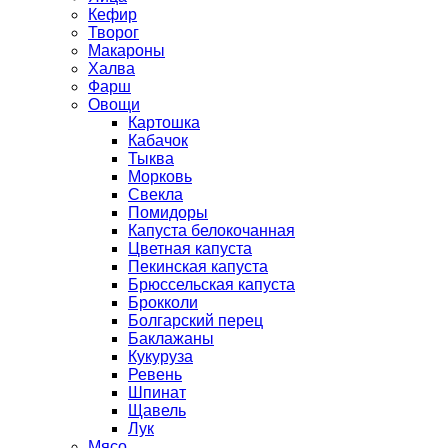
Кефир
Творог
Макароны
Халва
Фарш
Овощи
Картошка
Кабачок
Тыква
Морковь
Свекла
Помидоры
Капуста белокочанная
Цветная капуста
Пекинская капуста
Брюссельская капуста
Брокколи
Болгарский перец
Баклажаны
Кукуруза
Ревень
Шпинат
Щавель
Лук
Мясо