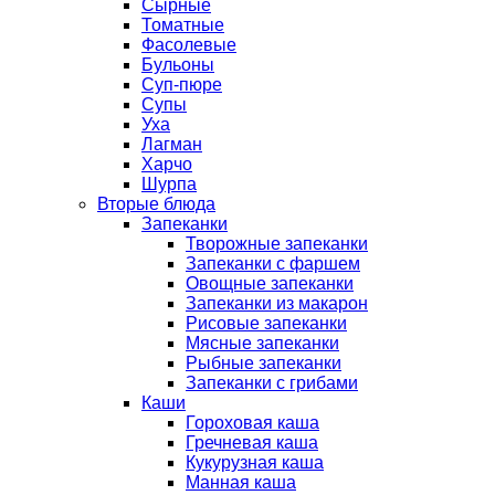
Сырные
Томатные
Фасолевые
Бульоны
Суп-пюре
Супы
Уха
Лагман
Харчо
Шурпа
Вторые блюда
Запеканки
Творожные запеканки
Запеканки с фаршем
Овощные запеканки
Запеканки из макарон
Рисовые запеканки
Мясные запеканки
Рыбные запеканки
Запеканки с грибами
Каши
Гороховая каша
Гречневая каша
Кукурузная каша
Манная каша