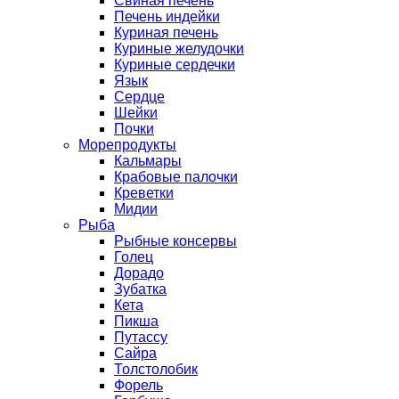
Свиная печень
Печень индейки
Куриная печень
Куриные желудочки
Куриные сердечки
Язык
Сердце
Шейки
Почки
Морепродукты
Кальмары
Крабовые палочки
Креветки
Мидии
Рыба
Рыбные консервы
Голец
Дорадо
Зубатка
Кета
Пикша
Путассу
Сайра
Толстолобик
Форель