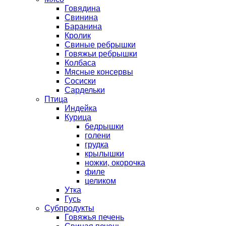
Говядина
Свинина
Баранина
Кролик
Свиные ребрышки
Говяжьи ребрышки
Колбаса
Мясные консервы
Сосиски
Сардельки
Птица
Индейка
Курица
бедрышки
голени
грудка
крылышки
ножки, окорочка
филе
целиком
Утка
Гусь
Субпродукты
Говяжья печень