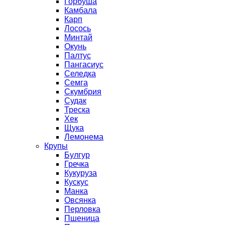
Горбуша
Камбала
Карп
Лосось
Минтай
Окунь
Палтус
Пангасиус
Селедка
Семга
Скумбрия
Судак
Треска
Хек
Щука
Лемонема
Крупы
Булгур
Гречка
Кукуруза
Кускус
Манка
Овсянка
Перловка
Пшеница