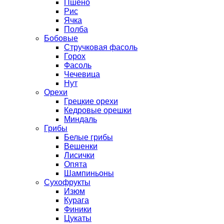
Пшено
Рис
Ячка
Полба
Бобовые
Стручковая фасоль
Горох
Фасоль
Чечевица
Нут
Орехи
Грецкие орехи
Кедровые орешки
Миндаль
Грибы
Белые грибы
Вешенки
Лисички
Опята
Шампиньоны
Сухофрукты
Изюм
Курага
Финики
Цукаты