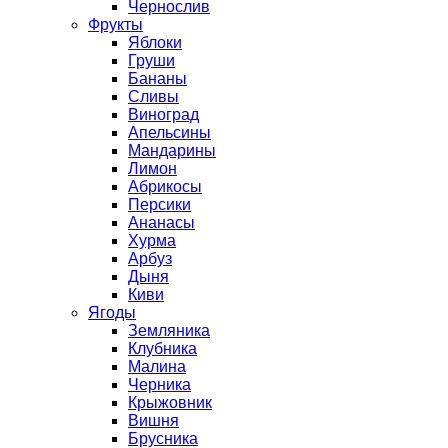
Чернослив
Фрукты
Яблоки
Груши
Бананы
Сливы
Виноград
Апельсины
Мандарины
Лимон
Абрикосы
Персики
Ананасы
Хурма
Арбуз
Дыня
Киви
Ягоды
Земляника
Клубника
Малина
Черника
Крыжовник
Вишня
Брусника