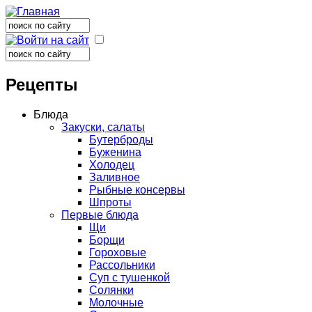
Поиск
Форма поиска
Поиск
Форма поиска
Рецепты
Блюда
Закуски, салаты
Бутерброды
Буженина
Холодец
Заливное
Рыбные консервы
Шпроты
Первые блюда
Щи
Борщи
Гороховые
Рассольники
Суп с тушенкой
Солянки
Молочные