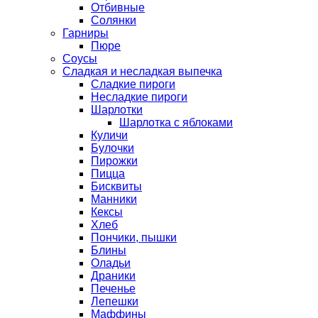
Отбивные
Солянки
Гарниры
Пюре
Соусы
Сладкая и несладкая выпечка
Сладкие пироги
Несладкие пироги
Шарлотки
Шарлотка с яблоками
Куличи
Булочки
Пирожки
Пицца
Бисквиты
Манники
Кексы
Хлеб
Пончики, пышки
Блины
Оладьи
Драники
Печенье
Лепешки
Маффины