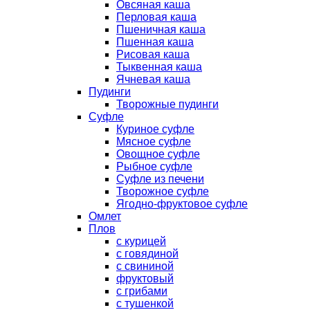
Овсяная каша
Перловая каша
Пшеничная каша
Пшенная каша
Рисовая каша
Тыквенная каша
Ячневая каша
Пудинги
Творожные пудинги
Суфле
Куриное суфле
Мясное суфле
Овощное суфле
Рыбное суфле
Суфле из печени
Творожное суфле
Ягодно-фруктовое суфле
Омлет
Плов
с курицей
с говядиной
с свининой
фруктовый
с грибами
с тушенкой