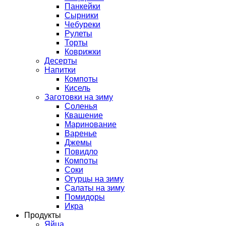
Панкейки
Сырники
Чебуреки
Рулеты
Торты
Коврижки
Десерты
Напитки
Компоты
Кисель
Заготовки на зиму
Соленья
Квашение
Маринование
Варенье
Джемы
Повидло
Компоты
Соки
Огурцы на зиму
Салаты на зиму
Помидоры
Икра
Продукты
Яйца