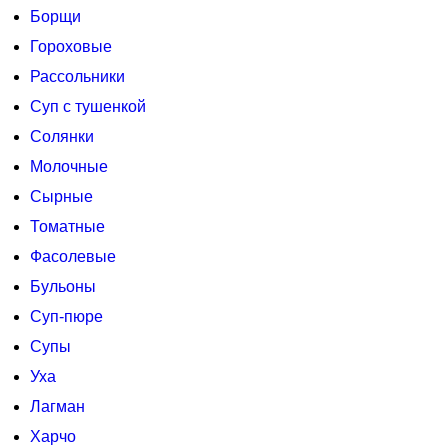
Борщи
Гороховые
Рассольники
Суп с тушенкой
Солянки
Молочные
Сырные
Томатные
Фасолевые
Бульоны
Суп-пюре
Супы
Уха
Лагман
Харчо