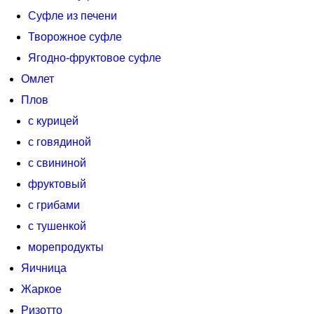
Суфле из печени
Творожное суфле
Ягодно-фруктовое суфле
Омлет
Плов
с курицей
с говядиной
с свининой
фруктовый
с грибами
с тушенкой
морепродукты
Яичница
Жаркое
Ризотто