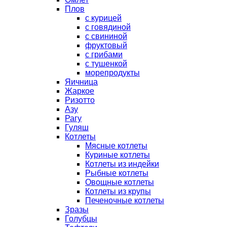
Плов
с курицей
с говядиной
с свининой
фруктовый
с грибами
с тушенкой
морепродукты
Яичница
Жаркое
Ризотто
Азу
Рагу
Гуляш
Котлеты
Мясные котлеты
Куриные котлеты
Котлеты из индейки
Рыбные котлеты
Овощные котлеты
Котлеты из крупы
Печеночные котлеты
Зразы
Голубцы