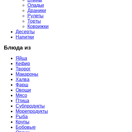
Оладьи
Драники
Рулеты
Торты
Коврижки
Десерты
Напитки
Блюда из
Яйца
Кефир
Творог
Макароны
Халва
Фарш
Овощи
Мясо
Птица
Субпродукты
Морепродукты
Рыба
Крупы
Бобовые