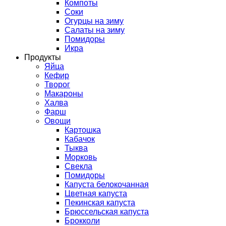
Компоты
Соки
Огурцы на зиму
Салаты на зиму
Помидоры
Икра
Продукты
Яйца
Кефир
Творог
Макароны
Халва
Фарш
Овощи
Картошка
Кабачок
Тыква
Морковь
Свекла
Помидоры
Капуста белокочанная
Цветная капуста
Пекинская капуста
Брюссельская капуста
Брокколи