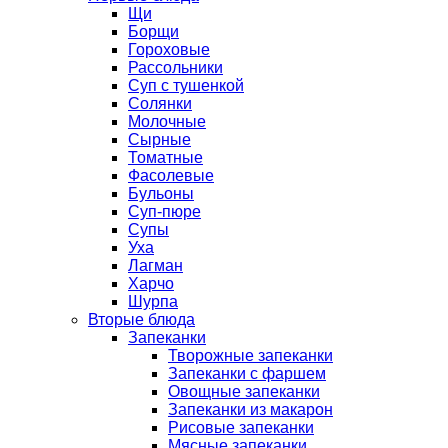
Щи
Борщи
Гороховые
Рассольники
Суп с тушенкой
Солянки
Молочные
Сырные
Томатные
Фасолевые
Бульоны
Суп-пюре
Супы
Уха
Лагман
Харчо
Шурпа
Вторые блюда
Запеканки
Творожные запеканки
Запеканки с фаршем
Овощные запеканки
Запеканки из макарон
Рисовые запеканки
Мясные запеканки