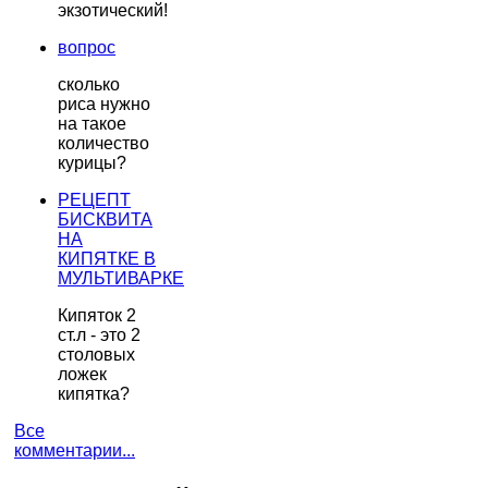
экзотический!
вопрос
сколько
риса нужно
на такое
количество
курицы?
РЕЦЕПТ
БИСКВИТА
НА
КИПЯТКЕ В
МУЛЬТИВАРКЕ
Кипяток 2
ст.л - это 2
столовых
ложек
кипятка?
Все
комментарии...