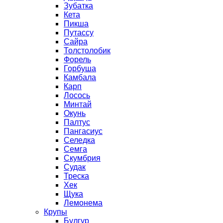
Зубатка
Кета
Пикша
Путассу
Сайра
Толстолобик
Форель
Горбуша
Камбала
Карп
Лосось
Минтай
Окунь
Палтус
Пангасиус
Селедка
Семга
Скумбрия
Судак
Треска
Хек
Щука
Лемонема
Крупы
Булгур