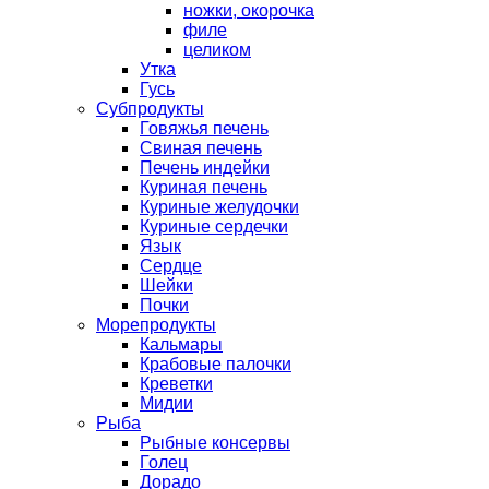
ножки, окорочка
филе
целиком
Утка
Гусь
Субпродукты
Говяжья печень
Свиная печень
Печень индейки
Куриная печень
Куриные желудочки
Куриные сердечки
Язык
Сердце
Шейки
Почки
Морепродукты
Кальмары
Крабовые палочки
Креветки
Мидии
Рыба
Рыбные консервы
Голец
Дорадо