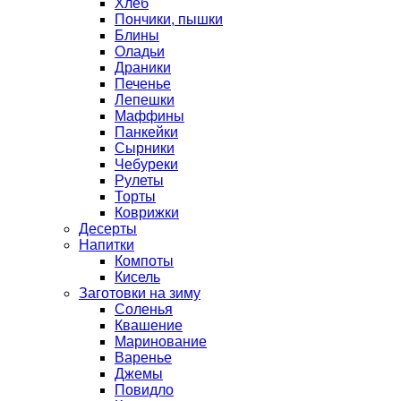
Хлеб
Пончики, пышки
Блины
Оладьи
Драники
Печенье
Лепешки
Маффины
Панкейки
Сырники
Чебуреки
Рулеты
Торты
Коврижки
Десерты
Напитки
Компоты
Кисель
Заготовки на зиму
Соленья
Квашение
Маринование
Варенье
Джемы
Повидло