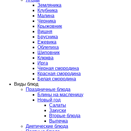
Земляника
Клубника
Малина
Черника
Крыжовник
Вишня
Брусника
Ежевика
Облепиха
Шиповник
Клюква
Ирга
Черная смородина
Красная смородина
Белая смородина
Виды блюд
Праздничные блюда
Блины на масленицу
Новый год
Салаты
Закуски
Вторые блюда
Выпечка
Диетические блюда