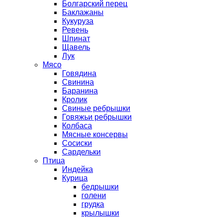
Болгарский перец
Баклажаны
Кукуруза
Ревень
Шпинат
Щавель
Лук
Мясо
Говядина
Свинина
Баранина
Кролик
Свиные ребрышки
Говяжьи ребрышки
Колбаса
Мясные консервы
Сосиски
Сардельки
Птица
Индейка
Курица
бедрышки
голени
грудка
крылышки