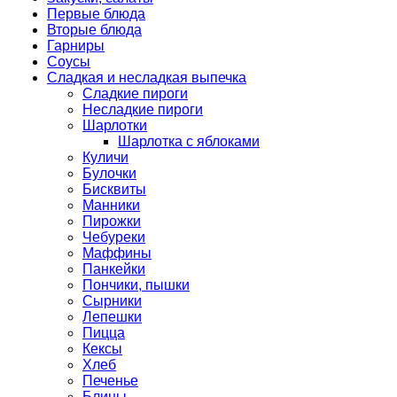
Первые блюда
Вторые блюда
Гарниры
Соусы
Сладкая и несладкая выпечка
Сладкие пироги
Несладкие пироги
Шарлотки
Шарлотка с яблоками
Куличи
Булочки
Бисквиты
Манники
Пирожки
Чебуреки
Маффины
Панкейки
Пончики, пышки
Сырники
Лепешки
Пицца
Кексы
Хлеб
Печенье
Блины