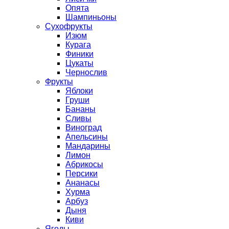
Опята
Шампиньоны
Сухофрукты
Изюм
Курага
Финики
Цукаты
Чернослив
Фрукты
Яблоки
Груши
Бананы
Сливы
Виноград
Апельсины
Мандарины
Лимон
Абрикосы
Персики
Ананасы
Хурма
Арбуз
Дыня
Киви
Ягоды