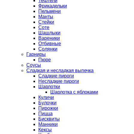
Тефтели
Фрикадельки
Пельмени
Манты
Стейки
Соте
Шашлыки
Вареники
Отбивные
Солянки
Гарниры
Пюре
Соусы
Сладкая и несладкая выпечка
Сладкие пироги
Несладкие пироги
Шарлотки
Шарлотка с яблоками
Куличи
Булочки
Пирожки
Пицца
Бисквиты
Манники
Кексы