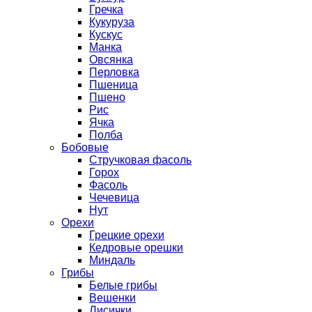
Гречка
Кукуруза
Кускус
Манка
Овсянка
Перловка
Пшеница
Пшено
Рис
Ячка
Полба
Бобовые
Стручковая фасоль
Горох
Фасоль
Чечевица
Нут
Орехи
Грецкие орехи
Кедровые орешки
Миндаль
Грибы
Белые грибы
Вешенки
Лисички