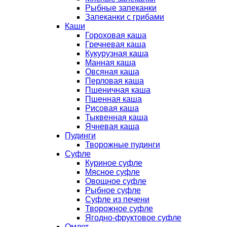
Рыбные запеканки
Запеканки с грибами
Каши
Гороховая каша
Гречневая каша
Кукурузная каша
Манная каша
Овсяная каша
Перловая каша
Пшеничная каша
Пшенная каша
Рисовая каша
Тыквенная каша
Ячневая каша
Пудинги
Творожные пудинги
Суфле
Куриное суфле
Мясное суфле
Овощное суфле
Рыбное суфле
Суфле из печени
Творожное суфле
Ягодно-фруктовое суфле
Омлет