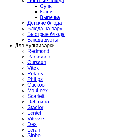
Постные блюда
Супы
Каши
Выпечка
Детские блюда
Блюда на пару
Быстрые блюда
Блюда дуэты
Для мультиварки
Redmond
Panasonic
Oursson
Vitek
Polaris
Philips
Cuckoo
Moulinex
Scarlett
Delimano
Stadler
Lentel
Vitesse
Dex
Leran
Sinbo