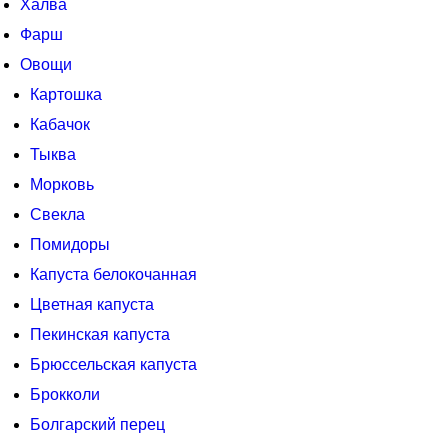
Халва
Фарш
Овощи
Картошка
Кабачок
Тыква
Морковь
Свекла
Помидоры
Капуста белокочанная
Цветная капуста
Пекинская капуста
Брюссельская капуста
Брокколи
Болгарский перец