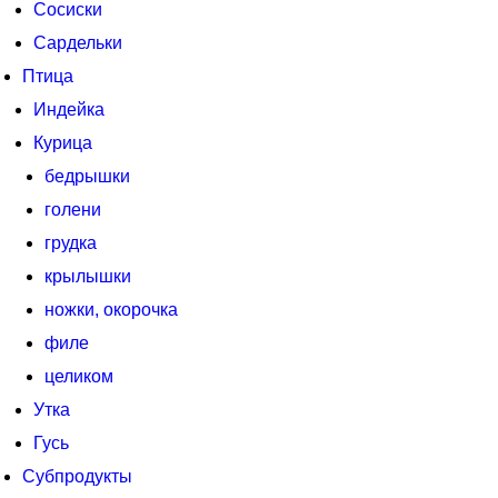
Сосиски
Сардельки
Птица
Индейка
Курица
бедрышки
голени
грудка
крылышки
ножки, окорочка
филе
целиком
Утка
Гусь
Субпродукты