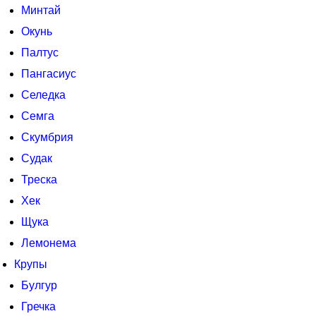
Минтай
Окунь
Палтус
Пангасиус
Селедка
Семга
Скумбрия
Судак
Треска
Хек
Щука
Лемонема
Крупы
Булгур
Гречка