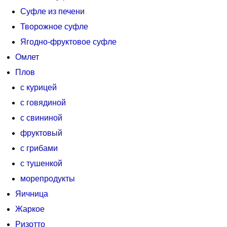
Суфле из печени
Творожное суфле
Ягодно-фруктовое суфле
Омлет
Плов
с курицей
с говядиной
с свининой
фруктовый
с грибами
с тушенкой
морепродукты
Яичница
Жаркое
Ризотто