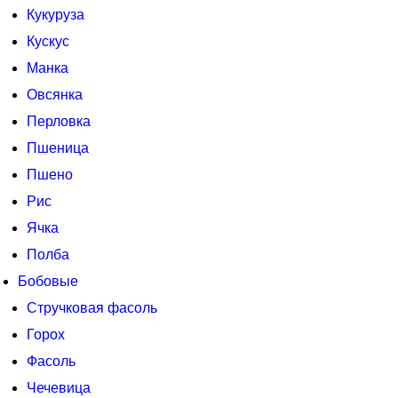
Кукуруза
Кускус
Манка
Овсянка
Перловка
Пшеница
Пшено
Рис
Ячка
Полба
Бобовые
Стручковая фасоль
Горох
Фасоль
Чечевица