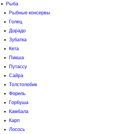
Рыба
Рыбные консервы
Голец
Дорадо
Зубатка
Кета
Пикша
Путассу
Сайра
Толстолобик
Форель
Горбуша
Камбала
Карп
Лосось