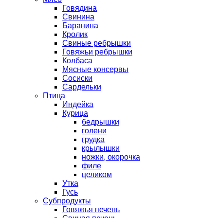
Говядина
Свинина
Баранина
Кролик
Свиные ребрышки
Говяжьи ребрышки
Колбаса
Мясные консервы
Сосиски
Сардельки
Птица
Индейка
Курица
бедрышки
голени
грудка
крылышки
ножки, окорочка
филе
целиком
Утка
Гусь
Субпродукты
Говяжья печень