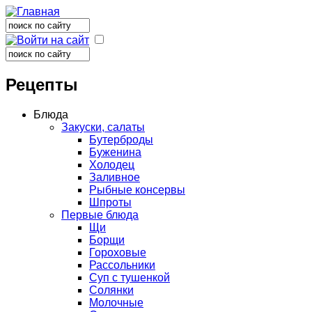
Поиск
Форма поиска
Поиск
Форма поиска
Рецепты
Блюда
Закуски, салаты
Бутерброды
Буженина
Холодец
Заливное
Рыбные консервы
Шпроты
Первые блюда
Щи
Борщи
Гороховые
Рассольники
Суп с тушенкой
Солянки
Молочные