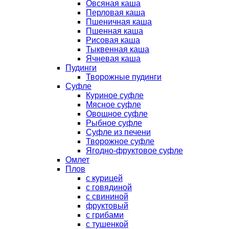
Овсяная каша
Перловая каша
Пшеничная каша
Пшенная каша
Рисовая каша
Тыквенная каша
Ячневая каша
Пудинги
Творожные пудинги
Суфле
Куриное суфле
Мясное суфле
Овощное суфле
Рыбное суфле
Суфле из печени
Творожное суфле
Ягодно-фруктовое суфле
Омлет
Плов
с курицей
с говядиной
с свининой
фруктовый
с грибами
с тушенкой