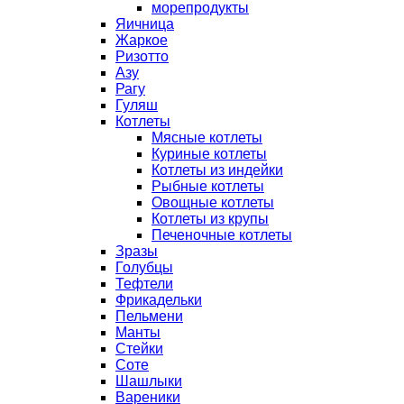
морепродукты
Яичница
Жаркое
Ризотто
Азу
Рагу
Гуляш
Котлеты
Мясные котлеты
Куриные котлеты
Котлеты из индейки
Рыбные котлеты
Овощные котлеты
Котлеты из крупы
Печеночные котлеты
Зразы
Голубцы
Тефтели
Фрикадельки
Пельмени
Манты
Стейки
Соте
Шашлыки
Вареники