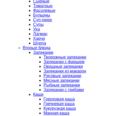
Сырные
Томатные
Фасолевые
Бульоны
Суп-пюре
Супы
Уха
Лагман
Харчо
Шурпа
Вторые блюда
Запеканки
Творожные запеканки
Запеканки с фаршем
Овощные запеканки
Запеканки из макарон
Рисовые запеканки
Мясные запеканки
Рыбные запеканки
Запеканки с грибами
Каши
Гороховая каша
Гречневая каша
Кукурузная каша
Манная каша