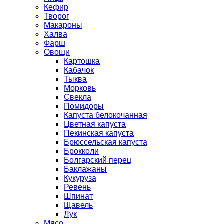
Кефир
Творог
Макароны
Халва
Фарш
Овощи
Картошка
Кабачок
Тыква
Морковь
Свекла
Помидоры
Капуста белокочанная
Цветная капуста
Пекинская капуста
Брюссельская капуста
Брокколи
Болгарский перец
Баклажаны
Кукуруза
Ревень
Шпинат
Щавель
Лук
Мясо