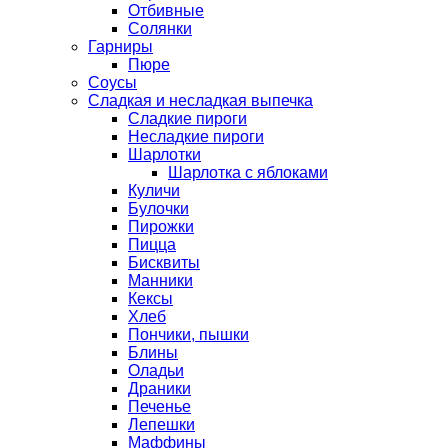
Отбивные
Солянки
Гарниры
Пюре
Соусы
Сладкая и несладкая выпечка
Сладкие пироги
Несладкие пироги
Шарлотки
Шарлотка с яблоками
Куличи
Булочки
Пирожки
Пицца
Бисквиты
Манники
Кексы
Хлеб
Пончики, пышки
Блины
Оладьи
Драники
Печенье
Лепешки
Маффины