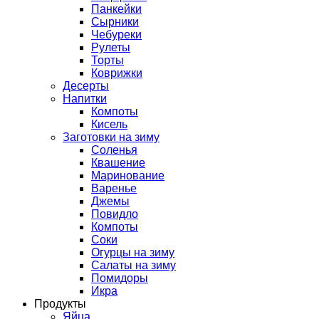
Панкейки
Сырники
Чебуреки
Рулеты
Торты
Коврижки
Десерты
Напитки
Компоты
Кисель
Заготовки на зиму
Соленья
Квашение
Маринование
Варенье
Джемы
Повидло
Компоты
Соки
Огурцы на зиму
Салаты на зиму
Помидоры
Икра
Продукты
Яйца