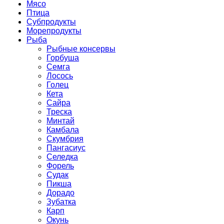
Мясо
Птица
Субпродукты
Морепродукты
Рыба
Рыбные консервы
Горбуша
Семга
Лосось
Голец
Кета
Сайра
Треска
Минтай
Камбала
Скумбрия
Пангасиус
Селедка
Форель
Судак
Пикша
Дорадо
Зубатка
Карп
Окунь