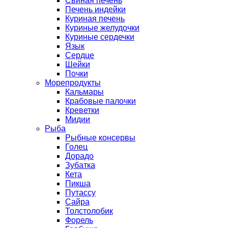
Свиная печень
Печень индейки
Куриная печень
Куриные желудочки
Куриные сердечки
Язык
Сердце
Шейки
Почки
Морепродукты
Кальмары
Крабовые палочки
Креветки
Мидии
Рыба
Рыбные консервы
Голец
Дорадо
Зубатка
Кета
Пикша
Путассу
Сайра
Толстолобик
Форель