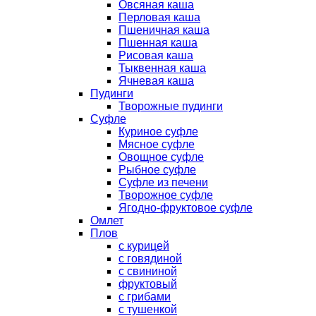
Овсяная каша
Перловая каша
Пшеничная каша
Пшенная каша
Рисовая каша
Тыквенная каша
Ячневая каша
Пудинги
Творожные пудинги
Суфле
Куриное суфле
Мясное суфле
Овощное суфле
Рыбное суфле
Суфле из печени
Творожное суфле
Ягодно-фруктовое суфле
Омлет
Плов
с курицей
с говядиной
с свининой
фруктовый
с грибами
с тушенкой