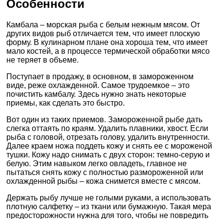
Особенности
Камбала – морская рыба с белым нежным мясом. От
других видов рыб отличается тем, что имеет плоскую
форму. В кулинарном плане она хороша тем, что имеет
мало костей, а в процессе термической обработки мясо
не теряет в объеме.
Поступает в продажу, в основном, в замороженном
виде, реже охлажденной. Самое трудоемкое – это
почистить камбалу. Здесь нужно знать некоторые
приемы, как сделать это быстро.
Вот один из таких приемов. Замороженной рыбе дать
слегка оттаять по краям. Удалить плавники, хвост. Если
рыба с головой, отрезать голову, удалить внутренности.
Далее краем ножа поддеть кожу и снять ее с мороженой
тушки. Кожу надо снимать с двух сторон: темно-серую и
белую. Этим навыком легко овладеть, главное не
пытаться снять кожу с полностью размороженной или
охлажденной рыбы – кожа снимется вместе с мясом.
Держать рыбу лучше не голыми руками, а использовать
плотную салфетку – из ткани или бумажную. Такая мера
предосторожности нужна для того, чтобы не повредить