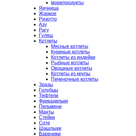
морепродукты
Яичница
Жаркое
Ризотто
Азу
Рагу
Гуляш
Котлеты
Мясные котлеты
Куриные котлеты
Котлеты из индейки
Рыбные котлеты
Овощные котлеты
Котлеты из крупы
Печеночные котлеты
Зразы
Голубцы
Тефтели
Фрикадельки
Пельмени
Манты
Стейки
Соте
Шашлыки
Вареники