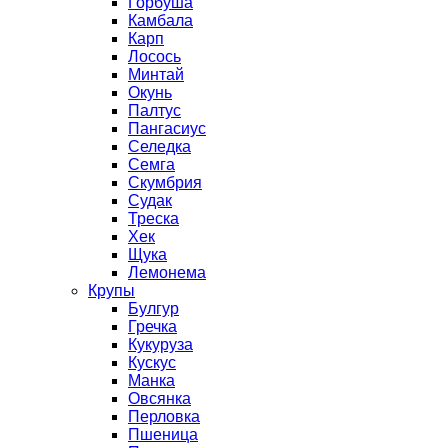
Горбуша
Камбала
Карп
Лосось
Минтай
Окунь
Палтус
Пангасиус
Селедка
Семга
Скумбрия
Судак
Треска
Хек
Щука
Лемонема
Крупы
Булгур
Гречка
Кукуруза
Кускус
Манка
Овсянка
Перловка
Пшеница