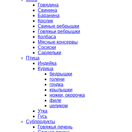
Говядина
Свинина
Баранина
Кролик
Свиные ребрышки
Говяжьи ребрышки
Колбаса
Мясные консервы
Сосиски
Сардельки
Птица
Индейка
Курица
бедрышки
голени
грудка
крылышки
ножки, окорочка
филе
целиком
Утка
Гусь
Субпродукты
Говяжья печень