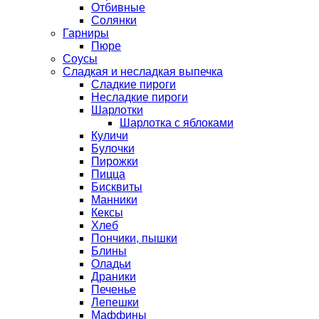
Отбивные
Солянки
Гарниры
Пюре
Соусы
Сладкая и несладкая выпечка
Сладкие пироги
Несладкие пироги
Шарлотки
Шарлотка с яблоками
Куличи
Булочки
Пирожки
Пицца
Бисквиты
Манники
Кексы
Хлеб
Пончики, пышки
Блины
Оладьи
Драники
Печенье
Лепешки
Маффины