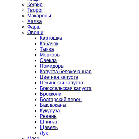
Кефир
Творог
Макароны
Халва
Фарш
Овощи
Картошка
Кабачок
Тыква
Морковь
Свекла
Помидоры
Капуста белокочанная
Цветная капуста
Пекинская капуста
Брюссельская капуста
Брокколи
Болгарский перец
Баклажаны
Кукуруза
Ревень
Шпинат
Щавель
Лук
Мясо