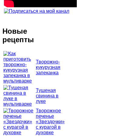
Новые
рецепты
Творожно-
кукурузная
запеканка
Тушеная
свинина в
луке
Творожное
печенье
«Звездочки»
с курагой в
духовке