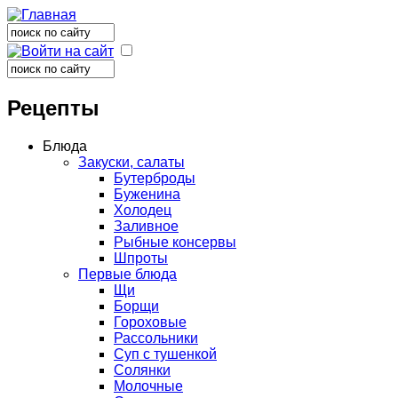
Поиск
Форма поиска
Поиск
Форма поиска
Рецепты
Блюда
Закуски, салаты
Бутерброды
Буженина
Холодец
Заливное
Рыбные консервы
Шпроты
Первые блюда
Щи
Борщи
Гороховые
Рассольники
Суп с тушенкой
Солянки
Молочные