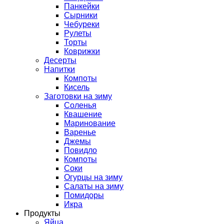
Панкейки
Сырники
Чебуреки
Рулеты
Торты
Коврижки
Десерты
Напитки
Компоты
Кисель
Заготовки на зиму
Соленья
Квашение
Маринование
Варенье
Джемы
Повидло
Компоты
Соки
Огурцы на зиму
Салаты на зиму
Помидоры
Икра
Продукты
Яйца