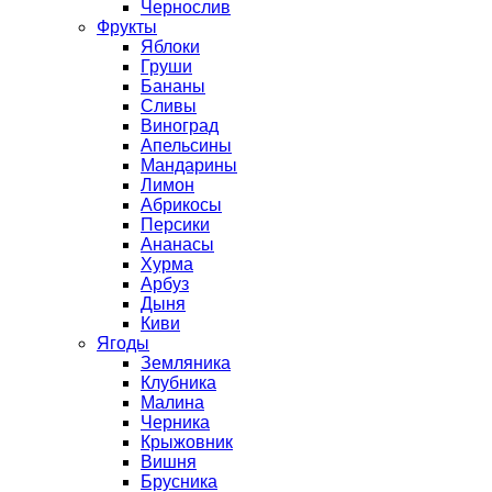
Чернослив
Фрукты
Яблоки
Груши
Бананы
Сливы
Виноград
Апельсины
Мандарины
Лимон
Абрикосы
Персики
Ананасы
Хурма
Арбуз
Дыня
Киви
Ягоды
Земляника
Клубника
Малина
Черника
Крыжовник
Вишня
Брусника