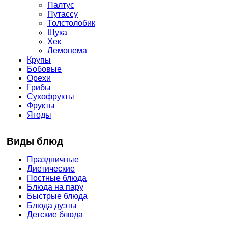
Палтус
Путассу
Толстолобик
Щука
Хек
Лемонема
Крупы
Бобовые
Орехи
Грибы
Сухофрукты
Фрукты
Ягоды
Виды блюд
Праздничные
Диетические
Постные блюда
Блюда на пару
Быстрые блюда
Блюда дуэты
Детские блюда