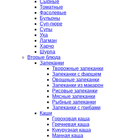
Сырные
Томатные
Фасолевые
Бульоны
Суп-пюре
Супы
Уха
Лагман
Харчо
Шурпа
Вторые блюда
Запеканки
Творожные запеканки
Запеканки с фаршем
Овощные запеканки
Запеканки из макарон
Рисовые запеканки
Мясные запеканки
Рыбные запеканки
Запеканки с грибами
Каши
Гороховая каша
Гречневая каша
Кукурузная каша
Манная каша