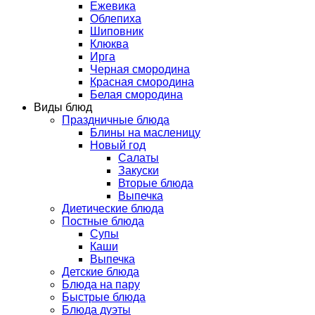
Ежевика
Облепиха
Шиповник
Клюква
Ирга
Черная смородина
Красная смородина
Белая смородина
Виды блюд
Праздничные блюда
Блины на масленицу
Новый год
Салаты
Закуски
Вторые блюда
Выпечка
Диетические блюда
Постные блюда
Супы
Каши
Выпечка
Детские блюда
Блюда на пару
Быстрые блюда
Блюда дуэты