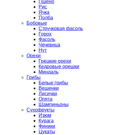
Пшено
Рис
Ячка
Полба
Бобовые
Стручковая фасоль
Горох
Фасоль
Чечевица
Нут
Орехи
Грецкие орехи
Кедровые орешки
Миндаль
Грибы
Белые грибы
Вешенки
Лисички
Опята
Шампиньоны
Сухофрукты
Изюм
Курага
Финики
Цукаты