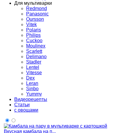
Для мультиварки
Redmond
Panasonic
Oursson
Vitek
Polaris
Philips
Cuckoo
Moulinex
Scarlett
Delimano
Stadler
Lentel
Vitesse
Dex
Leran
Sinbo
Yummy
Видеорецепты
Статьи
с овощами
Вкусная камбала на п...