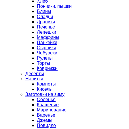
Хлеб
Пончики, пышки
Блины
Оладьи
Драники
Печенье
Лепешки
Маффины
Панкейки
Сырники
Чебуреки
Рулеты
Торты
Коврижки
Десерты
Напитки
Компоты
Кисель
Заготовки на зиму
Соленья
Квашение
Маринование
Варенье
Джемы
Повидло