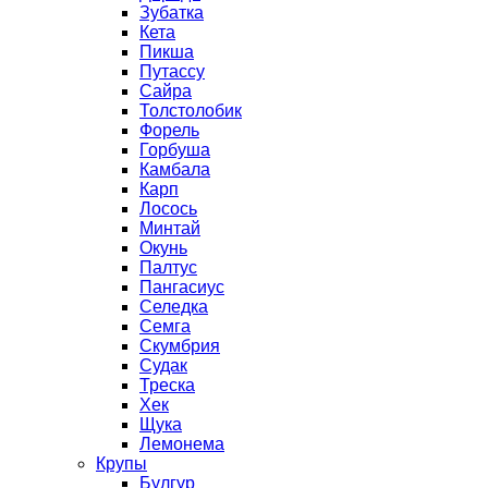
Зубатка
Кета
Пикша
Путассу
Сайра
Толстолобик
Форель
Горбуша
Камбала
Карп
Лосось
Минтай
Окунь
Палтус
Пангасиус
Селедка
Семга
Скумбрия
Судак
Треска
Хек
Щука
Лемонема
Крупы
Булгур