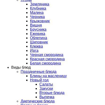
Земляника
Клубника
Малина
Черника
Крыжовник
Вишня
Брусника
Ежевика
Облепиха
Шиповник
Клюква
Ирга
Черная смородина
Красная смородина
Белая смородина
Виды блюд
Праздничные блюда
Блины на масленицу
Новый год
Салаты
Закуски
Вторые блюда
Выпечка
Диетические блюда