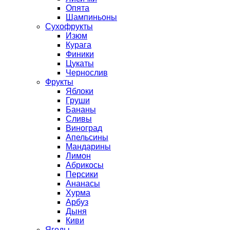
Опята
Шампиньоны
Сухофрукты
Изюм
Курага
Финики
Цукаты
Чернослив
Фрукты
Яблоки
Груши
Бананы
Сливы
Виноград
Апельсины
Мандарины
Лимон
Абрикосы
Персики
Ананасы
Хурма
Арбуз
Дыня
Киви
Ягоды