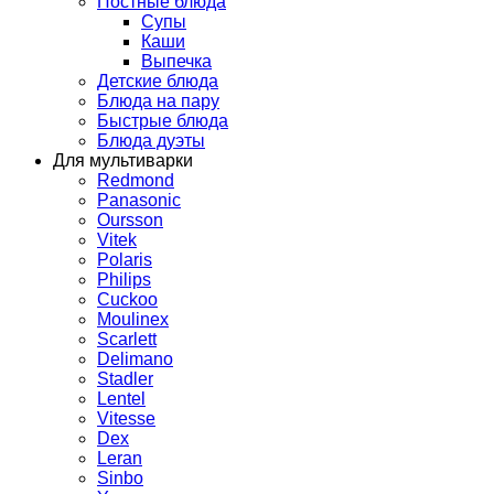
Постные блюда
Супы
Каши
Выпечка
Детские блюда
Блюда на пару
Быстрые блюда
Блюда дуэты
Для мультиварки
Redmond
Panasonic
Oursson
Vitek
Polaris
Philips
Cuckoo
Moulinex
Scarlett
Delimano
Stadler
Lentel
Vitesse
Dex
Leran
Sinbo