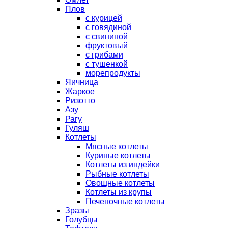
Плов
с курицей
с говядиной
с свининой
фруктовый
с грибами
с тушенкой
морепродукты
Яичница
Жаркое
Ризотто
Азу
Рагу
Гуляш
Котлеты
Мясные котлеты
Куриные котлеты
Котлеты из индейки
Рыбные котлеты
Овощные котлеты
Котлеты из крупы
Печеночные котлеты
Зразы
Голубцы