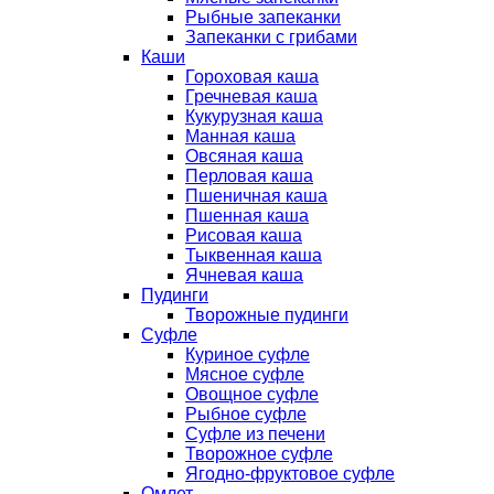
Рыбные запеканки
Запеканки с грибами
Каши
Гороховая каша
Гречневая каша
Кукурузная каша
Манная каша
Овсяная каша
Перловая каша
Пшеничная каша
Пшенная каша
Рисовая каша
Тыквенная каша
Ячневая каша
Пудинги
Творожные пудинги
Суфле
Куриное суфле
Мясное суфле
Овощное суфле
Рыбное суфле
Суфле из печени
Творожное суфле
Ягодно-фруктовое суфле
Омлет