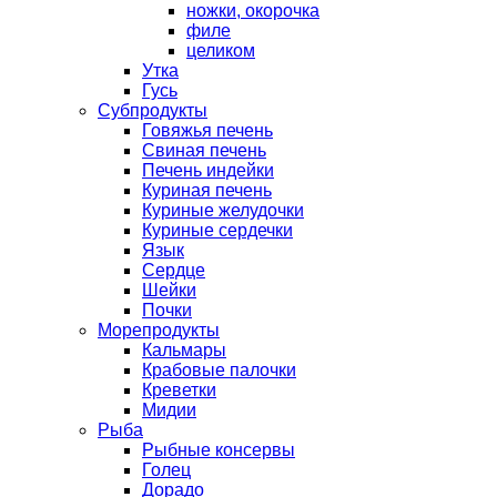
ножки, окорочка
филе
целиком
Утка
Гусь
Субпродукты
Говяжья печень
Свиная печень
Печень индейки
Куриная печень
Куриные желудочки
Куриные сердечки
Язык
Сердце
Шейки
Почки
Морепродукты
Кальмары
Крабовые палочки
Креветки
Мидии
Рыба
Рыбные консервы
Голец
Дорадо