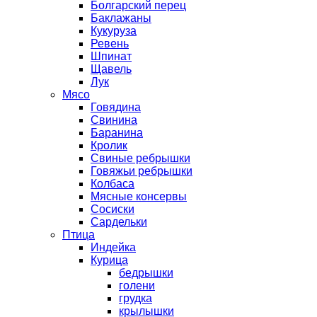
Болгарский перец
Баклажаны
Кукуруза
Ревень
Шпинат
Щавель
Лук
Мясо
Говядина
Свинина
Баранина
Кролик
Свиные ребрышки
Говяжьи ребрышки
Колбаса
Мясные консервы
Сосиски
Сардельки
Птица
Индейка
Курица
бедрышки
голени
грудка
крылышки