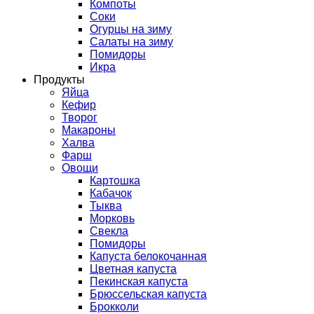
Компоты
Соки
Огурцы на зиму
Салаты на зиму
Помидоры
Икра
Продукты
Яйца
Кефир
Творог
Макароны
Халва
Фарш
Овощи
Картошка
Кабачок
Тыква
Морковь
Свекла
Помидоры
Капуста белокочанная
Цветная капуста
Пекинская капуста
Брюссельская капуста
Брокколи