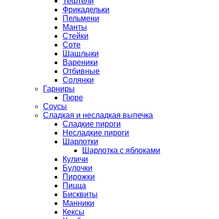
Тефтели
Фрикадельки
Пельмени
Манты
Стейки
Соте
Шашлыки
Вареники
Отбивные
Солянки
Гарниры
Пюре
Соусы
Сладкая и несладкая выпечка
Сладкие пироги
Несладкие пироги
Шарлотки
Шарлотка с яблоками
Куличи
Булочки
Пирожки
Пицца
Бисквиты
Манники
Кексы