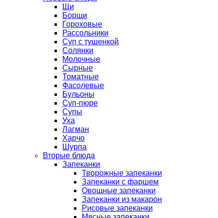
Щи
Борщи
Гороховые
Рассольники
Суп с тушенкой
Солянки
Молочные
Сырные
Томатные
Фасолевые
Бульоны
Суп-пюре
Супы
Уха
Лагман
Харчо
Шурпа
Вторые блюда
Запеканки
Творожные запеканки
Запеканки с фаршем
Овощные запеканки
Запеканки из макарон
Рисовые запеканки
Мясные запеканки