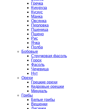
Гречка
Кукуруза
Кускус
Манка
Овсянка
Перловка
Пшеница
Пшено
Рис
Ячка
Полба
Бобовые
Стручковая фасоль
Горох
Фасоль
Чечевица
Нут
Орехи
Грецкие орехи
Кедровые орешки
Миндаль
Грибы
Белые грибы
Вешенки
Лисички