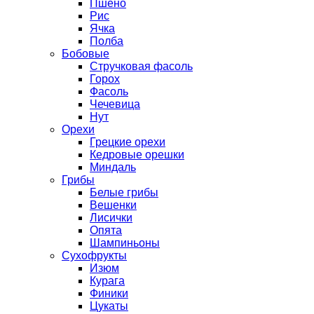
Пшено
Рис
Ячка
Полба
Бобовые
Стручковая фасоль
Горох
Фасоль
Чечевица
Нут
Орехи
Грецкие орехи
Кедровые орешки
Миндаль
Грибы
Белые грибы
Вешенки
Лисички
Опята
Шампиньоны
Сухофрукты
Изюм
Курага
Финики
Цукаты