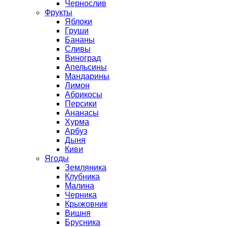
Чернослив
Фрукты
Яблоки
Груши
Бананы
Сливы
Виноград
Апельсины
Мандарины
Лимон
Абрикосы
Персики
Ананасы
Хурма
Арбуз
Дыня
Киви
Ягоды
Земляника
Клубника
Малина
Черника
Крыжовник
Вишня
Брусника