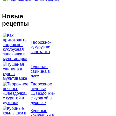
Новые
рецепты
Творожно-
кукурузная
запеканка
Тушеная
свинина в
луке
Творожное
печенье
«Звездочки»
с курагой в
духовке
Куриные
крылышки в