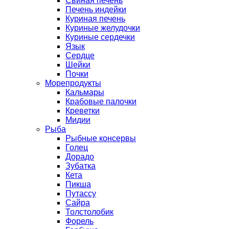
Свиная печень
Печень индейки
Куриная печень
Куриные желудочки
Куриные сердечки
Язык
Сердце
Шейки
Почки
Морепродукты
Кальмары
Крабовые палочки
Креветки
Мидии
Рыба
Рыбные консервы
Голец
Дорадо
Зубатка
Кета
Пикша
Путассу
Сайра
Толстолобик
Форель