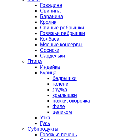
Говядина
Свинина
Баранина
Кролик
Свиные ребрышки
Говяжьи ребрышки
Колбаса
Мясные консервы
Сосиски
Сардельки
Птица
Индейка
Курица
бедрышки
голени
грудка
крылышки
ножки, окорочка
филе
целиком
Утка
Гусь
Субпродукты
Говяжья печень