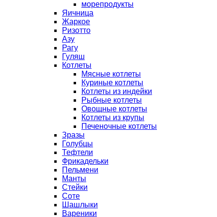
морепродукты
Яичница
Жаркое
Ризотто
Азу
Рагу
Гуляш
Котлеты
Мясные котлеты
Куриные котлеты
Котлеты из индейки
Рыбные котлеты
Овощные котлеты
Котлеты из крупы
Печеночные котлеты
Зразы
Голубцы
Тефтели
Фрикадельки
Пельмени
Манты
Стейки
Соте
Шашлыки
Вареники