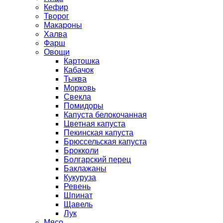
Кефир
Творог
Макароны
Халва
Фарш
Овощи
Картошка
Кабачок
Тыква
Морковь
Свекла
Помидоры
Капуста белокочанная
Цветная капуста
Пекинская капуста
Брюссельская капуста
Брокколи
Болгарский перец
Баклажаны
Кукуруза
Ревень
Шпинат
Щавель
Лук
Мясо