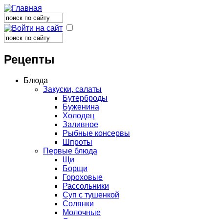
Поиск
Форма поиска
Поиск
Форма поиска
Рецепты
Блюда
Закуски, салаты
Бутерброды
Буженина
Холодец
Заливное
Рыбные консервы
Шпроты
Первые блюда
Щи
Борщи
Гороховые
Рассольники
Суп с тушенкой
Солянки
Молочные