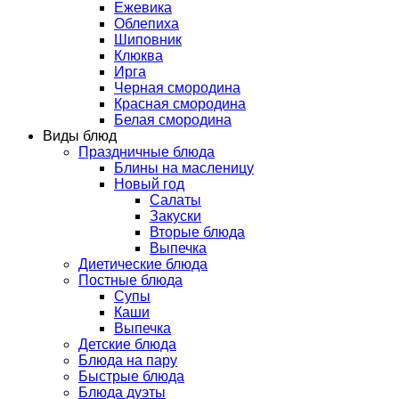
Ежевика
Облепиха
Шиповник
Клюква
Ирга
Черная смородина
Красная смородина
Белая смородина
Виды блюд
Праздничные блюда
Блины на масленицу
Новый год
Салаты
Закуски
Вторые блюда
Выпечка
Диетические блюда
Постные блюда
Супы
Каши
Выпечка
Детские блюда
Блюда на пару
Быстрые блюда
Блюда дуэты