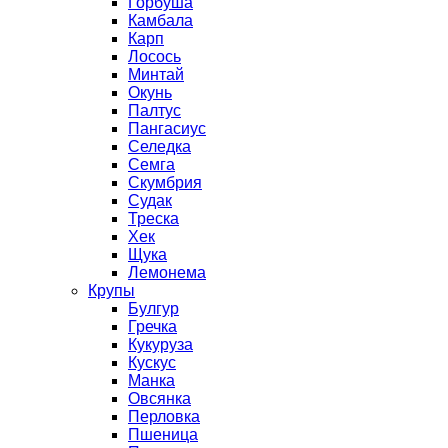
Горбуша
Камбала
Карп
Лосось
Минтай
Окунь
Палтус
Пангасиус
Селедка
Семга
Скумбрия
Судак
Треска
Хек
Щука
Лемонема
Крупы
Булгур
Гречка
Кукуруза
Кускус
Манка
Овсянка
Перловка
Пшеница