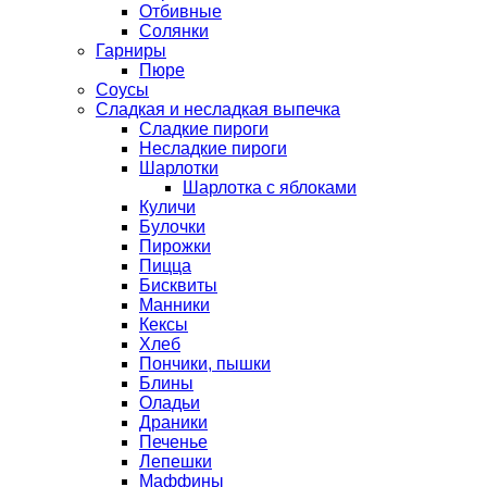
Отбивные
Солянки
Гарниры
Пюре
Соусы
Сладкая и несладкая выпечка
Сладкие пироги
Несладкие пироги
Шарлотки
Шарлотка с яблоками
Куличи
Булочки
Пирожки
Пицца
Бисквиты
Манники
Кексы
Хлеб
Пончики, пышки
Блины
Оладьи
Драники
Печенье
Лепешки
Маффины