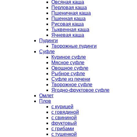
Овсяная каша
Перловая каша
Пшеничная каша
Пшенная каша
Рисовая каша
Тыквенная каша
Ячневая каша
Пудинги
Творожные пудинги
Суфле
Куриное суфле
Мясное суфле
Овощное суфле
Рыбное суфле
Суфле из печени
Творожное суфле
Ягодно-фруктовое суфле
Омлет
Плов
с курицей
с говядиной
с свининой
фруктовый
с грибами
с тушенкой