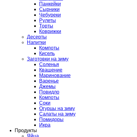
Панкейки
Сырники
Чебуреки
Рулеты
Торты
Коврижки
Десерты
Напитки
Компоты
Кисель
Заготовки на зиму
Соленья
Квашение
Маринование
Варенье
Джемы
Повидло
Компоты
Соки
Огурцы на зиму
Салаты на зиму
Помидоры
Икра
Продукты
Яйца