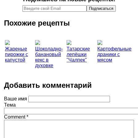
Похожие рецепты
Жареные
Шоколадно-
Татарские
Картофельные
пирожки с
банановый
лепёшки
драники с
капустой
кекс в
"Чалпек"
мясом
духовке
Добавить комментарий
Ваше имя
Тема
Comment
*