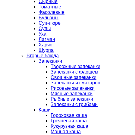
Сырные
Томатные
Фасолевые
Бульоны
Суп-пюре
Супы
Уха
Лагман
Харчо
Шурпа
Вторые блюда
Запеканки
Творожные запеканки
Запеканки с фаршем
Овощные запеканки
Запеканки из макарон
Рисовые запеканки
Мясные запеканки
Рыбные запеканки
Запеканки с грибами
Каши
Гороховая каша
Гречневая каша
Кукурузная каша
Манная каша