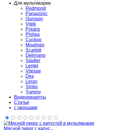
Для мультиварки
Redmond
Panasonic
Oursson
Vitek
Polaris
Philips
Cuckoo
Moulinex
Scarlett
Delimano
Stadler
Lentel
Vitesse
Dex
Leran
Sinbo
Yummy
Видеорецепты
Статьи
с овощами
Мясной пирог с капус...