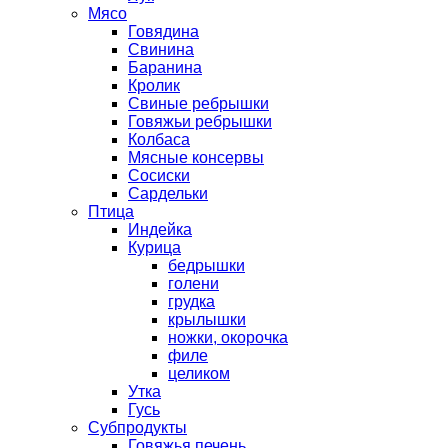
Мясо
Говядина
Свинина
Баранина
Кролик
Свиные ребрышки
Говяжьи ребрышки
Колбаса
Мясные консервы
Сосиски
Сардельки
Птица
Индейка
Курица
бедрышки
голени
грудка
крылышки
ножки, окорочка
филе
целиком
Утка
Гусь
Субпродукты
Говяжья печень