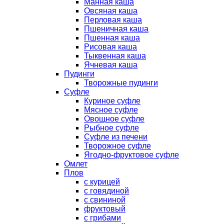
Манная каша
Овсяная каша
Перловая каша
Пшеничная каша
Пшенная каша
Рисовая каша
Тыквенная каша
Ячневая каша
Пудинги
Творожные пудинги
Суфле
Куриное суфле
Мясное суфле
Овощное суфле
Рыбное суфле
Суфле из печени
Творожное суфле
Ягодно-фруктовое суфле
Омлет
Плов
с курицей
с говядиной
с свининой
фруктовый
с грибами