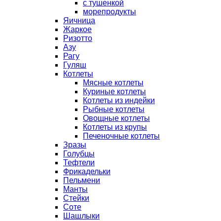
с тушенкой
морепродукты
Яичница
Жаркое
Ризотто
Азу
Рагу
Гуляш
Котлеты
Мясные котлеты
Куриные котлеты
Котлеты из индейки
Рыбные котлеты
Овощные котлеты
Котлеты из крупы
Печеночные котлеты
Зразы
Голубцы
Тефтели
Фрикадельки
Пельмени
Манты
Стейки
Соте
Шашлыки