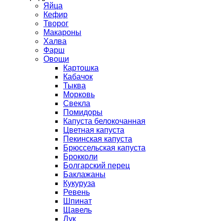
Яйца
Кефир
Творог
Макароны
Халва
Фарш
Овощи
Картошка
Кабачок
Тыква
Морковь
Свекла
Помидоры
Капуста белокочанная
Цветная капуста
Пекинская капуста
Брюссельская капуста
Брокколи
Болгарский перец
Баклажаны
Кукуруза
Ревень
Шпинат
Щавель
Лук