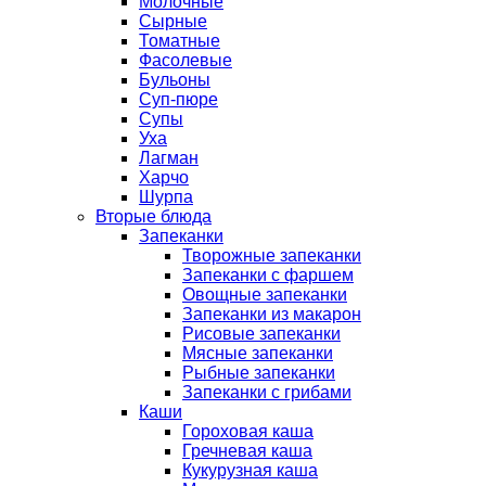
Молочные
Сырные
Томатные
Фасолевые
Бульоны
Суп-пюре
Супы
Уха
Лагман
Харчо
Шурпа
Вторые блюда
Запеканки
Творожные запеканки
Запеканки с фаршем
Овощные запеканки
Запеканки из макарон
Рисовые запеканки
Мясные запеканки
Рыбные запеканки
Запеканки с грибами
Каши
Гороховая каша
Гречневая каша
Кукурузная каша