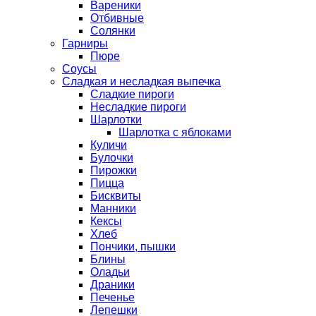
Вареники
Отбивные
Солянки
Гарниры
Пюре
Соусы
Сладкая и несладкая выпечка
Сладкие пироги
Несладкие пироги
Шарлотки
Шарлотка с яблоками
Куличи
Булочки
Пирожки
Пицца
Бисквиты
Манники
Кексы
Хлеб
Пончики, пышки
Блины
Оладьи
Драники
Печенье
Лепешки