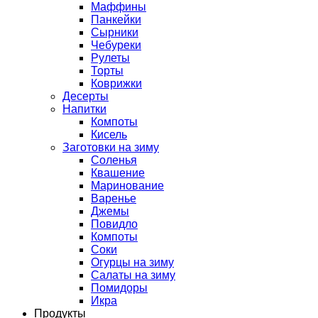
Маффины
Панкейки
Сырники
Чебуреки
Рулеты
Торты
Коврижки
Десерты
Напитки
Компоты
Кисель
Заготовки на зиму
Соленья
Квашение
Маринование
Варенье
Джемы
Повидло
Компоты
Соки
Огурцы на зиму
Салаты на зиму
Помидоры
Икра
Продукты