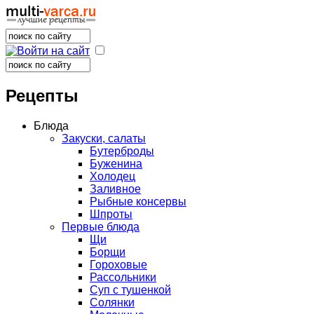
Поиск
Форма поиска
Поиск
Форма поиска
Рецепты
Блюда
Закуски, салаты
Бутерброды
Буженина
Холодец
Заливное
Рыбные консервы
Шпроты
Первые блюда
Щи
Борщи
Гороховые
Рассольники
Суп с тушенкой
Солянки