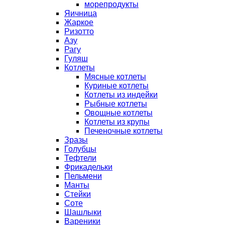
морепродукты
Яичница
Жаркое
Ризотто
Азу
Рагу
Гуляш
Котлеты
Мясные котлеты
Куриные котлеты
Котлеты из индейки
Рыбные котлеты
Овощные котлеты
Котлеты из крупы
Печеночные котлеты
Зразы
Голубцы
Тефтели
Фрикадельки
Пельмени
Манты
Стейки
Соте
Шашлыки
Вареники