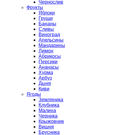
Чернослив
Фрукты
Яблоки
Груши
Бананы
Сливы
Виноград
Апельсины
Мандарины
Лимон
Абрикосы
Персики
Ананасы
Хурма
Арбуз
Дыня
Киви
Ягоды
Земляника
Клубника
Малина
Черника
Крыжовник
Вишня
Брусника