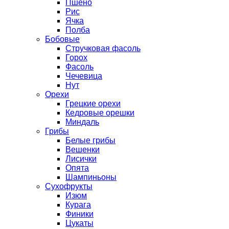
Пшено
Рис
Ячка
Полба
Бобовые
Стручковая фасоль
Горох
Фасоль
Чечевица
Нут
Орехи
Грецкие орехи
Кедровые орешки
Миндаль
Грибы
Белые грибы
Вешенки
Лисички
Опята
Шампиньоны
Сухофрукты
Изюм
Курага
Финики
Цукаты