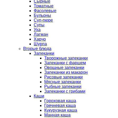
Сырные
Томатные
Фасолевые
Бульоны
Суп-пюре
Супы
Уха
Лагман
Харчо
Шурпа
Вторые блюда
Запеканки
Творожные запеканки
Запеканки с фаршем
Овощные запеканки
Запеканки из макарон
Рисовые запеканки
Мясные запеканки
Рыбные запеканки
Запеканки с грибами
Каши
Гороховая каша
Гречневая каша
Кукурузная каша
Манная каша