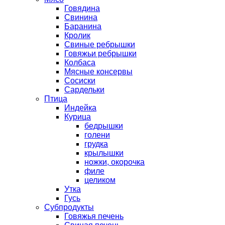
Говядина
Свинина
Баранина
Кролик
Свиные ребрышки
Говяжьи ребрышки
Колбаса
Мясные консервы
Сосиски
Сардельки
Птица
Индейка
Курица
бедрышки
голени
грудка
крылышки
ножки, окорочка
филе
целиком
Утка
Гусь
Субпродукты
Говяжья печень