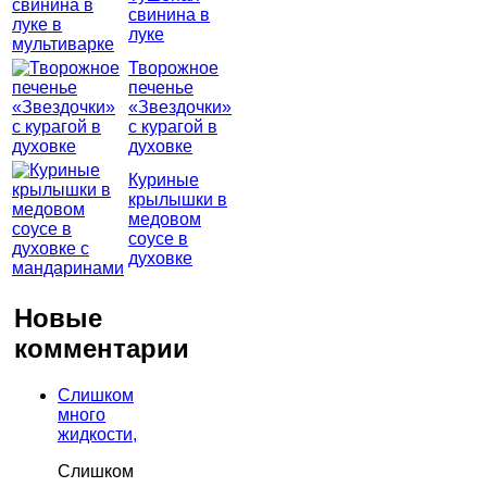
свинина в
луке
Творожное
печенье
«Звездочки»
с курагой в
духовке
Куриные
крылышки в
медовом
соусе в
духовке
Новые
комментарии
Слишком
много
жидкости,
Слишком