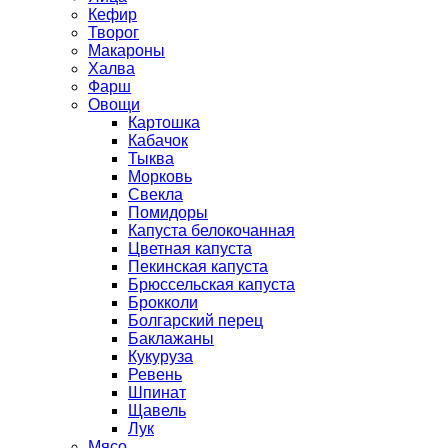
Кефир
Творог
Макароны
Халва
Фарш
Овощи
Картошка
Кабачок
Тыква
Морковь
Свекла
Помидоры
Капуста белокочанная
Цветная капуста
Пекинская капуста
Брюссельская капуста
Брокколи
Болгарский перец
Баклажаны
Кукуруза
Ревень
Шпинат
Щавель
Лук
Мясо