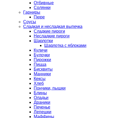
Отбивные
Солянки
Гарниры
Пюре
Соусы
Сладкая и несладкая выпечка
Сладкие пироги
Несладкие пироги
Шарлотки
Шарлотка с яблоками
Куличи
Булочки
Пирожки
Пицца
Бисквиты
Манники
Кексы
Хлеб
Пончики, пышки
Блины
Оладьи
Драники
Печенье
Лепешки
Маффины