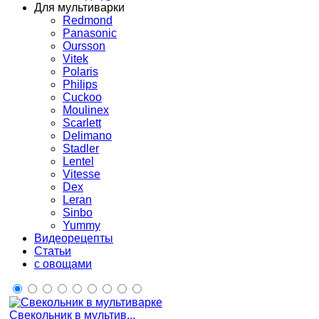
Для мультиварки
Redmond
Panasonic
Oursson
Vitek
Polaris
Philips
Cuckoo
Moulinex
Scarlett
Delimano
Stadler
Lentel
Vitesse
Dex
Leran
Sinbo
Yummy
Видеорецепты
Статьи
с овощами
Свекольник в мультив...