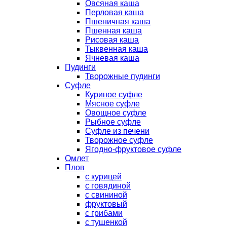
Овсяная каша
Перловая каша
Пшеничная каша
Пшенная каша
Рисовая каша
Тыквенная каша
Ячневая каша
Пудинги
Творожные пудинги
Суфле
Куриное суфле
Мясное суфле
Овощное суфле
Рыбное суфле
Суфле из печени
Творожное суфле
Ягодно-фруктовое суфле
Омлет
Плов
с курицей
с говядиной
с свининой
фруктовый
с грибами
с тушенкой