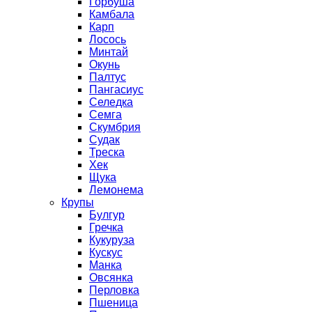
Горбуша
Камбала
Карп
Лосось
Минтай
Окунь
Палтус
Пангасиус
Селедка
Семга
Скумбрия
Судак
Треска
Хек
Щука
Лемонема
Крупы
Булгур
Гречка
Кукуруза
Кускус
Манка
Овсянка
Перловка
Пшеница