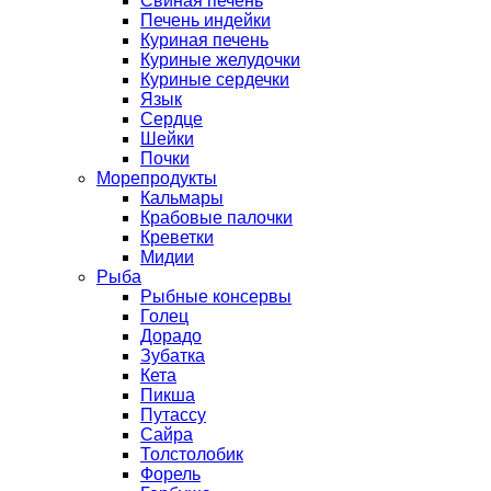
Свиная печень
Печень индейки
Куриная печень
Куриные желудочки
Куриные сердечки
Язык
Сердце
Шейки
Почки
Морепродукты
Кальмары
Крабовые палочки
Креветки
Мидии
Рыба
Рыбные консервы
Голец
Дорадо
Зубатка
Кета
Пикша
Путассу
Сайра
Толстолобик
Форель