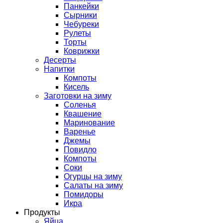
Панкейки
Сырники
Чебуреки
Рулеты
Торты
Коврижки
Десерты
Напитки
Компоты
Кисель
Заготовки на зиму
Соленья
Квашение
Маринование
Варенье
Джемы
Повидло
Компоты
Соки
Огурцы на зиму
Салаты на зиму
Помидоры
Икра
Продукты
Яйца