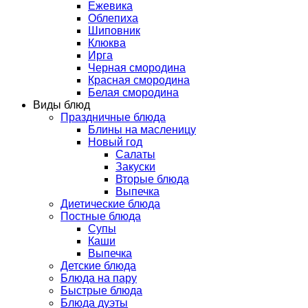
Ежевика
Облепиха
Шиповник
Клюква
Ирга
Черная смородина
Красная смородина
Белая смородина
Виды блюд
Праздничные блюда
Блины на масленицу
Новый год
Салаты
Закуски
Вторые блюда
Выпечка
Диетические блюда
Постные блюда
Супы
Каши
Выпечка
Детские блюда
Блюда на пару
Быстрые блюда
Блюда дуэты