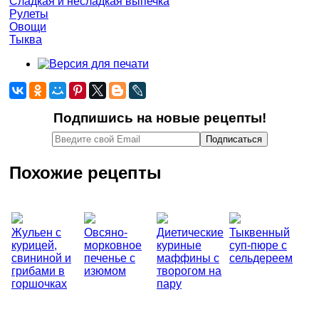
Сладкая и несладкая выпечка
Рулеты
Овощи
Тыква
Подпишись на новые рецепты!
Похожие рецепты
Жульен с
Овсяно-
Диетические
Тыквенный
курицей,
морковное
куриные
суп-пюре с
свининой и
печенье с
маффины с
сельдереем
грибами в
изюмом
творогом на
горшочках
пару