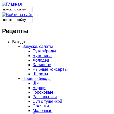
Поиск
Форма поиска
Поиск
Форма поиска
Рецепты
Блюда
Закуски, салаты
Бутерброды
Буженина
Холодец
Заливное
Рыбные консервы
Шпроты
Первые блюда
Щи
Борщи
Гороховые
Рассольники
Суп с тушенкой
Солянки
Молочные