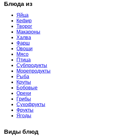
Блюда из
Яйца
Кефир
Творог
Макароны
Халва
Фарш
Овощи
Мясо
Птица
Субпродукты
Морепродукты
Рыба
Крупы
Бобовые
Орехи
Грибы
Сухофрукты
Фрукты
Ягоды
Виды блюд