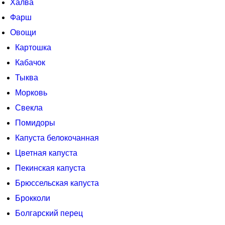
Халва
Фарш
Овощи
Картошка
Кабачок
Тыква
Морковь
Свекла
Помидоры
Капуста белокочанная
Цветная капуста
Пекинская капуста
Брюссельская капуста
Брокколи
Болгарский перец