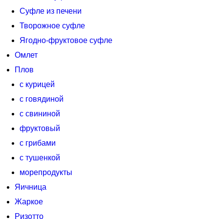
Суфле из печени
Творожное суфле
Ягодно-фруктовое суфле
Омлет
Плов
с курицей
с говядиной
с свининой
фруктовый
с грибами
с тушенкой
морепродукты
Яичница
Жаркое
Ризотто