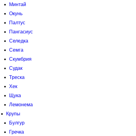
Минтай
Окунь
Палтус
Пангасиус
Селедка
Семга
Скумбрия
Судак
Треска
Хек
Щука
Лемонема
Крупы
Булгур
Гречка