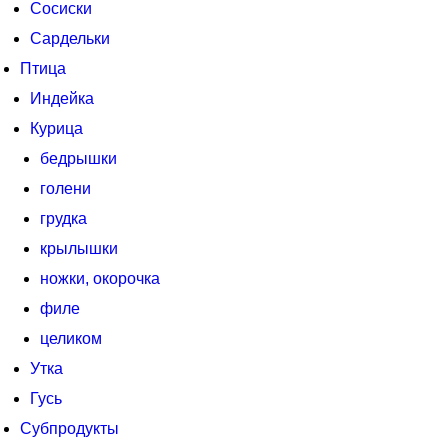
Сосиски
Сардельки
Птица
Индейка
Курица
бедрышки
голени
грудка
крылышки
ножки, окорочка
филе
целиком
Утка
Гусь
Субпродукты