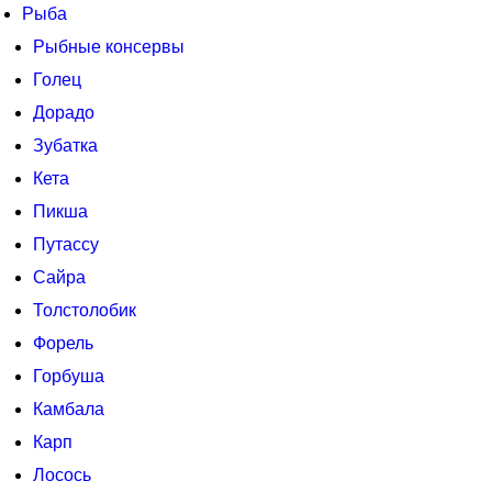
Рыба
Рыбные консервы
Голец
Дорадо
Зубатка
Кета
Пикша
Путассу
Сайра
Толстолобик
Форель
Горбуша
Камбала
Карп
Лосось