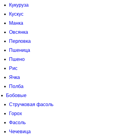
Кукуруза
Кускус
Манка
Овсянка
Перловка
Пшеница
Пшено
Рис
Ячка
Полба
Бобовые
Стручковая фасоль
Горох
Фасоль
Чечевица