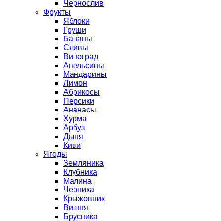
Чернослив
Фрукты
Яблоки
Груши
Бананы
Сливы
Виноград
Апельсины
Мандарины
Лимон
Абрикосы
Персики
Ананасы
Хурма
Арбуз
Дыня
Киви
Ягоды
Земляника
Клубника
Малина
Черника
Крыжовник
Вишня
Брусника