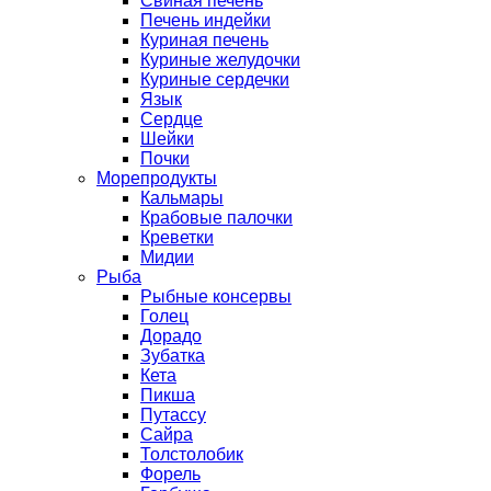
Свиная печень
Печень индейки
Куриная печень
Куриные желудочки
Куриные сердечки
Язык
Сердце
Шейки
Почки
Морепродукты
Кальмары
Крабовые палочки
Креветки
Мидии
Рыба
Рыбные консервы
Голец
Дорадо
Зубатка
Кета
Пикша
Путассу
Сайра
Толстолобик
Форель