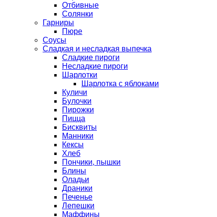
Отбивные
Солянки
Гарниры
Пюре
Соусы
Сладкая и несладкая выпечка
Сладкие пироги
Несладкие пироги
Шарлотки
Шарлотка с яблоками
Куличи
Булочки
Пирожки
Пицца
Бисквиты
Манники
Кексы
Хлеб
Пончики, пышки
Блины
Оладьи
Драники
Печенье
Лепешки
Маффины