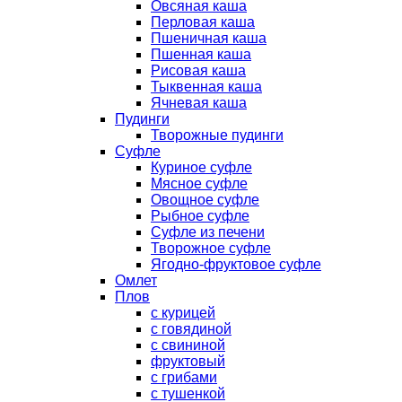
Овсяная каша
Перловая каша
Пшеничная каша
Пшенная каша
Рисовая каша
Тыквенная каша
Ячневая каша
Пудинги
Творожные пудинги
Суфле
Куриное суфле
Мясное суфле
Овощное суфле
Рыбное суфле
Суфле из печени
Творожное суфле
Ягодно-фруктовое суфле
Омлет
Плов
с курицей
с говядиной
с свининой
фруктовый
с грибами
с тушенкой