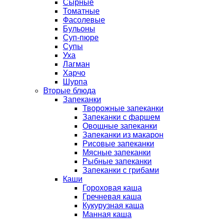
Сырные
Томатные
Фасолевые
Бульоны
Суп-пюре
Супы
Уха
Лагман
Харчо
Шурпа
Вторые блюда
Запеканки
Творожные запеканки
Запеканки с фаршем
Овощные запеканки
Запеканки из макарон
Рисовые запеканки
Мясные запеканки
Рыбные запеканки
Запеканки с грибами
Каши
Гороховая каша
Гречневая каша
Кукурузная каша
Манная каша