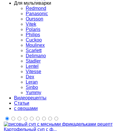
Для мультиварки
Redmond
Panasonic
Oursson
Vitek
Polaris
Philips
Cuckoo
Moulinex
Scarlett
Delimano
Stadler
Lentel
Vitesse
Dex
Leran
Sinbo
Yummy
Видеорецепты
Статьи
с овощами
Картофельный суп с ф...