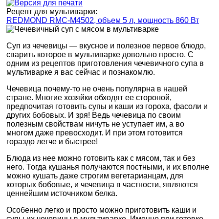
Рецепт для мультиварки:
REDMOND RMC-M4502, объем 5 л, мощность 860 Вт
Суп из чечевицы — вкусное и полезное первое блюдо,
сварить которое в мультиварке довольно просто. С
одним из рецептов приготовления чечевичного супа в
мультиварке я вас сейчас и познакомлю.
Чечевица почему-то не очень популярна в нашей
стране. Многие хозяйки обходят ее стороной,
предпочитая готовить супы и каши из гороха, фасоли и
других бобовых. И зря! Ведь чечевица по своим
полезным свойствам ничуть не уступает им, а во
многом даже превосходит. И при этом готовится
гораздо легче и быстрее!
Блюда из нее можно готовить как с мясом, так и без
него. Тогда кушанья получаются постными, и их вполне
можно кушать даже строгим вегетарианцам, для
которых бобовые, и чечевица в частности, являются
ценнейшим источником белка.
Особенно легко и просто можно приготовить каши и
супы их чечевицы в мультиварке. Именно при готовке