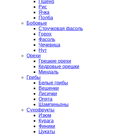
Пшено
Рис
Ячка
Полба
Бобовые
Стручковая фасоль
Горох
Фасоль
Чечевица
Нут
Орехи
Грецкие орехи
Кедровые орешки
Миндаль
Грибы
Белые грибы
Вешенки
Лисички
Опята
Шампиньоны
Сухофрукты
Изюм
Курага
Финики
Цукаты