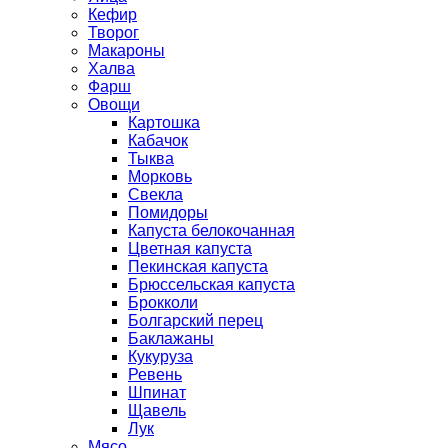
Кефир
Творог
Макароны
Халва
Фарш
Овощи
Картошка
Кабачок
Тыква
Морковь
Свекла
Помидоры
Капуста белокочанная
Цветная капуста
Пекинская капуста
Брюссельская капуста
Брокколи
Болгарский перец
Баклажаны
Кукуруза
Ревень
Шпинат
Щавель
Лук
Мясо