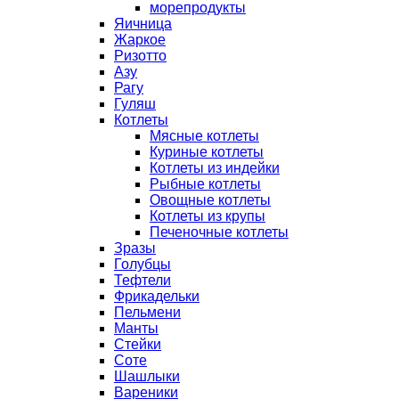
морепродукты
Яичница
Жаркое
Ризотто
Азу
Рагу
Гуляш
Котлеты
Мясные котлеты
Куриные котлеты
Котлеты из индейки
Рыбные котлеты
Овощные котлеты
Котлеты из крупы
Печеночные котлеты
Зразы
Голубцы
Тефтели
Фрикадельки
Пельмени
Манты
Стейки
Соте
Шашлыки
Вареники