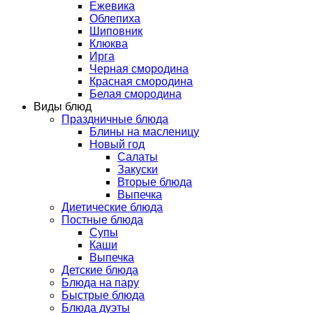
Ежевика
Облепиха
Шиповник
Клюква
Ирга
Черная смородина
Красная смородина
Белая смородина
Виды блюд
Праздничные блюда
Блины на масленицу
Новый год
Салаты
Закуски
Вторые блюда
Выпечка
Диетические блюда
Постные блюда
Супы
Каши
Выпечка
Детские блюда
Блюда на пару
Быстрые блюда
Блюда дуэты