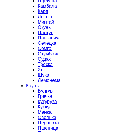
Горбуша
Камбала
Карп
Лосось
Минтай
Окунь
Палтус
Пангасиус
Селедка
Семга
Скумбрия
Судак
Треска
Хек
Щука
Лемонема
Крупы
Булгур
Гречка
Кукуруза
Кускус
Манка
Овсянка
Перловка
Пшеница