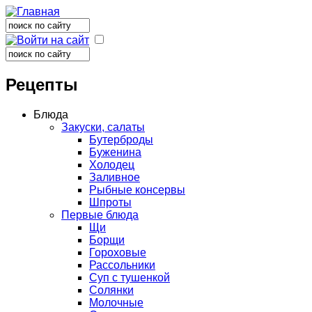
Поиск
Форма поиска
Поиск
Форма поиска
Рецепты
Блюда
Закуски, салаты
Бутерброды
Буженина
Холодец
Заливное
Рыбные консервы
Шпроты
Первые блюда
Щи
Борщи
Гороховые
Рассольники
Суп с тушенкой
Солянки
Молочные