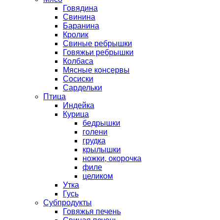
Говядина
Свинина
Баранина
Кролик
Свиные ребрышки
Говяжьи ребрышки
Колбаса
Мясные консервы
Сосиски
Сардельки
Птица
Индейка
Курица
бедрышки
голени
грудка
крылышки
ножки, окорочка
филе
целиком
Утка
Гусь
Субпродукты
Говяжья печень