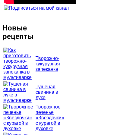
Новые
рецепты
Творожно-
кукурузная
запеканка
Тушеная
свинина в
луке
Творожное
печенье
«Звездочки»
с курагой в
духовке