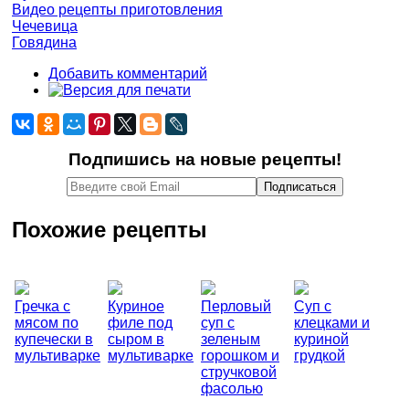
Видео рецепты приготовления
Чечевица
Говядина
Добавить комментарий
Подпишись на новые рецепты!
Похожие рецепты
Гречка с
Куриное
Перловый
Суп с
мясом по
филе под
суп с
клецками и
купечески в
сыром в
зеленым
куриной
мультиварке
мультиварке
горошком и
грудкой
стручковой
фасолью