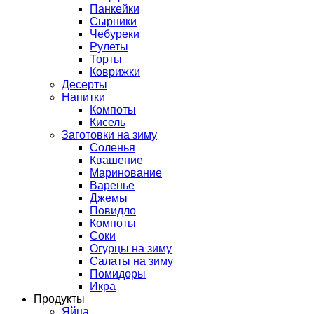
Панкейки
Сырники
Чебуреки
Рулеты
Торты
Коврижки
Десерты
Напитки
Компоты
Кисель
Заготовки на зиму
Соленья
Квашение
Маринование
Варенье
Джемы
Повидло
Компоты
Соки
Огурцы на зиму
Салаты на зиму
Помидоры
Икра
Продукты
Яйца