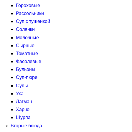
Гороховые
Рассольники
Суп с тушенкой
Солянки
Молочные
Сырные
Томатные
Фасолевые
Бульоны
Суп-пюре
Супы
Уха
Лагман
Харчо
Шурпа
Вторые блюда