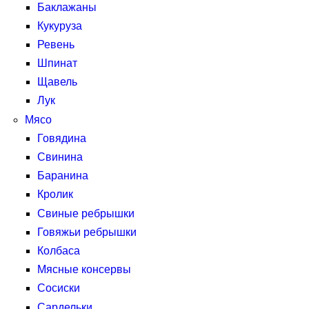
Баклажаны
Кукуруза
Ревень
Шпинат
Щавель
Лук
Мясо
Говядина
Свинина
Баранина
Кролик
Свиные ребрышки
Говяжьи ребрышки
Колбаса
Мясные консервы
Сосиски
Сардельки