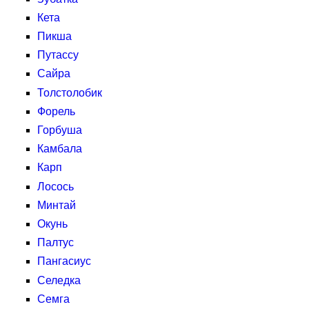
Кета
Пикша
Путассу
Сайра
Толстолобик
Форель
Горбуша
Камбала
Карп
Лосось
Минтай
Окунь
Палтус
Пангасиус
Селедка
Семга