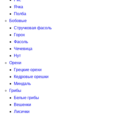
Ячка
Полба
Бобовые
Стручковая фасоль
Горох
Фасоль
Чечевица
Нут
Орехи
Грецкие орехи
Кедровые орешки
Миндаль
Грибы
Белые грибы
Вешенки
Лисички