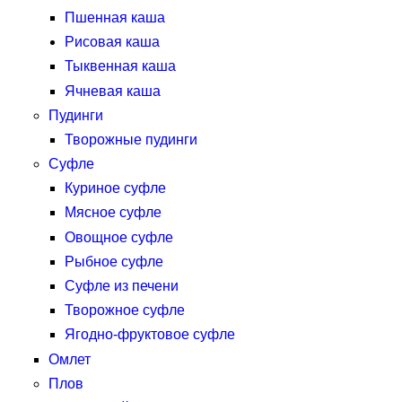
Пшенная каша
Рисовая каша
Тыквенная каша
Ячневая каша
Пудинги
Творожные пудинги
Суфле
Куриное суфле
Мясное суфле
Овощное суфле
Рыбное суфле
Суфле из печени
Творожное суфле
Ягодно-фруктовое суфле
Омлет
Плов