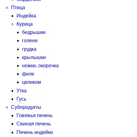
Птица
Индейка
Курица
бедрышки
голени
грудка
крылышки
ножки, окорочка
филе
целиком
Утка
Гусь
Субпродукты
Говяжья печень
Свиная печень
Печень индейки