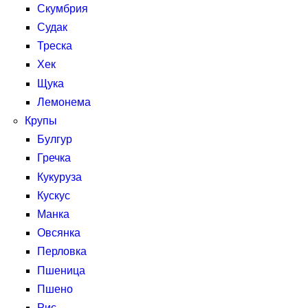
Скумбрия
Судак
Треска
Хек
Щука
Лемонема
Крупы
Булгур
Гречка
Кукуруза
Кускус
Манка
Овсянка
Перловка
Пшеница
Пшено
Рис