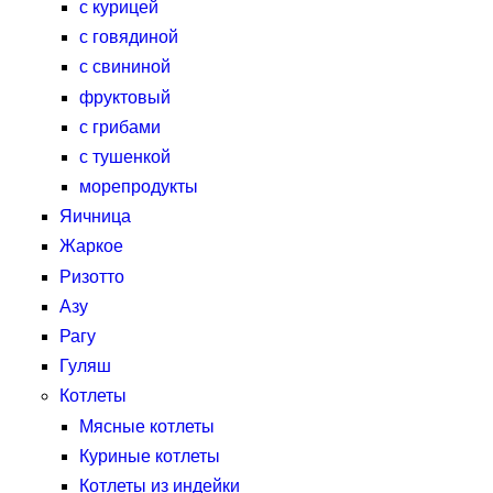
с курицей
с говядиной
с свининой
фруктовый
с грибами
с тушенкой
морепродукты
Яичница
Жаркое
Ризотто
Азу
Рагу
Гуляш
Котлеты
Мясные котлеты
Куриные котлеты
Котлеты из индейки