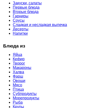
Закуски, салаты
Первые блюда
Вторые блюда
Гарниры
Соусы
Сладкая и несладкая выпечка
Десерты
Напитки
Блюда из
Яйца
Кефир
Творог
Макароны
Халва
Фарш
Овощи
Мясо
Птица
Субпродукты
Морепродукты
Рыба
Крупы