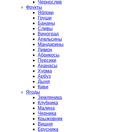
Чернослив
Фрукты
Яблоки
Груши
Бананы
Сливы
Виноград
Апельсины
Мандарины
Лимон
Абрикосы
Персики
Ананасы
Хурма
Арбуз
Дыня
Киви
Ягоды
Земляника
Клубника
Малина
Черника
Крыжовник
Вишня
Брусника