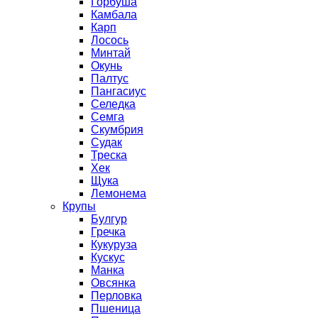
Горбуша
Камбала
Карп
Лосось
Минтай
Окунь
Палтус
Пангасиус
Селедка
Семга
Скумбрия
Судак
Треска
Хек
Щука
Лемонема
Крупы
Булгур
Гречка
Кукуруза
Кускус
Манка
Овсянка
Перловка
Пшеница