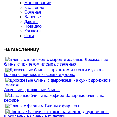
Маринование
Квашение
Соленья
Варенье
Джемы
Повидло
Компоты
Соки
На Масленицу
Дрожжевые
блины с припеком из сыра с зеленью
Блины с припеком из семги и укропа
Ажурные дрожжевые блины
Заварные блины на
кефире
Блины с фаршем
Двухцветные
шоколадные блинные рулетики