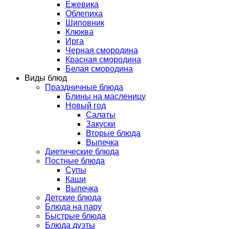
Ежевика
Облепиха
Шиповник
Клюква
Ирга
Черная смородина
Красная смородина
Белая смородина
Виды блюд
Праздничные блюда
Блины на масленицу
Новый год
Салаты
Закуски
Вторые блюда
Выпечка
Диетические блюда
Постные блюда
Супы
Каши
Выпечка
Детские блюда
Блюда на пару
Быстрые блюда
Блюда дуэты