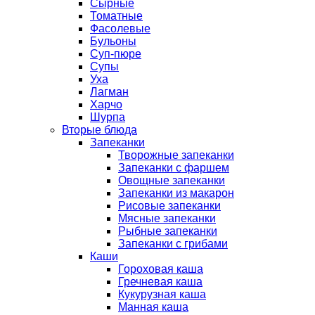
Сырные
Томатные
Фасолевые
Бульоны
Суп-пюре
Супы
Уха
Лагман
Харчо
Шурпа
Вторые блюда
Запеканки
Творожные запеканки
Запеканки с фаршем
Овощные запеканки
Запеканки из макарон
Рисовые запеканки
Мясные запеканки
Рыбные запеканки
Запеканки с грибами
Каши
Гороховая каша
Гречневая каша
Кукурузная каша
Манная каша