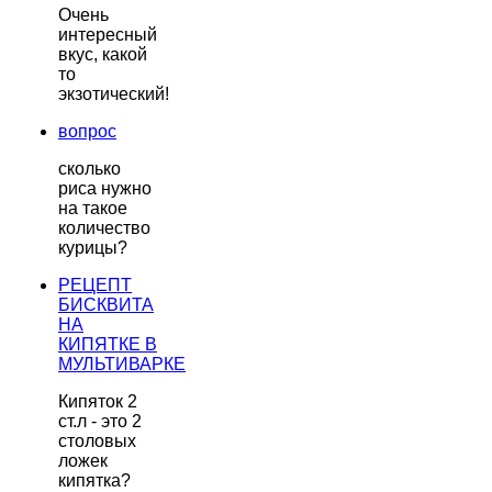
Очень
интересный
вкус, какой
то
экзотический!
вопрос
сколько
риса нужно
на такое
количество
курицы?
РЕЦЕПТ
БИСКВИТА
НА
КИПЯТКЕ В
МУЛЬТИВАРКЕ
Кипяток 2
ст.л - это 2
столовых
ложек
кипятка?