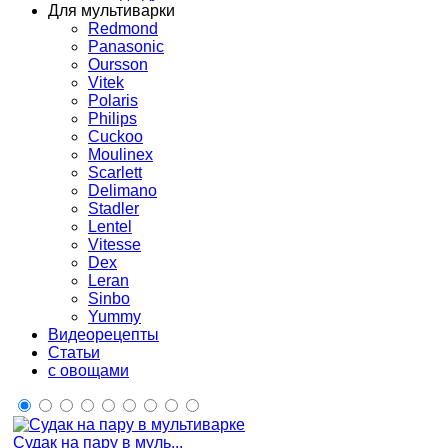
Для мультиварки
Redmond
Panasonic
Oursson
Vitek
Polaris
Philips
Cuckoo
Moulinex
Scarlett
Delimano
Stadler
Lentel
Vitesse
Dex
Leran
Sinbo
Yummy
Видеорецепты
Статьи
с овощами
Судак на пару в муль...