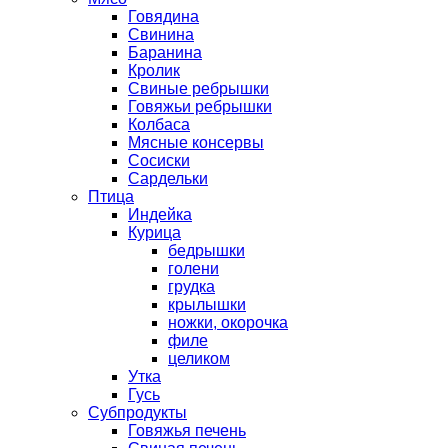
Говядина
Свинина
Баранина
Кролик
Свиные ребрышки
Говяжьи ребрышки
Колбаса
Мясные консервы
Сосиски
Сардельки
Птица
Индейка
Курица
бедрышки
голени
грудка
крылышки
ножки, окорочка
филе
целиком
Утка
Гусь
Субпродукты
Говяжья печень