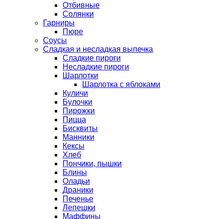
Отбивные
Солянки
Гарниры
Пюре
Соусы
Сладкая и несладкая выпечка
Сладкие пироги
Несладкие пироги
Шарлотки
Шарлотка с яблоками
Куличи
Булочки
Пирожки
Пицца
Бисквиты
Манники
Кексы
Хлеб
Пончики, пышки
Блины
Оладьи
Драники
Печенье
Лепешки
Маффины