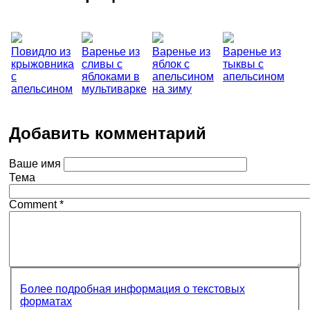
Повидло из
Варенье из
Варенье из
Варенье из
крыжовника
сливы с
яблок с
тыквы с
с
яблоками в
апельсином
апельсином
апельсином
мультиварке
на зиму
Добавить комментарий
Ваше имя
Тема
Comment
*
Более подробная информация о текстовых
форматах