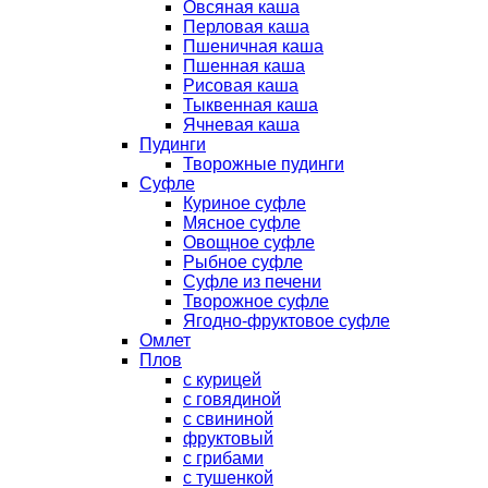
Овсяная каша
Перловая каша
Пшеничная каша
Пшенная каша
Рисовая каша
Тыквенная каша
Ячневая каша
Пудинги
Творожные пудинги
Суфле
Куриное суфле
Мясное суфле
Овощное суфле
Рыбное суфле
Суфле из печени
Творожное суфле
Ягодно-фруктовое суфле
Омлет
Плов
с курицей
с говядиной
с свининой
фруктовый
с грибами
с тушенкой