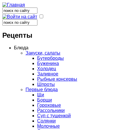
Поиск
Форма поиска
Поиск
Форма поиска
Рецепты
Блюда
Закуски, салаты
Бутерброды
Буженина
Холодец
Заливное
Рыбные консервы
Шпроты
Первые блюда
Щи
Борщи
Гороховые
Рассольники
Суп с тушенкой
Солянки
Молочные