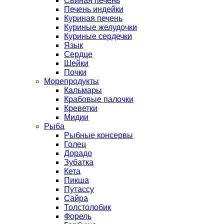
Свиная печень
Печень индейки
Куриная печень
Куриные желудочки
Куриные сердечки
Язык
Сердце
Шейки
Почки
Морепродукты
Кальмары
Крабовые палочки
Креветки
Мидии
Рыба
Рыбные консервы
Голец
Дорадо
Зубатка
Кета
Пикша
Путассу
Сайра
Толстолобик
Форель