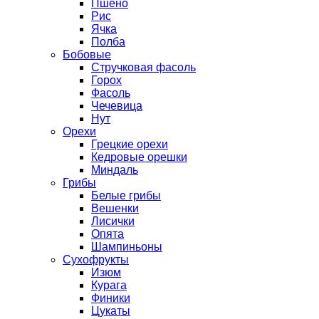
Пшено
Рис
Ячка
Полба
Бобовые
Стручковая фасоль
Горох
Фасоль
Чечевица
Нут
Орехи
Грецкие орехи
Кедровые орешки
Миндаль
Грибы
Белые грибы
Вешенки
Лисички
Опята
Шампиньоны
Сухофрукты
Изюм
Курага
Финики
Цукаты