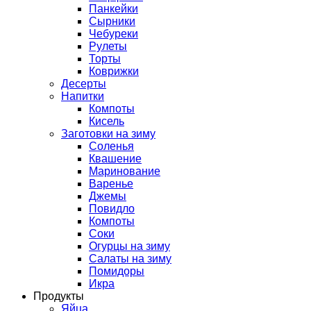
Панкейки
Сырники
Чебуреки
Рулеты
Торты
Коврижки
Десерты
Напитки
Компоты
Кисель
Заготовки на зиму
Соленья
Квашение
Маринование
Варенье
Джемы
Повидло
Компоты
Соки
Огурцы на зиму
Салаты на зиму
Помидоры
Икра
Продукты
Яйца