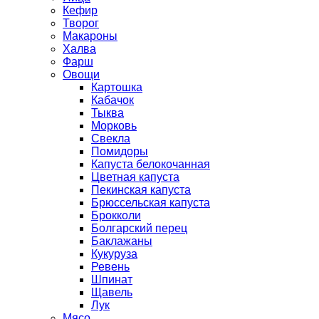
Кефир
Творог
Макароны
Халва
Фарш
Овощи
Картошка
Кабачок
Тыква
Морковь
Свекла
Помидоры
Капуста белокочанная
Цветная капуста
Пекинская капуста
Брюссельская капуста
Брокколи
Болгарский перец
Баклажаны
Кукуруза
Ревень
Шпинат
Щавель
Лук
Мясо