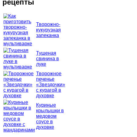
рецепты
Творожно-
кукурузная
запеканка
Тушеная
свинина в
луке
Творожное
печенье
«Звездочки»
с курагой в
духовке
Куриные
крылышки в
медовом
соусе в
духовке