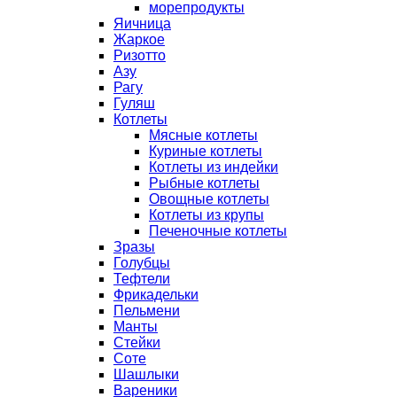
морепродукты
Яичница
Жаркое
Ризотто
Азу
Рагу
Гуляш
Котлеты
Мясные котлеты
Куриные котлеты
Котлеты из индейки
Рыбные котлеты
Овощные котлеты
Котлеты из крупы
Печеночные котлеты
Зразы
Голубцы
Тефтели
Фрикадельки
Пельмени
Манты
Стейки
Соте
Шашлыки
Вареники