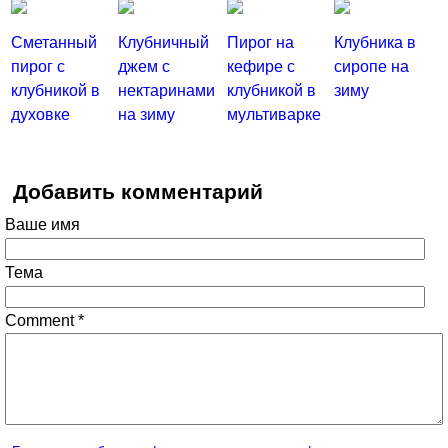
Сметанный
Клубничный
Пирог на
Клубника в
пирог с
джем с
кефире с
сиропе на
клубникой в
нектаринами
клубникой в
зиму
духовке
на зиму
мультиварке
Добавить комментарий
Ваше имя
Тема
Comment
*