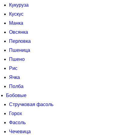
Кукуруза
Кускус
Манка
Овсянка
Перловка
Пшеница
Пшено
Рис
Ячка
Полба
Бобовые
Стручковая фасоль
Горох
Фасоль
Чечевица