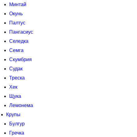
Минтай
Окунь
Палтус
Пангасиус
Селедка
Семга
Скумбрия
Судак
Треска
Хек
Щука
Лемонема
Крупы
Булгур
Гречка