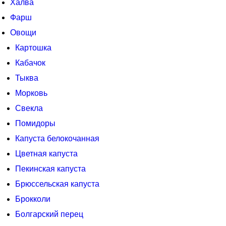
Халва
Фарш
Овощи
Картошка
Кабачок
Тыква
Морковь
Свекла
Помидоры
Капуста белокочанная
Цветная капуста
Пекинская капуста
Брюссельская капуста
Брокколи
Болгарский перец