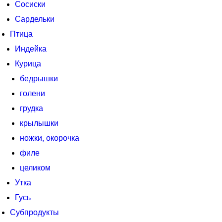
Сосиски
Сардельки
Птица
Индейка
Курица
бедрышки
голени
грудка
крылышки
ножки, окорочка
филе
целиком
Утка
Гусь
Субпродукты