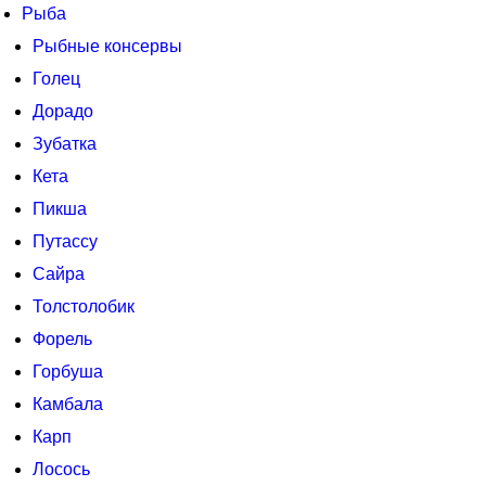
Рыба
Рыбные консервы
Голец
Дорадо
Зубатка
Кета
Пикша
Путассу
Сайра
Толстолобик
Форель
Горбуша
Камбала
Карп
Лосось