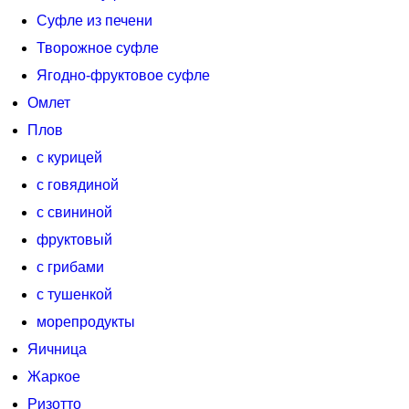
Суфле из печени
Творожное суфле
Ягодно-фруктовое суфле
Омлет
Плов
с курицей
с говядиной
с свининой
фруктовый
с грибами
с тушенкой
морепродукты
Яичница
Жаркое
Ризотто