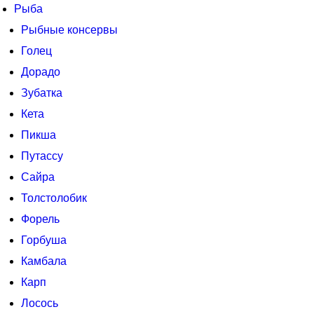
Рыба
Рыбные консервы
Голец
Дорадо
Зубатка
Кета
Пикша
Путассу
Сайра
Толстолобик
Форель
Горбуша
Камбала
Карп
Лосось