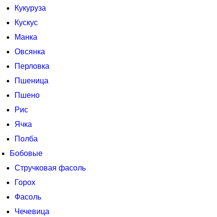
Кукуруза
Кускус
Манка
Овсянка
Перловка
Пшеница
Пшено
Рис
Ячка
Полба
Бобовые
Стручковая фасоль
Горох
Фасоль
Чечевица