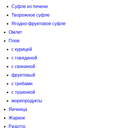
Суфле из печени
Творожное суфле
Ягодно-фруктовое суфле
Омлет
Плов
с курицей
с говядиной
с свининой
фруктовый
с грибами
с тушенкой
морепродукты
Яичница
Жаркое
Ризотто