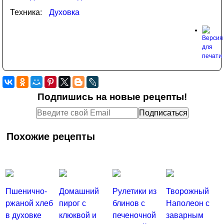
Техника:
Духовка
Подпишись на новые рецепты!
Похожие рецепты
Пшенично-
Домашний
Рулетики из
Творожный
ржаной хлеб
пирог с
блинов с
Наполеон с
в духовке
клюквой и
печеночной
заварным