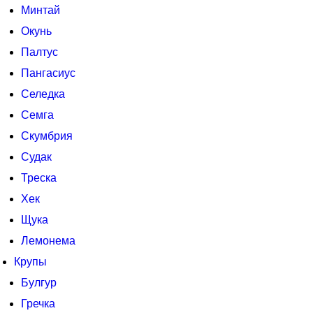
Минтай
Окунь
Палтус
Пангасиус
Селедка
Семга
Скумбрия
Судак
Треска
Хек
Щука
Лемонема
Крупы
Булгур
Гречка