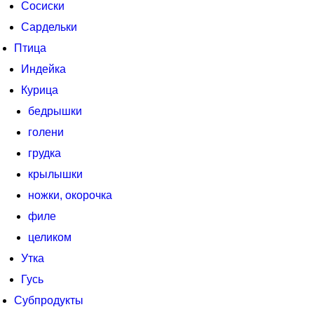
Сосиски
Сардельки
Птица
Индейка
Курица
бедрышки
голени
грудка
крылышки
ножки, окорочка
филе
целиком
Утка
Гусь
Субпродукты