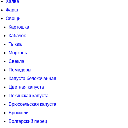
Халва
Фарш
Овощи
Картошка
Кабачок
Тыква
Морковь
Свекла
Помидоры
Капуста белокочанная
Цветная капуста
Пекинская капуста
Брюссельская капуста
Брокколи
Болгарский перец