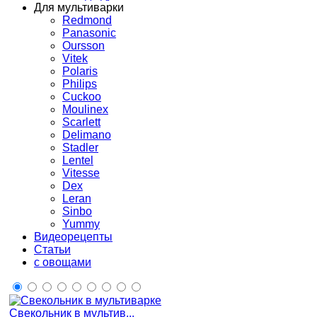
Для мультиварки
Redmond
Panasonic
Oursson
Vitek
Polaris
Philips
Cuckoo
Moulinex
Scarlett
Delimano
Stadler
Lentel
Vitesse
Dex
Leran
Sinbo
Yummy
Видеорецепты
Статьи
с овощами
Свекольник в мультив...