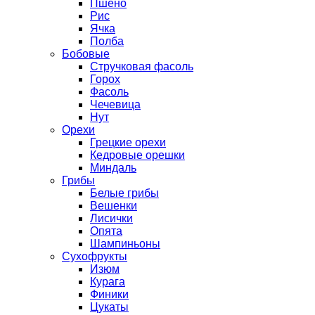
Пшено
Рис
Ячка
Полба
Бобовые
Стручковая фасоль
Горох
Фасоль
Чечевица
Нут
Орехи
Грецкие орехи
Кедровые орешки
Миндаль
Грибы
Белые грибы
Вешенки
Лисички
Опята
Шампиньоны
Сухофрукты
Изюм
Курага
Финики
Цукаты