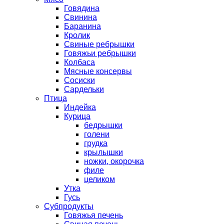
Говядина
Свинина
Баранина
Кролик
Свиные ребрышки
Говяжьи ребрышки
Колбаса
Мясные консервы
Сосиски
Сардельки
Птица
Индейка
Курица
бедрышки
голени
грудка
крылышки
ножки, окорочка
филе
целиком
Утка
Гусь
Субпродукты
Говяжья печень