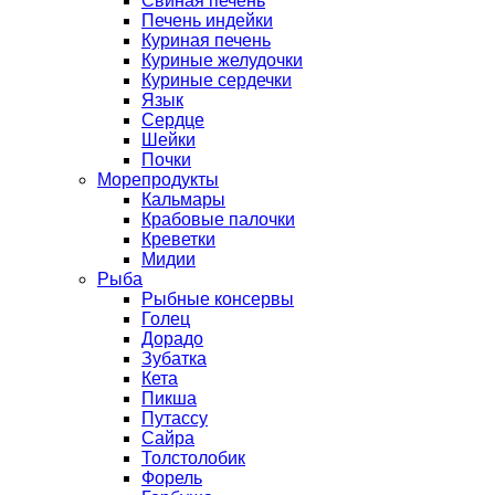
Свиная печень
Печень индейки
Куриная печень
Куриные желудочки
Куриные сердечки
Язык
Сердце
Шейки
Почки
Морепродукты
Кальмары
Крабовые палочки
Креветки
Мидии
Рыба
Рыбные консервы
Голец
Дорадо
Зубатка
Кета
Пикша
Путассу
Сайра
Толстолобик
Форель