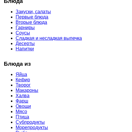
Блюда
Закуски, салаты
Первые блюда
Вторые блюда
Гарниры
Соусы
Сладкая и несладкая выпечка
Десерты
Напитки
Блюда из
Яйца
Кефир
Творог
Макароны
Халва
Фарш
Овощи
Мясо
Птица
Субпродукты
Морепродукты