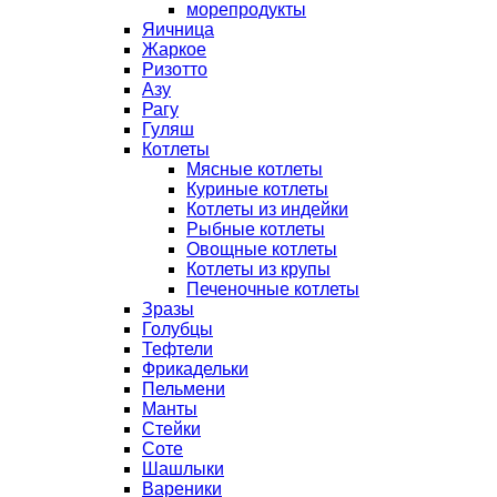
морепродукты
Яичница
Жаркое
Ризотто
Азу
Рагу
Гуляш
Котлеты
Мясные котлеты
Куриные котлеты
Котлеты из индейки
Рыбные котлеты
Овощные котлеты
Котлеты из крупы
Печеночные котлеты
Зразы
Голубцы
Тефтели
Фрикадельки
Пельмени
Манты
Стейки
Соте
Шашлыки
Вареники