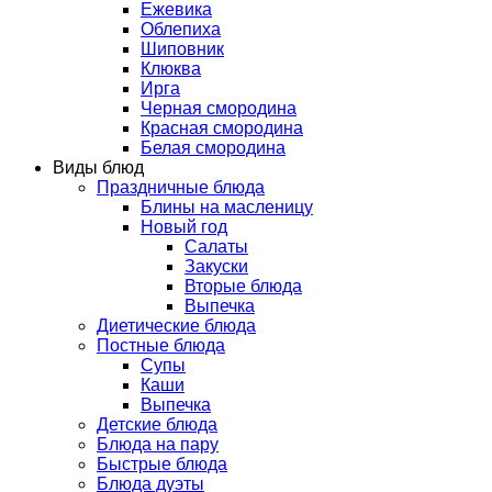
Ежевика
Облепиха
Шиповник
Клюква
Ирга
Черная смородина
Красная смородина
Белая смородина
Виды блюд
Праздничные блюда
Блины на масленицу
Новый год
Салаты
Закуски
Вторые блюда
Выпечка
Диетические блюда
Постные блюда
Супы
Каши
Выпечка
Детские блюда
Блюда на пару
Быстрые блюда
Блюда дуэты