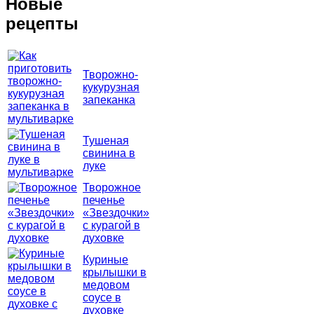
Новые
рецепты
Творожно-
кукурузная
запеканка
Тушеная
свинина в
луке
Творожное
печенье
«Звездочки»
с курагой в
духовке
Куриные
крылышки в
медовом
соусе в
духовке