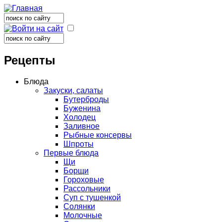
Поиск
Форма поиска
Поиск
Форма поиска
Рецепты
Блюда
Закуски, салаты
Бутерброды
Буженина
Холодец
Заливное
Рыбные консервы
Шпроты
Первые блюда
Щи
Борщи
Гороховые
Рассольники
Суп с тушенкой
Солянки
Молочные