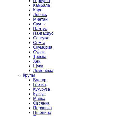
Горбуша
Камбала
Карп
Лосось
Минтай
Окунь
Палтус
Пангасиус
Селедка
Семга
Скумбрия
Судак
Треска
Хек
Щука
Лемонема
Крупы
Булгур
Гречка
Кукуруза
Кускус
Манка
Овсянка
Перловка
Пшеница