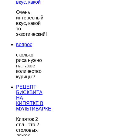
вкус, какой
Очень
интересный
вкус, какой
то
экзотический!
вопрос
сколько
риса нужно
на такое
количество
курицы?
РЕЦЕПТ
БИСКВИТА
НА
КИПЯТКЕ В
МУЛЬТИВАРКЕ
Кипяток 2
ст.л - это 2
столовых
ложек