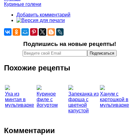
Куриные голени
Добавить комментарий
Подпишись на новые рецепты!
Похожие рецепты
Уха из
Куриное
Запеканка из
Ханум с
минтая в
филе с
фарша с
картошкой в
мультиварке
йогуртом
цветной
мультиварке
капустой
Комментарии