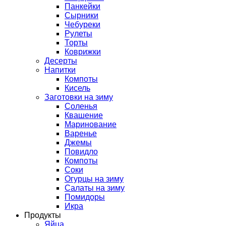
Панкейки
Сырники
Чебуреки
Рулеты
Торты
Коврижки
Десерты
Напитки
Компоты
Кисель
Заготовки на зиму
Соленья
Квашение
Маринование
Варенье
Джемы
Повидло
Компоты
Соки
Огурцы на зиму
Салаты на зиму
Помидоры
Икра
Продукты
Яйца