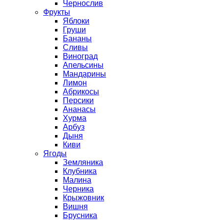
Чернослив
Фрукты
Яблоки
Груши
Бананы
Сливы
Виноград
Апельсины
Мандарины
Лимон
Абрикосы
Персики
Ананасы
Хурма
Арбуз
Дыня
Киви
Ягоды
Земляника
Клубника
Малина
Черника
Крыжовник
Вишня
Брусника