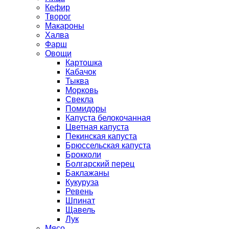
Кефир
Творог
Макароны
Халва
Фарш
Овощи
Картошка
Кабачок
Тыква
Морковь
Свекла
Помидоры
Капуста белокочанная
Цветная капуста
Пекинская капуста
Брюссельская капуста
Брокколи
Болгарский перец
Баклажаны
Кукуруза
Ревень
Шпинат
Щавель
Лук
Мясо