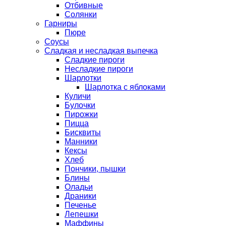
Отбивные
Солянки
Гарниры
Пюре
Соусы
Сладкая и несладкая выпечка
Сладкие пироги
Несладкие пироги
Шарлотки
Шарлотка с яблоками
Куличи
Булочки
Пирожки
Пицца
Бисквиты
Манники
Кексы
Хлеб
Пончики, пышки
Блины
Оладьи
Драники
Печенье
Лепешки
Маффины