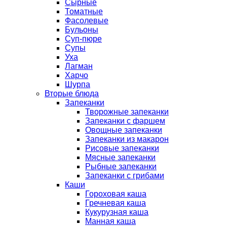
Сырные
Томатные
Фасолевые
Бульоны
Суп-пюре
Супы
Уха
Лагман
Харчо
Шурпа
Вторые блюда
Запеканки
Творожные запеканки
Запеканки с фаршем
Овощные запеканки
Запеканки из макарон
Рисовые запеканки
Мясные запеканки
Рыбные запеканки
Запеканки с грибами
Каши
Гороховая каша
Гречневая каша
Кукурузная каша
Манная каша