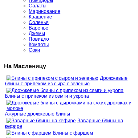
Помидоры
Салаты
Маринование
Квашение
Соленья
Варенье
Джемы
Повидло
Компоты
Соки
На Масленицу
Дрожжевые
блины с припеком из сыра с зеленью
Блины с припеком из семги и укропа
Ажурные дрожжевые блины
Заварные блины на
кефире
Блины с фаршем