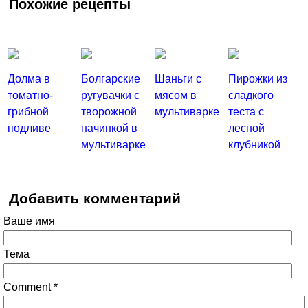
Похожие рецепты
Долма в
Болгарские
Шаньги с
Пирожки из
томатно-
ругувачки с
мясом в
сладкого
грибной
творожной
мультиварке
теста с
подливе
начинкой в
лесной
мультиварке
клубникой
Добавить комментарий
Ваше имя
Тема
Comment
*