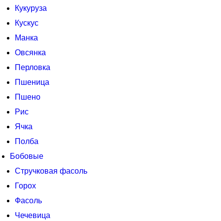
Кукуруза
Кускус
Манка
Овсянка
Перловка
Пшеница
Пшено
Рис
Ячка
Полба
Бобовые
Стручковая фасоль
Горох
Фасоль
Чечевица