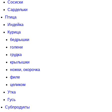
Сосиски
Сардельки
Птица
Индейка
Курица
бедрышки
голени
грудка
крылышки
ножки, окорочка
филе
целиком
Утка
Гусь
Субпродукты