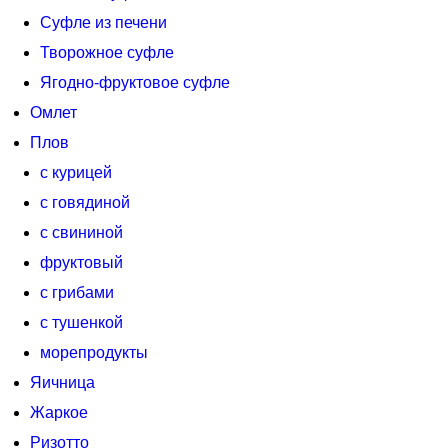
Суфле из печени
Творожное суфле
Ягодно-фруктовое суфле
Омлет
Плов
с курицей
с говядиной
с свининой
фруктовый
с грибами
с тушенкой
морепродукты
Яичница
Жаркое
Ризотто