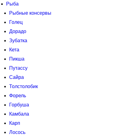
Рыба
Рыбные консервы
Голец
Дорадо
Зубатка
Кета
Пикша
Путассу
Сайра
Толстолобик
Форель
Горбуша
Камбала
Карп
Лосось