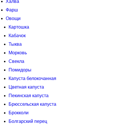
Халва
Фарш
Овощи
Картошка
Кабачок
Тыква
Морковь
Свекла
Помидоры
Капуста белокочанная
Цветная капуста
Пекинская капуста
Брюссельская капуста
Брокколи
Болгарский перец