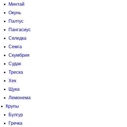
Минтай
Окунь
Палтус
Пангасиус
Селедка
Семга
Скумбрия
Судак
Треска
Хек
Щука
Лемонема
Крупы
Булгур
Гречка