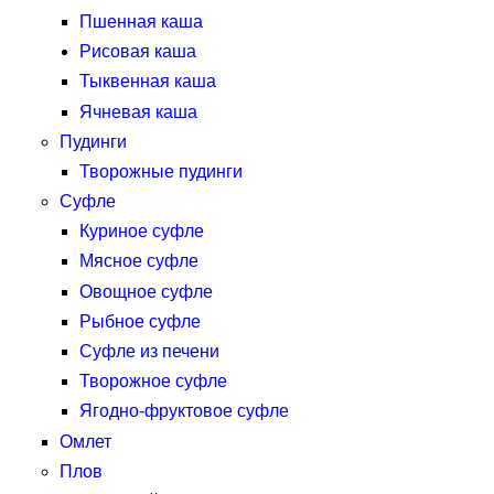
Пшенная каша
Рисовая каша
Тыквенная каша
Ячневая каша
Пудинги
Творожные пудинги
Суфле
Куриное суфле
Мясное суфле
Овощное суфле
Рыбное суфле
Суфле из печени
Творожное суфле
Ягодно-фруктовое суфле
Омлет
Плов