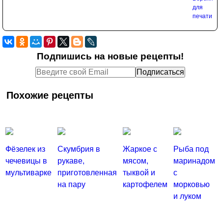
Подпишись на новые рецепты!
Похожие рецепты
Фёзелек из
Скумбрия в
Жаркое с
Рыба под
чечевицы в
рукаве,
мясом,
маринадом
мультиварке
приготовленная
тыквой и
с
на пару
картофелем
морковью
и луком