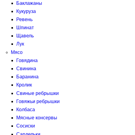
Баклажаны
Кукуруза
Ревень
Шпинат
Щавель
Лук
Мясо
Говядина
Свинина
Баранина
Кролик
Свиные ребрышки
Говяжьи ребрышки
Колбаса
Мясные консервы
Сосиски
Сардельки