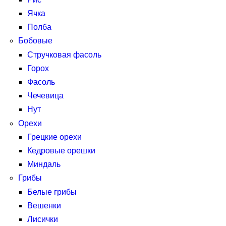
Ячка
Полба
Бобовые
Стручковая фасоль
Горох
Фасоль
Чечевица
Нут
Орехи
Грецкие орехи
Кедровые орешки
Миндаль
Грибы
Белые грибы
Вешенки
Лисички