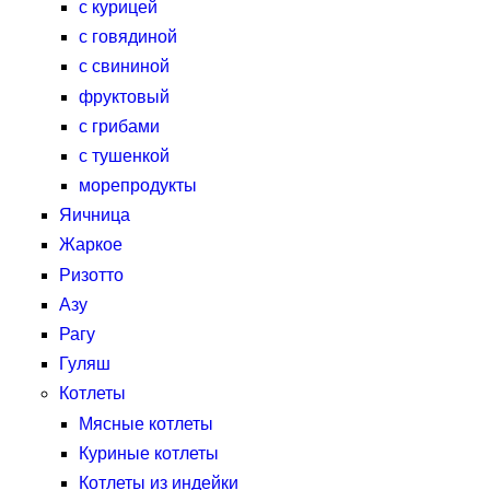
с курицей
с говядиной
с свининой
фруктовый
с грибами
с тушенкой
морепродукты
Яичница
Жаркое
Ризотто
Азу
Рагу
Гуляш
Котлеты
Мясные котлеты
Куриные котлеты
Котлеты из индейки