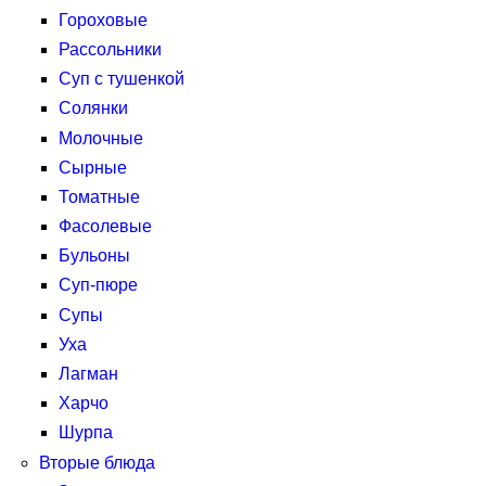
Гороховые
Рассольники
Суп с тушенкой
Солянки
Молочные
Сырные
Томатные
Фасолевые
Бульоны
Суп-пюре
Супы
Уха
Лагман
Харчо
Шурпа
Вторые блюда