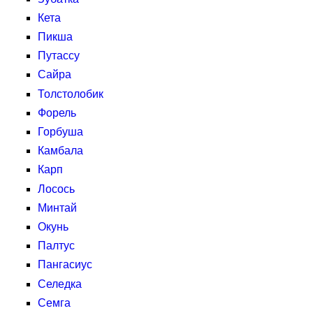
Кета
Пикша
Путассу
Сайра
Толстолобик
Форель
Горбуша
Камбала
Карп
Лосось
Минтай
Окунь
Палтус
Пангасиус
Селедка
Семга