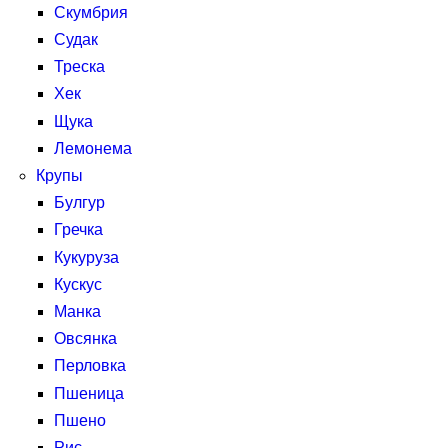
Скумбрия
Судак
Треска
Хек
Щука
Лемонема
Крупы
Булгур
Гречка
Кукуруза
Кускус
Манка
Овсянка
Перловка
Пшеница
Пшено
Рис