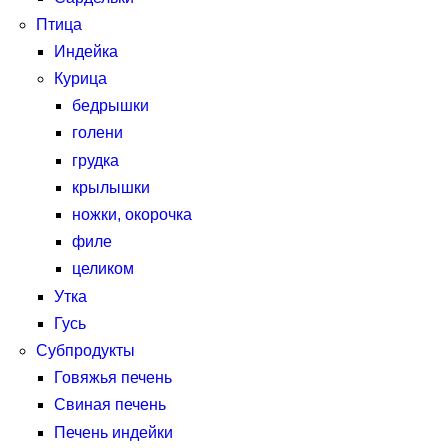
Птица
Индейка
Курица
бедрышки
голени
грудка
крылышки
ножки, окорочка
филе
целиком
Утка
Гусь
Субпродукты
Говяжья печень
Свиная печень
Печень индейки