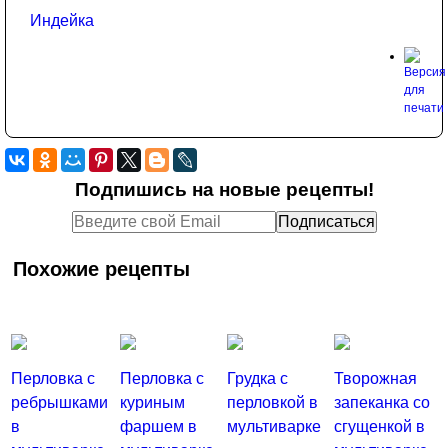
Индейка
Подпишись на новые рецепты!
Похожие рецепты
Перловка с
Перловка с
Грудка с
Творожная
ребрышками
куриным
перловкой в
запеканка со
в
фаршем в
мультиварке
сгущенкой в