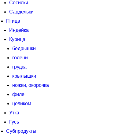
Сосиски
Сардельки
Птица
Индейка
Курица
бедрышки
голени
грудка
крылышки
ножки, окорочка
филе
целиком
Утка
Гусь
Субпродукты