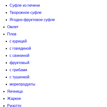
Суфле из печени
Творожное суфле
Ягодно-фруктовое суфле
Омлет
Плов
с курицей
с говядиной
с свининой
фруктовый
с грибами
с тушенкой
морепродукты
Яичница
Жаркое
Ризотто