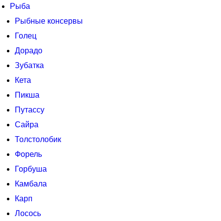
Рыба
Рыбные консервы
Голец
Дорадо
Зубатка
Кета
Пикша
Путассу
Сайра
Толстолобик
Форель
Горбуша
Камбала
Карп
Лосось