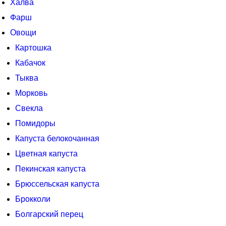
Халва
Фарш
Овощи
Картошка
Кабачок
Тыква
Морковь
Свекла
Помидоры
Капуста белокочанная
Цветная капуста
Пекинская капуста
Брюссельская капуста
Брокколи
Болгарский перец