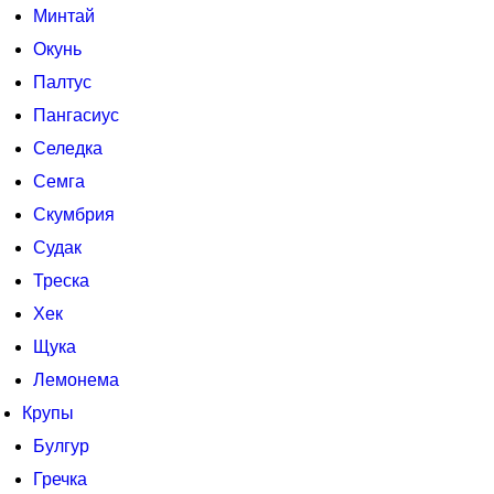
Минтай
Окунь
Палтус
Пангасиус
Селедка
Семга
Скумбрия
Судак
Треска
Хек
Щука
Лемонема
Крупы
Булгур
Гречка