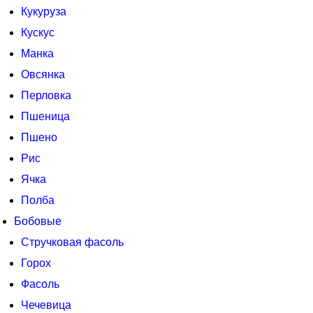
Кукуруза
Кускус
Манка
Овсянка
Перловка
Пшеница
Пшено
Рис
Ячка
Полба
Бобовые
Стручковая фасоль
Горох
Фасоль
Чечевица