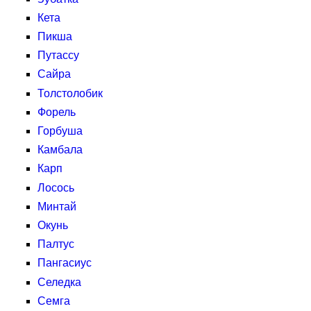
Кета
Пикша
Путассу
Сайра
Толстолобик
Форель
Горбуша
Камбала
Карп
Лосось
Минтай
Окунь
Палтус
Пангасиус
Селедка
Семга