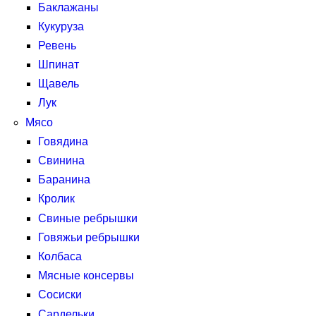
Баклажаны
Кукуруза
Ревень
Шпинат
Щавель
Лук
Мясо
Говядина
Свинина
Баранина
Кролик
Свиные ребрышки
Говяжьи ребрышки
Колбаса
Мясные консервы
Сосиски
Сардельки