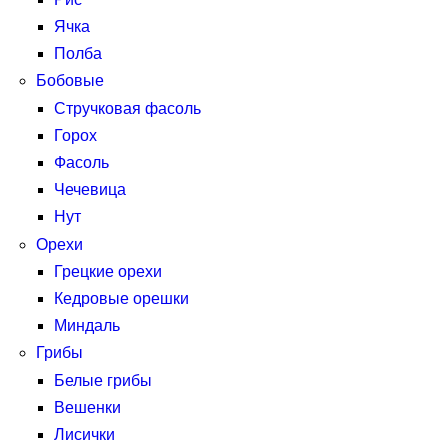
Ячка
Полба
Бобовые
Стручковая фасоль
Горох
Фасоль
Чечевица
Нут
Орехи
Грецкие орехи
Кедровые орешки
Миндаль
Грибы
Белые грибы
Вешенки
Лисички