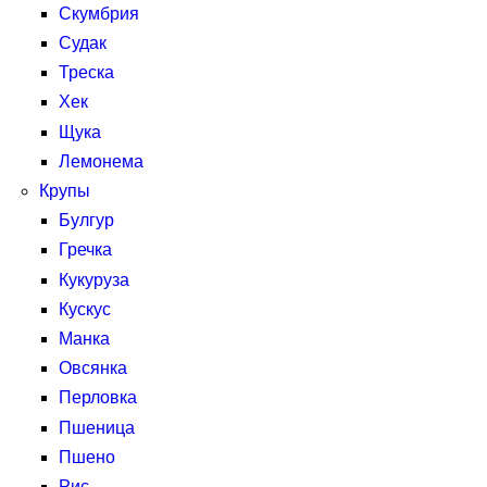
Скумбрия
Судак
Треска
Хек
Щука
Лемонема
Крупы
Булгур
Гречка
Кукуруза
Кускус
Манка
Овсянка
Перловка
Пшеница
Пшено
Рис