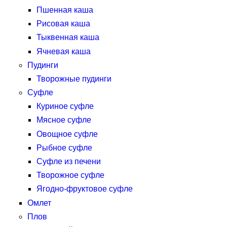
Пшенная каша
Рисовая каша
Тыквенная каша
Ячневая каша
Пудинги
Творожные пудинги
Суфле
Куриное суфле
Мясное суфле
Овощное суфле
Рыбное суфле
Суфле из печени
Творожное суфле
Ягодно-фруктовое суфле
Омлет
Плов