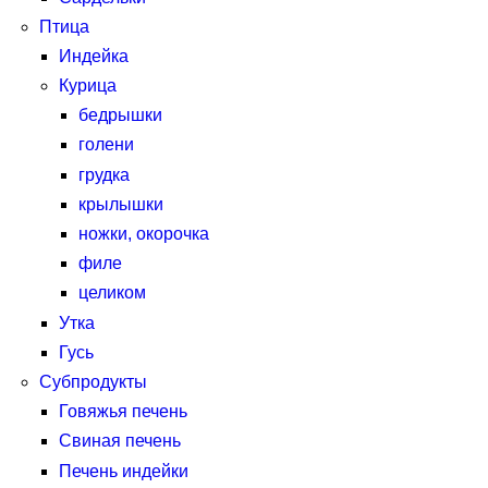
Птица
Индейка
Курица
бедрышки
голени
грудка
крылышки
ножки, окорочка
филе
целиком
Утка
Гусь
Субпродукты
Говяжья печень
Свиная печень
Печень индейки