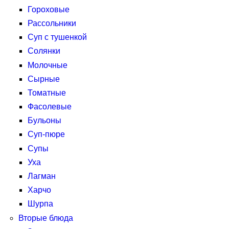
Гороховые
Рассольники
Суп с тушенкой
Солянки
Молочные
Сырные
Томатные
Фасолевые
Бульоны
Суп-пюре
Супы
Уха
Лагман
Харчо
Шурпа
Вторые блюда