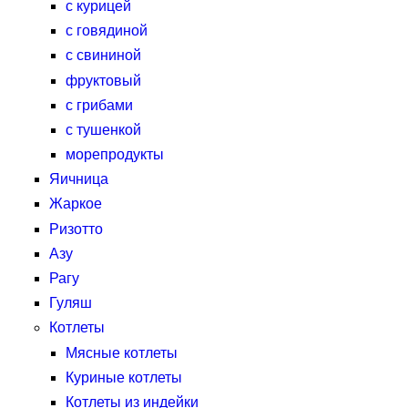
с курицей
с говядиной
с свининой
фруктовый
с грибами
с тушенкой
морепродукты
Яичница
Жаркое
Ризотто
Азу
Рагу
Гуляш
Котлеты
Мясные котлеты
Куриные котлеты
Котлеты из индейки