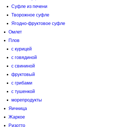
Суфле из печени
Творожное суфле
Ягодно-фруктовое суфле
Омлет
Плов
с курицей
с говядиной
с свининой
фруктовый
с грибами
с тушенкой
морепродукты
Яичница
Жаркое
Ризотто