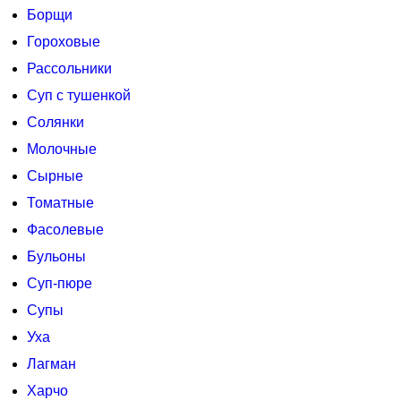
Борщи
Гороховые
Рассольники
Суп с тушенкой
Солянки
Молочные
Сырные
Томатные
Фасолевые
Бульоны
Суп-пюре
Супы
Уха
Лагман
Харчо