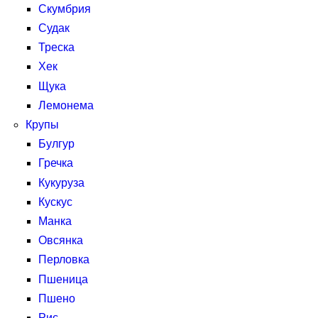
Скумбрия
Судак
Треска
Хек
Щука
Лемонема
Крупы
Булгур
Гречка
Кукуруза
Кускус
Манка
Овсянка
Перловка
Пшеница
Пшено
Рис