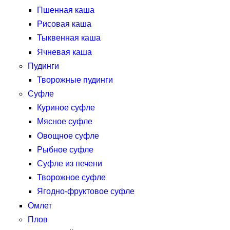
Пшенная каша
Рисовая каша
Тыквенная каша
Ячневая каша
Пудинги
Творожные пудинги
Суфле
Куриное суфле
Мясное суфле
Овощное суфле
Рыбное суфле
Суфле из печени
Творожное суфле
Ягодно-фруктовое суфле
Омлет
Плов