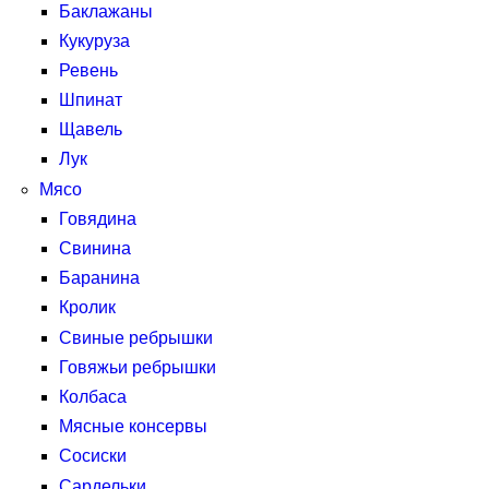
Баклажаны
Кукуруза
Ревень
Шпинат
Щавель
Лук
Мясо
Говядина
Свинина
Баранина
Кролик
Свиные ребрышки
Говяжьи ребрышки
Колбаса
Мясные консервы
Сосиски
Сардельки