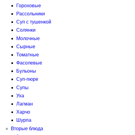
Гороховые
Рассольники
Суп с тушенкой
Солянки
Молочные
Сырные
Томатные
Фасолевые
Бульоны
Суп-пюре
Супы
Уха
Лагман
Харчо
Шурпа
Вторые блюда