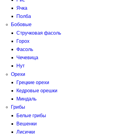
Ячка
Полба
Бобовые
Стручковая фасоль
Горох
Фасоль
Чечевица
Нут
Орехи
Грецкие орехи
Кедровые орешки
Миндаль
Грибы
Белые грибы
Вешенки
Лисички