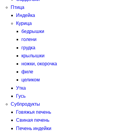
Птица
Индейка
Курица
бедрышки
голени
грудка
крылышки
ножки, окорочка
филе
целиком
Утка
Гусь
Субпродукты
Говяжья печень
Свиная печень
Печень индейки