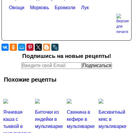
Овощи
Морковь
Брокколи
Лук
Подпишись на новые рецепты!
Похожие рецепты
Ячневая
Биточки из
Свинина в
Бисквитный
каша с
индейки в
кефире в
кекс в
тыквой в
мультиварке
мультиварке
мультиварке