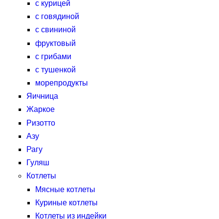
с курицей
с говядиной
с свининой
фруктовый
с грибами
с тушенкой
морепродукты
Яичница
Жаркое
Ризотто
Азу
Рагу
Гуляш
Котлеты
Мясные котлеты
Куриные котлеты
Котлеты из индейки