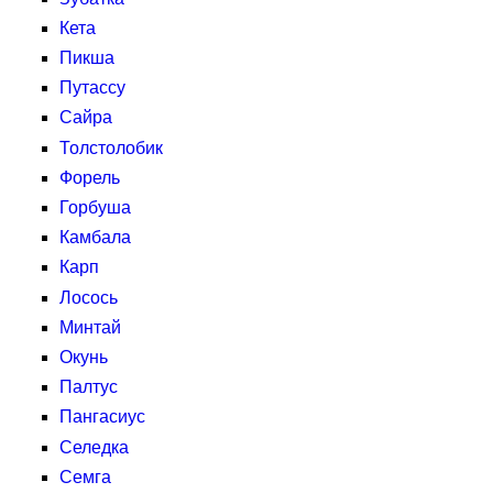
Кета
Пикша
Путассу
Сайра
Толстолобик
Форель
Горбуша
Камбала
Карп
Лосось
Минтай
Окунь
Палтус
Пангасиус
Селедка
Семга