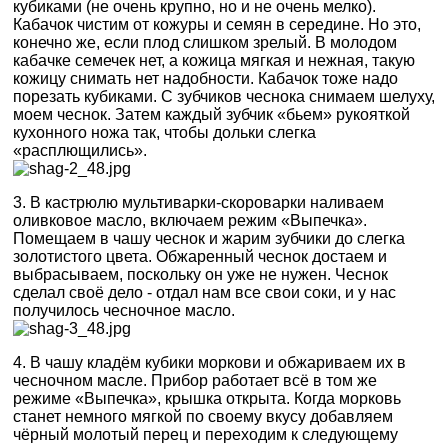
кубиками (не очень крупно, но и не очень мелко).
Кабачок чистим от кожуры и семян в середине. Но это,
конечно же, если плод слишком зрелый. В молодом
кабачке семечек нет, а кожица мягкая и нежная, такую
кожицу снимать нет надобности. Кабачок тоже надо
порезать кубиками. С зубчиков чеснока снимаем шелуху,
моем чеснок. Затем каждый зубчик «бьем» рукояткой
кухонного ножа так, чтобы дольки слегка
«расплющились».
3. В кастрюлю мультиварки-скороварки наливаем
оливковое масло, включаем режим «Выпечка».
Помещаем в чашу чеснок и жарим зубчики до слегка
золотистого цвета. Обжаренный чеснок достаем и
выбрасываем, поскольку он уже не нужен. Чеснок
сделал своё дело - отдал нам все свои соки, и у нас
получилось чесночное масло.
4. В чашу кладём кубики моркови и обжариваем их в
чесночном масле. Прибор работает всё в том же
режиме «Выпечка», крышка открыта. Когда морковь
станет немного мягкой по своему вкусу добавляем
чёрный молотый перец и переходим к следующему