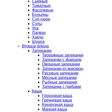
Сырные
Томатные
Фасолевые
Бульоны
Суп-пюре
Супы
Уха
Лагман
Харчо
Шурпа
Вторые блюда
Запеканки
Творожные запеканки
Запеканки с фаршем
Овощные запеканки
Запеканки из макарон
Рисовые запеканки
Мясные запеканки
Рыбные запеканки
Запеканки с грибами
Каши
Гороховая каша
Гречневая каша
Кукурузная каша
Манная каша