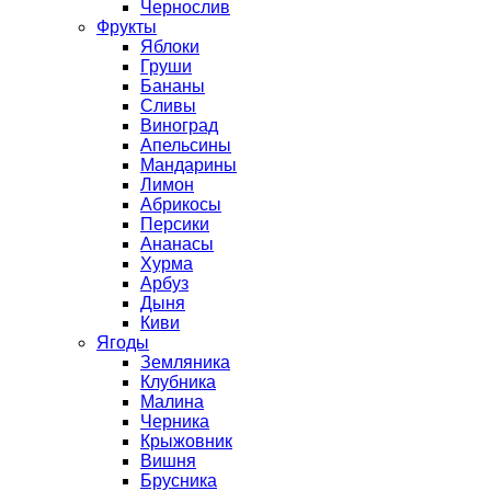
Чернослив
Фрукты
Яблоки
Груши
Бананы
Сливы
Виноград
Апельсины
Мандарины
Лимон
Абрикосы
Персики
Ананасы
Хурма
Арбуз
Дыня
Киви
Ягоды
Земляника
Клубника
Малина
Черника
Крыжовник
Вишня
Брусника