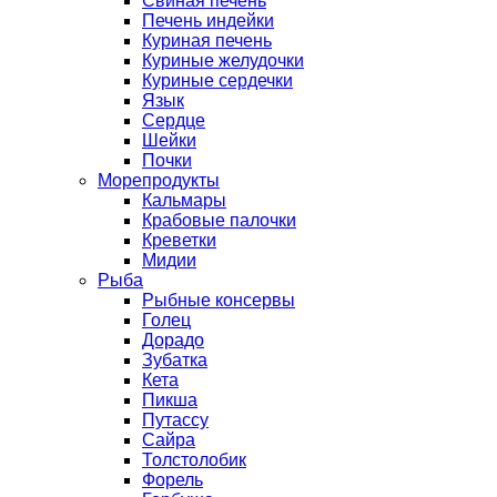
Свиная печень
Печень индейки
Куриная печень
Куриные желудочки
Куриные сердечки
Язык
Сердце
Шейки
Почки
Морепродукты
Кальмары
Крабовые палочки
Креветки
Мидии
Рыба
Рыбные консервы
Голец
Дорадо
Зубатка
Кета
Пикша
Путассу
Сайра
Толстолобик
Форель