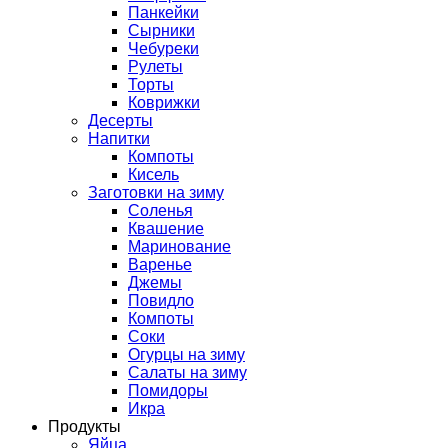
Панкейки
Сырники
Чебуреки
Рулеты
Торты
Коврижки
Десерты
Напитки
Компоты
Кисель
Заготовки на зиму
Соленья
Квашение
Маринование
Варенье
Джемы
Повидло
Компоты
Соки
Огурцы на зиму
Салаты на зиму
Помидоры
Икра
Продукты
Яйца