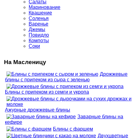
Салаты
Маринование
Квашение
Соленья
Варенье
Джемы
Повидло
Компоты
Соки
На Масленицу
Дрожжевые
блины с припеком из сыра с зеленью
Блины с припеком из семги и укропа
Ажурные дрожжевые блины
Заварные блины на
кефире
Блины с фаршем
Двухцветные