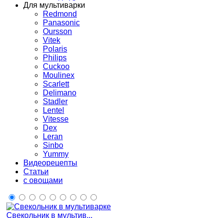
Для мультиварки
Redmond
Panasonic
Oursson
Vitek
Polaris
Philips
Cuckoo
Moulinex
Scarlett
Delimano
Stadler
Lentel
Vitesse
Dex
Leran
Sinbo
Yummy
Видеорецепты
Статьи
с овощами
Свекольник в мультив...