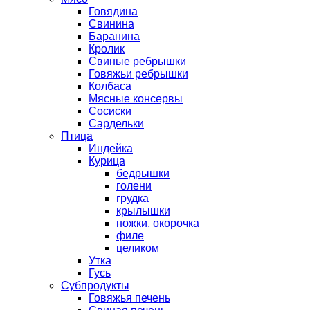
Говядина
Свинина
Баранина
Кролик
Свиные ребрышки
Говяжьи ребрышки
Колбаса
Мясные консервы
Сосиски
Сардельки
Птица
Индейка
Курица
бедрышки
голени
грудка
крылышки
ножки, окорочка
филе
целиком
Утка
Гусь
Субпродукты
Говяжья печень