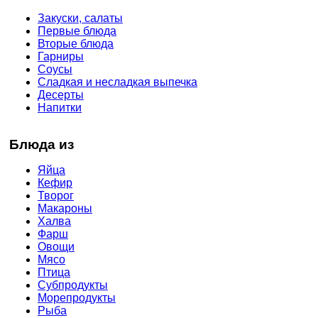
Закуски, салаты
Первые блюда
Вторые блюда
Гарниры
Соусы
Сладкая и несладкая выпечка
Десерты
Напитки
Блюда из
Яйца
Кефир
Творог
Макароны
Халва
Фарш
Овощи
Мясо
Птица
Субпродукты
Морепродукты
Рыба