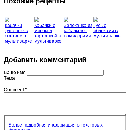
Похожие рецепты
Кабачки
Кабачки с
Запеканка из
Гусь с
тушеные в
мясом и
кабачков с
яблоками в
сметане в
картошкой в
помидорами
мультиварке
мультиварке
мультиварке
Добавить комментарий
Ваше имя
Тема
Comment
*
Более подробная информация о текстовых