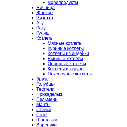
морепродукты
Яичница
Жаркое
Ризотто
Азу
Рагу
Гуляш
Котлеты
Мясные котлеты
Куриные котлеты
Котлеты из индейки
Рыбные котлеты
Овощные котлеты
Котлеты из крупы
Печеночные котлеты
Зразы
Голубцы
Тефтели
Фрикадельки
Пельмени
Манты
Стейки
Соте
Шашлыки
Вареники