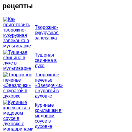
рецепты
Творожно-
кукурузная
запеканка
Тушеная
свинина в
луке
Творожное
печенье
«Звездочки»
с курагой в
духовке
Куриные
крылышки в
медовом
соусе в
духовке