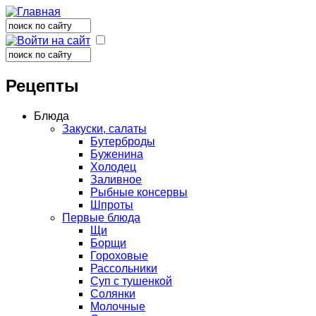
Поиск
Форма поиска
Поиск
Форма поиска
Рецепты
Блюда
Закуски, салаты
Бутерброды
Буженина
Холодец
Заливное
Рыбные консервы
Шпроты
Первые блюда
Щи
Борщи
Гороховые
Рассольники
Суп с тушенкой
Солянки
Молочные