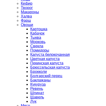
Кефир
Творог
Макароны
Халва
Фарш
Овощи
Картошка
Кабачок
Тыква
Морковь
Свекла
Помидоры
Капуста белокочанная
Цветная капуста
Пекинская капуста
Брюссельская капуста
Брокколи
Болгарский перец
Баклажаны
Кукуруза
Ревень
Шпинат
Щавель
Лук
Мясо