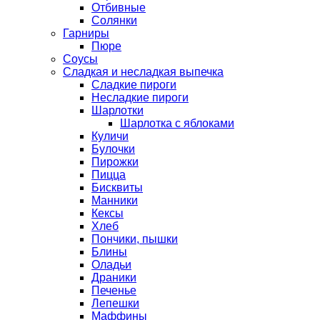
Отбивные
Солянки
Гарниры
Пюре
Соусы
Сладкая и несладкая выпечка
Сладкие пироги
Несладкие пироги
Шарлотки
Шарлотка с яблоками
Куличи
Булочки
Пирожки
Пицца
Бисквиты
Манники
Кексы
Хлеб
Пончики, пышки
Блины
Оладьи
Драники
Печенье
Лепешки
Маффины