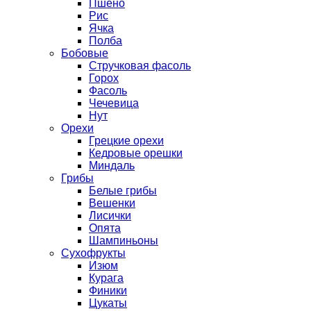
Пшено
Рис
Ячка
Полба
Бобовые
Стручковая фасоль
Горох
Фасоль
Чечевица
Нут
Орехи
Грецкие орехи
Кедровые орешки
Миндаль
Грибы
Белые грибы
Вешенки
Лисички
Опята
Шампиньоны
Сухофрукты
Изюм
Курага
Финики
Цукаты