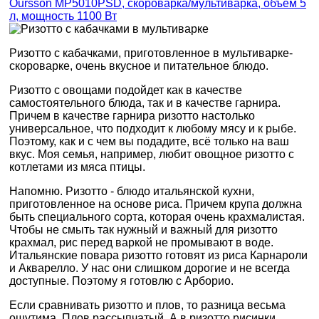
Oursson MP5010PSD, скороварка/мультиварка, объем 5
л, мощность 1100 Вт
Ризотто с кабачками, приготовленное в мультиварке-
скороварке, очень вкусное и питательное блюдо.
Ризотто с овощами подойдет как в качестве
самостоятельного блюда, так и в качестве гарнира.
Причем в качестве гарнира ризотто настолько
универсальное, что подходит к любому мясу и к рыбе.
Поэтому, как и с чем вы подадите, всё только на ваш
вкус. Моя семья, например, любит овощное ризотто с
котлетами из мяса птицы.
Напомню. Ризотто - блюдо итальянской кухни,
приготовленное на основе риса. Причем крупа должна
быть специального сорта, которая очень крахмалистая.
Чтобы не смыть так нужный и важный для ризотто
крахмал, рис перед варкой не промывают в воде.
Итальянские повара ризотто готовят из риса Карнароли
и Акварелло. У нас они слишком дорогие и не всегда
доступные. Поэтому я готовлю с Арборио.
Если сравнивать ризотто и плов, то разница весьма
ощутима. Плов рассыпчатый. А в ризотто рисинки