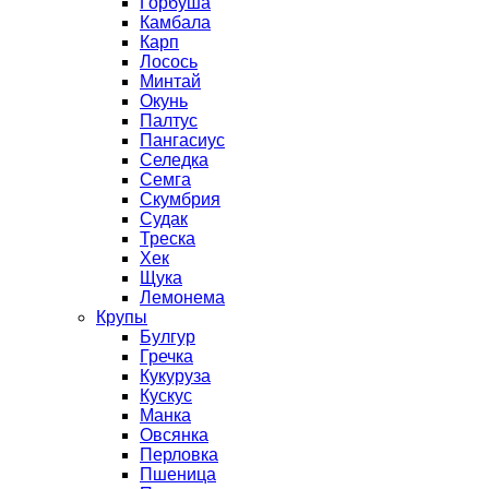
Горбуша
Камбала
Карп
Лосось
Минтай
Окунь
Палтус
Пангасиус
Селедка
Семга
Скумбрия
Судак
Треска
Хек
Щука
Лемонема
Крупы
Булгур
Гречка
Кукуруза
Кускус
Манка
Овсянка
Перловка
Пшеница