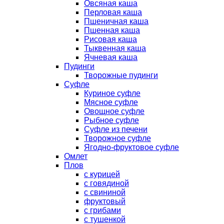
Овсяная каша
Перловая каша
Пшеничная каша
Пшенная каша
Рисовая каша
Тыквенная каша
Ячневая каша
Пудинги
Творожные пудинги
Суфле
Куриное суфле
Мясное суфле
Овощное суфле
Рыбное суфле
Суфле из печени
Творожное суфле
Ягодно-фруктовое суфле
Омлет
Плов
с курицей
с говядиной
с свининой
фруктовый
с грибами
с тушенкой