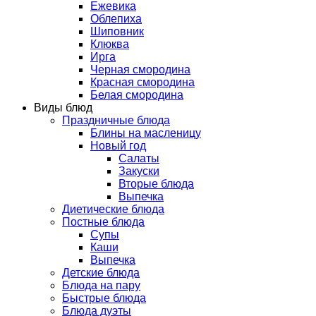
Ежевика
Облепиха
Шиповник
Клюква
Ирга
Черная смородина
Красная смородина
Белая смородина
Виды блюд
Праздничные блюда
Блины на масленицу
Новый год
Салаты
Закуски
Вторые блюда
Выпечка
Диетические блюда
Постные блюда
Супы
Каши
Выпечка
Детские блюда
Блюда на пару
Быстрые блюда
Блюда дуэты