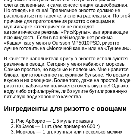
слегка склеенные, и сама консистенция кашеобразная.
Но отнюдь не каша! Правильное ризотто должно не
расплываться по тарелке, а слегка растекаться. По этой
причине для приготовления ризотто с овощами в
мультиварке категорически не подходят
автоматические режимы «Рис/Крупы», выпаривающие
всю жидкость. Если в вашей модели нет режима
«Каша», как у меня в Oursson MP5010PSD, ризотто
лучше готовить на «Молочной каше» или на «Тушении».
В качестве наполнителя к рису в ризотто используются
различные овощи. Сегодня у меня кабачок и морковь.
Самые простые, но вкусные и полезные. Мне нравится
блюдо, приготовленное на курином бульоне. Но весьма
вкусно и на овощном. Более того, даже на простой воде
ризотто с кабачками получается очень вкусное! Однако,
воду либо отфильтруйте, либо купите бутилированную
питьевую воду хорошего качества.
Ингредиенты для ризотто с овощами
Рис Арборио — 1,5 мультистакана
Кабачок — 1 шт. (вес примерно 600 г)
Морковь — 1 шт. крупная или несколько мелких