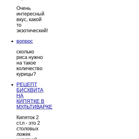
Очень
интересный
вкус, какой
то
экзотический!
вопрос
сколько
риса нужно
на такое
количество
курицы?
РЕЦЕПТ
БИСКВИТА
НА
КИПЯТКЕ В
МУЛЬТИВАРКЕ
Кипяток 2
ст.л - это 2
столовых
ложек