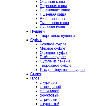
Овсяная каша
Перловая каша
Пшеничная каша
Пшенная каша
Рисовая каша
Тыквенная каша
Ячневая каша
Пудинги
Творожные пудинги
Суфле
Куриное суфле
Мясное суфле
Овощное суфле
Рыбное суфле
Суфле из печени
Творожное суфле
Ягодно-фруктовое суфле
Омлет
Плов
с курицей
с говядиной
с свининой
фруктовый
с грибами
с тушенкой