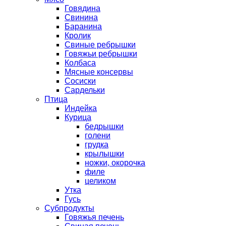
Говядина
Свинина
Баранина
Кролик
Свиные ребрышки
Говяжьи ребрышки
Колбаса
Мясные консервы
Сосиски
Сардельки
Птица
Индейка
Курица
бедрышки
голени
грудка
крылышки
ножки, окорочка
филе
целиком
Утка
Гусь
Субпродукты
Говяжья печень