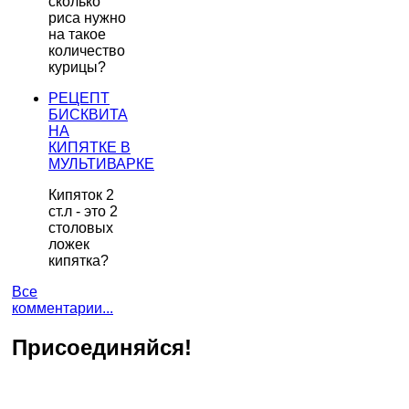
сколько
риса нужно
на такое
количество
курицы?
РЕЦЕПТ
БИСКВИТА
НА
КИПЯТКЕ В
МУЛЬТИВАРКЕ
Кипяток 2
ст.л - это 2
столовых
ложек
кипятка?
Все
комментарии...
Присоединяйся!