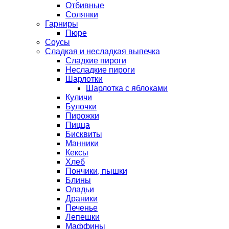
Отбивные
Солянки
Гарниры
Пюре
Соусы
Сладкая и несладкая выпечка
Сладкие пироги
Несладкие пироги
Шарлотки
Шарлотка с яблоками
Куличи
Булочки
Пирожки
Пицца
Бисквиты
Манники
Кексы
Хлеб
Пончики, пышки
Блины
Оладьи
Драники
Печенье
Лепешки
Маффины