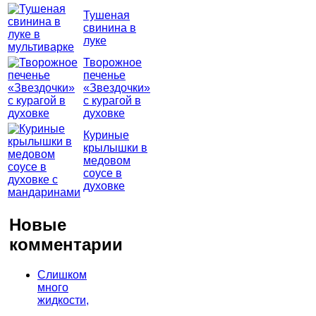
Тушеная
свинина в
луке
Творожное
печенье
«Звездочки»
с курагой в
духовке
Куриные
крылышки в
медовом
соусе в
духовке
Новые
комментарии
Слишком
много
жидкости,