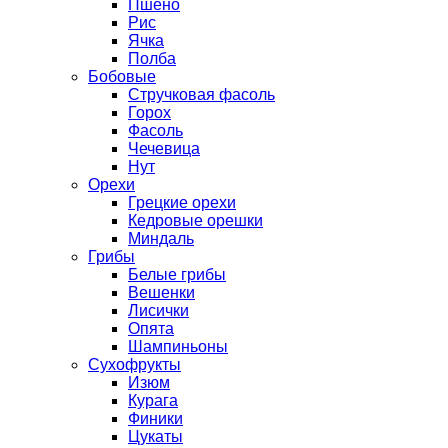
Пшено
Рис
Ячка
Полба
Бобовые
Стручковая фасоль
Горох
Фасоль
Чечевица
Нут
Орехи
Грецкие орехи
Кедровые орешки
Миндаль
Грибы
Белые грибы
Вешенки
Лисички
Опята
Шампиньоны
Сухофрукты
Изюм
Курага
Финики
Цукаты