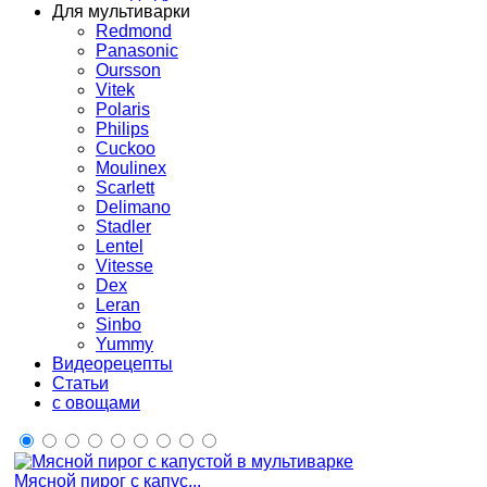
Для мультиварки
Redmond
Panasonic
Oursson
Vitek
Polaris
Philips
Cuckoo
Moulinex
Scarlett
Delimano
Stadler
Lentel
Vitesse
Dex
Leran
Sinbo
Yummy
Видеорецепты
Статьи
с овощами
Мясной пирог с капус...