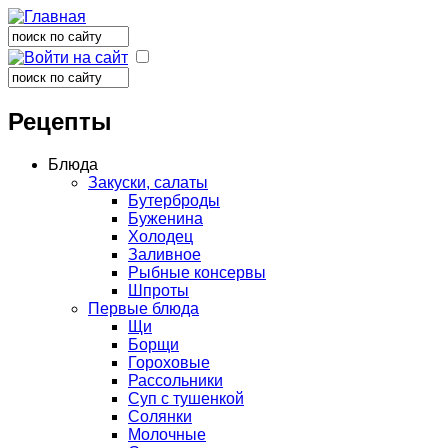
Поиск
Форма поиска
Поиск
Форма поиска
Рецепты
Блюда
Закуски, салаты
Бутерброды
Буженина
Холодец
Заливное
Рыбные консервы
Шпроты
Первые блюда
Щи
Борщи
Гороховые
Рассольники
Суп с тушенкой
Солянки
Молочные