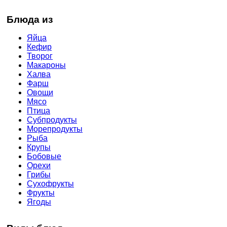
Блюда из
Яйца
Кефир
Творог
Макароны
Халва
Фарш
Овощи
Мясо
Птица
Субпродукты
Морепродукты
Рыба
Крупы
Бобовые
Орехи
Грибы
Сухофрукты
Фрукты
Ягоды