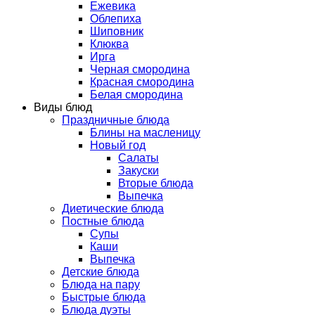
Ежевика
Облепиха
Шиповник
Клюква
Ирга
Черная смородина
Красная смородина
Белая смородина
Виды блюд
Праздничные блюда
Блины на масленицу
Новый год
Салаты
Закуски
Вторые блюда
Выпечка
Диетические блюда
Постные блюда
Супы
Каши
Выпечка
Детские блюда
Блюда на пару
Быстрые блюда
Блюда дуэты