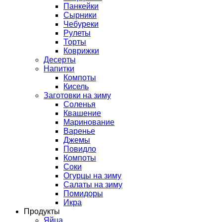
Панкейки
Сырники
Чебуреки
Рулеты
Торты
Коврижки
Десерты
Напитки
Компоты
Кисель
Заготовки на зиму
Соленья
Квашение
Маринование
Варенье
Джемы
Повидло
Компоты
Соки
Огурцы на зиму
Салаты на зиму
Помидоры
Икра
Продукты
Яйца