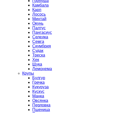
Горбуша
Камбала
Карп
Лосось
Минтай
Окунь
Палтус
Пангасиус
Селедка
Семга
Скумбрия
Судак
Треска
Хек
Щука
Лемонема
Крупы
Булгур
Гречка
Кукуруза
Кускус
Манка
Овсянка
Перловка
Пшеница