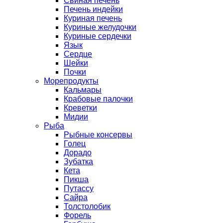
Свиная печень
Печень индейки
Куриная печень
Куриные желудочки
Куриные сердечки
Язык
Сердце
Шейки
Почки
Морепродукты
Кальмары
Крабовые палочки
Креветки
Мидии
Рыба
Рыбные консервы
Голец
Дорадо
Зубатка
Кета
Пикша
Путассу
Сайра
Толстолобик
Форель