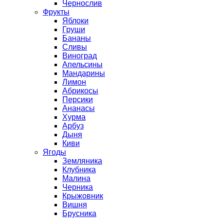
Чернослив
Фрукты
Яблоки
Груши
Бананы
Сливы
Виноград
Апельсины
Мандарины
Лимон
Абрикосы
Персики
Ананасы
Хурма
Арбуз
Дыня
Киви
Ягоды
Земляника
Клубника
Малина
Черника
Крыжовник
Вишня
Брусника