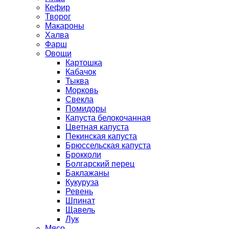
Кефир
Творог
Макароны
Халва
Фарш
Овощи
Картошка
Кабачок
Тыква
Морковь
Свекла
Помидоры
Капуста белокочанная
Цветная капуста
Пекинская капуста
Брюссельская капуста
Брокколи
Болгарский перец
Баклажаны
Кукуруза
Ревень
Шпинат
Щавель
Лук
Мясо