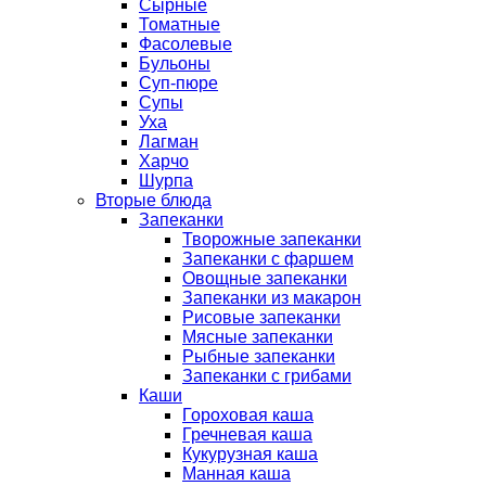
Сырные
Томатные
Фасолевые
Бульоны
Суп-пюре
Супы
Уха
Лагман
Харчо
Шурпа
Вторые блюда
Запеканки
Творожные запеканки
Запеканки с фаршем
Овощные запеканки
Запеканки из макарон
Рисовые запеканки
Мясные запеканки
Рыбные запеканки
Запеканки с грибами
Каши
Гороховая каша
Гречневая каша
Кукурузная каша
Манная каша