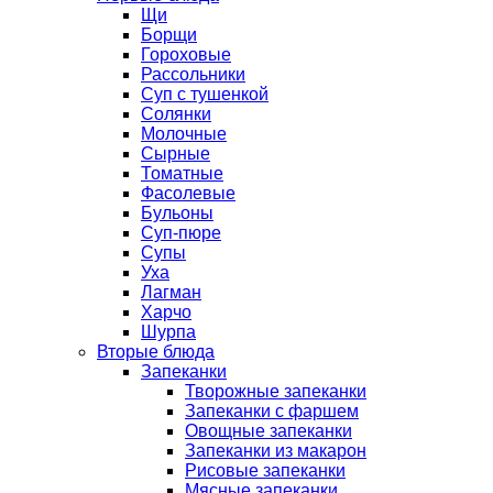
Щи
Борщи
Гороховые
Рассольники
Суп с тушенкой
Солянки
Молочные
Сырные
Томатные
Фасолевые
Бульоны
Суп-пюре
Супы
Уха
Лагман
Харчо
Шурпа
Вторые блюда
Запеканки
Творожные запеканки
Запеканки с фаршем
Овощные запеканки
Запеканки из макарон
Рисовые запеканки
Мясные запеканки