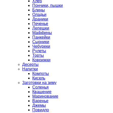
Хлеб
Пончики, пышки
Блины
Оладьи
Драники
Печенье
Лепешки
Маффины
Панкейки
Сырники
Чебуреки
Рулеты
Торты
Коврижки
Десерты
Напитки
Компоты
Кисель
Заготовки на зиму
Соленья
Квашение
Маринование
Варенье
Джемы
Повидло