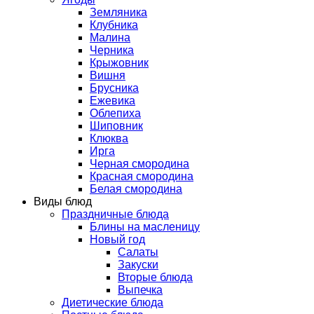
Земляника
Клубника
Малина
Черника
Крыжовник
Вишня
Брусника
Ежевика
Облепиха
Шиповник
Клюква
Ирга
Черная смородина
Красная смородина
Белая смородина
Виды блюд
Праздничные блюда
Блины на масленицу
Новый год
Салаты
Закуски
Вторые блюда
Выпечка
Диетические блюда