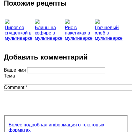
Похожие рецепты
Пирог со
Блины на
Рис в
Гречневый
сгущенкой в
кефире в
пакетиках в
хлеб в
мультиварке
мультиварке
мультиварке
мультиварке
Добавить комментарий
Ваше имя
Тема
Comment
*
Более подробная информация о текстовых
форматах