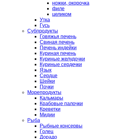
ножки, окорочка
филе
целиком
Утка
Гусь
Субпродукты
Говяжья печень
Свиная печень
Печень индейки
Куриная печень
Куриные желудочки
Куриные сердечки
Язык
Сердце
Шейки
Почки
Морепродукты
Кальмары
Крабовые палочки
Креветки
Мидии
Рыба
Рыбные консервы
Голец
Дорадо