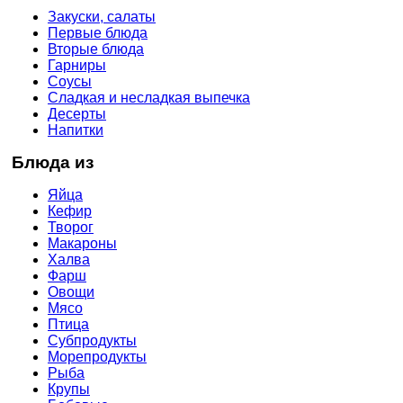
Закуски, салаты
Первые блюда
Вторые блюда
Гарниры
Соусы
Сладкая и несладкая выпечка
Десерты
Напитки
Блюда из
Яйца
Кефир
Творог
Макароны
Халва
Фарш
Овощи
Мясо
Птица
Субпродукты
Морепродукты
Рыба
Крупы