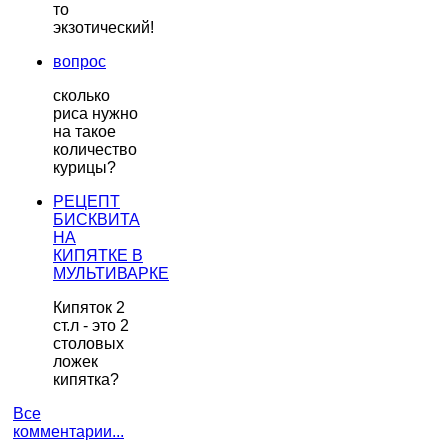
то
экзотический!
вопрос
сколько
риса нужно
на такое
количество
курицы?
РЕЦЕПТ
БИСКВИТА
НА
КИПЯТКЕ В
МУЛЬТИВАРКЕ
Кипяток 2
ст.л - это 2
столовых
ложек
кипятка?
Все
комментарии...