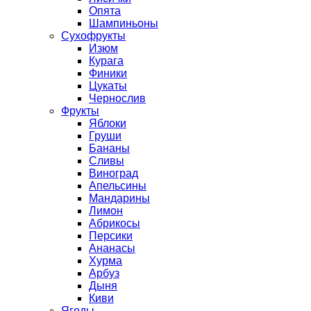
Опята
Шампиньоны
Сухофрукты
Изюм
Курага
Финики
Цукаты
Чернослив
Фрукты
Яблоки
Груши
Бананы
Сливы
Виноград
Апельсины
Мандарины
Лимон
Абрикосы
Персики
Ананасы
Хурма
Арбуз
Дыня
Киви
Ягоды