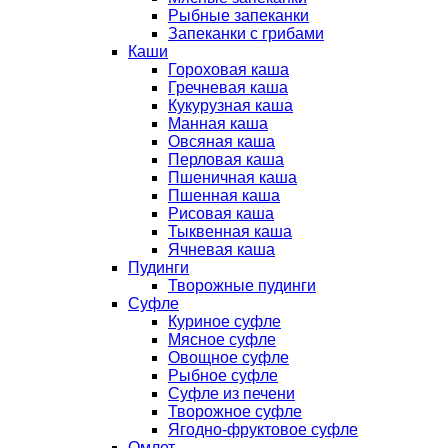
Рыбные запеканки
Запеканки с грибами
Каши
Гороховая каша
Гречневая каша
Кукурузная каша
Манная каша
Овсяная каша
Перловая каша
Пшеничная каша
Пшенная каша
Рисовая каша
Тыквенная каша
Ячневая каша
Пудинги
Творожные пудинги
Суфле
Куриное суфле
Мясное суфле
Овощное суфле
Рыбное суфле
Суфле из печени
Творожное суфле
Ягодно-фруктовое суфле
Омлет