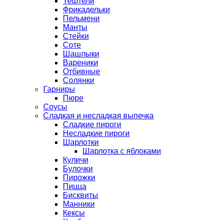
Тефтели
Фрикадельки
Пельмени
Манты
Стейки
Соте
Шашлыки
Вареники
Отбивные
Солянки
Гарниры
Пюре
Соусы
Сладкая и несладкая выпечка
Сладкие пироги
Несладкие пироги
Шарлотки
Шарлотка с яблоками
Куличи
Булочки
Пирожки
Пицца
Бисквиты
Манники
Кексы