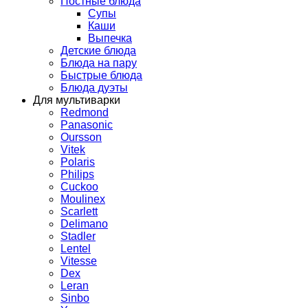
Постные блюда
Супы
Каши
Выпечка
Детские блюда
Блюда на пару
Быстрые блюда
Блюда дуэты
Для мультиварки
Redmond
Panasonic
Oursson
Vitek
Polaris
Philips
Cuckoo
Moulinex
Scarlett
Delimano
Stadler
Lentel
Vitesse
Dex
Leran
Sinbo