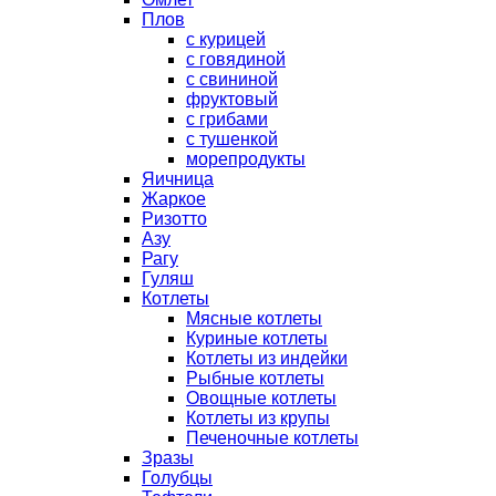
Плов
с курицей
с говядиной
с свининой
фруктовый
с грибами
с тушенкой
морепродукты
Яичница
Жаркое
Ризотто
Азу
Рагу
Гуляш
Котлеты
Мясные котлеты
Куриные котлеты
Котлеты из индейки
Рыбные котлеты
Овощные котлеты
Котлеты из крупы
Печеночные котлеты
Зразы
Голубцы