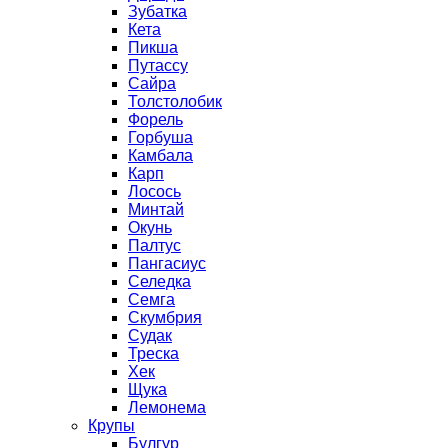
Зубатка
Кета
Пикша
Путассу
Сайра
Толстолобик
Форель
Горбуша
Камбала
Карп
Лосось
Минтай
Окунь
Палтус
Пангасиус
Селедка
Семга
Скумбрия
Судак
Треска
Хек
Щука
Лемонема
Крупы
Булгур