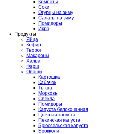
Компоты
Соки
Огурцы на зиму
Салаты на зиму
Помидоры
Икра
Продукты
Яйца
Кефир
Творог
Макароны
Халва
Фарш
Овощи
Картошка
Кабачок
Тыква
Морковь
Свекла
Помидоры
Капуста белокочанная
Цветная капуста
Пекинская капуста
Брюссельская капуста
Брокколи