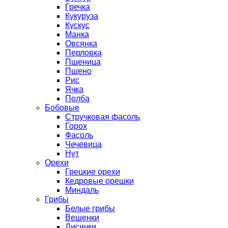
Гречка
Кукуруза
Кускус
Манка
Овсянка
Перловка
Пшеница
Пшено
Рис
Ячка
Полба
Бобовые
Стручковая фасоль
Горох
Фасоль
Чечевица
Нут
Орехи
Грецкие орехи
Кедровые орешки
Миндаль
Грибы
Белые грибы
Вешенки
Лисички