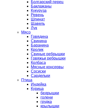
Болгарский перец
Баклажаны
Кукуруза
Ревень
Шпинат
Щавель
Лук
Мясо
Говядина
Свинина
Баранина
Кролик
Свиные ребрышки
Говяжьи ребрышки
Колбаса
Мясные консервы
Сосиски
Сардельки
Птица
Индейка
Курица
бедрышки
голени
грудка
крылышки