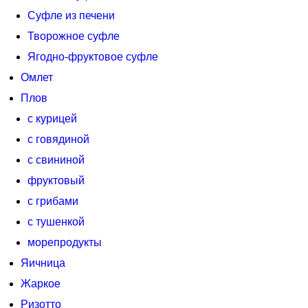
Суфле из печени
Творожное суфле
Ягодно-фруктовое суфле
Омлет
Плов
с курицей
с говядиной
с свининой
фруктовый
с грибами
с тушенкой
морепродукты
Яичница
Жаркое
Ризотто