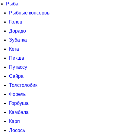
Рыба
Рыбные консервы
Голец
Дорадо
Зубатка
Кета
Пикша
Путассу
Сайра
Толстолобик
Форель
Горбуша
Камбала
Карп
Лосось