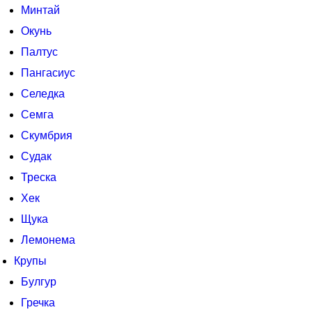
Минтай
Окунь
Палтус
Пангасиус
Селедка
Семга
Скумбрия
Судак
Треска
Хек
Щука
Лемонема
Крупы
Булгур
Гречка