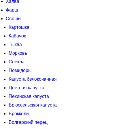
Халва
Фарш
Овощи
Картошка
Кабачок
Тыква
Морковь
Свекла
Помидоры
Капуста белокочанная
Цветная капуста
Пекинская капуста
Брюссельская капуста
Брокколи
Болгарский перец