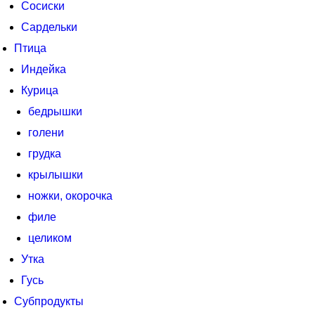
Сосиски
Сардельки
Птица
Индейка
Курица
бедрышки
голени
грудка
крылышки
ножки, окорочка
филе
целиком
Утка
Гусь
Субпродукты