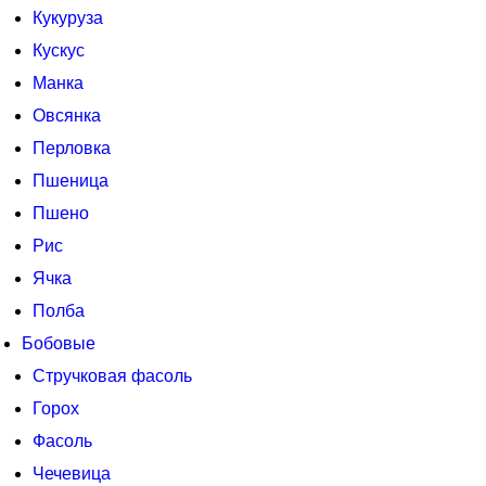
Кукуруза
Кускус
Манка
Овсянка
Перловка
Пшеница
Пшено
Рис
Ячка
Полба
Бобовые
Стручковая фасоль
Горох
Фасоль
Чечевица