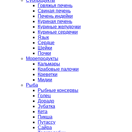
Субпродукты
Говяжья печень
Свиная печень
Печень индейки
Куриная печень
Куриные желудочки
Куриные сердечки
Язык
Сердце
Шейки
Почки
Морепродукты
Кальмары
Крабовые палочки
Креветки
Мидии
Рыба
Рыбные консервы
Голец
Дорадо
Зубатка
Кета
Пикша
Путассу
Сайра