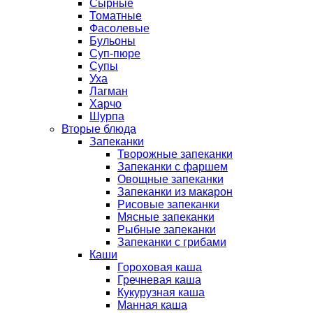
Сырные
Томатные
Фасолевые
Бульоны
Суп-пюре
Супы
Уха
Лагман
Харчо
Шурпа
Вторые блюда
Запеканки
Творожные запеканки
Запеканки с фаршем
Овощные запеканки
Запеканки из макарон
Рисовые запеканки
Мясные запеканки
Рыбные запеканки
Запеканки с грибами
Каши
Гороховая каша
Гречневая каша
Кукурузная каша
Манная каша