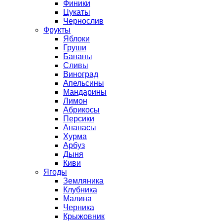
Финики
Цукаты
Чернослив
Фрукты
Яблоки
Груши
Бананы
Сливы
Виноград
Апельсины
Мандарины
Лимон
Абрикосы
Персики
Ананасы
Хурма
Арбуз
Дыня
Киви
Ягоды
Земляника
Клубника
Малина
Черника
Крыжовник