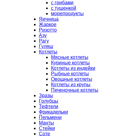
с грибами
с тушенкой
морепродукты
Яичница
Жаркое
Ризотто
Азу
Рагу
Гуляш
Котлеты
Мясные котлеты
Куриные котлеты
Котлеты из индейки
Рыбные котлеты
Овощные котлеты
Котлеты из крупы
Печеночные котлеты
Зразы
Голубцы
Тефтели
Фрикадельки
Пельмени
Манты
Стейки
Соте