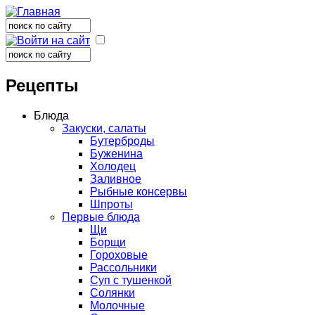
Поиск
Форма поиска
Поиск
Форма поиска
Рецепты
Блюда
Закуски, салаты
Бутерброды
Буженина
Холодец
Заливное
Рыбные консервы
Шпроты
Первые блюда
Щи
Борщи
Гороховые
Рассольники
Суп с тушенкой
Солянки
Молочные