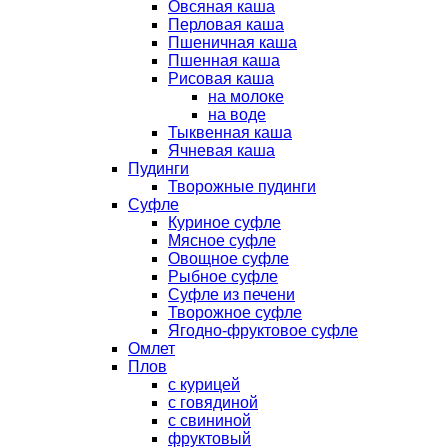
Овсяная каша
Перловая каша
Пшеничная каша
Пшенная каша
Рисовая каша
на молоке
на воде
Тыквенная каша
Ячневая каша
Пудинги
Творожные пудинги
Суфле
Куриное суфле
Мясное суфле
Овощное суфле
Рыбное суфле
Суфле из печени
Творожное суфле
Ягодно-фруктовое суфле
Омлет
Плов
с курицей
с говядиной
с свининой
фруктовый