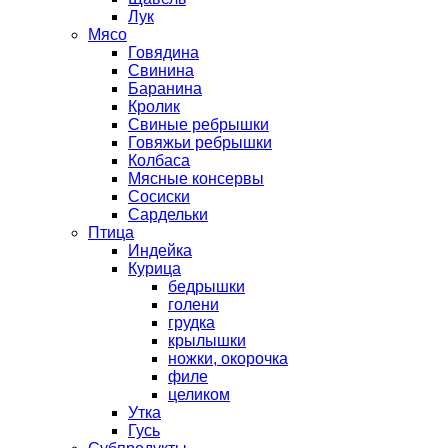
Лук
Мясо
Говядина
Свинина
Баранина
Кролик
Свиные ребрышки
Говяжьи ребрышки
Колбаса
Мясные консервы
Сосиски
Сардельки
Птица
Индейка
Курица
бедрышки
голени
грудка
крылышки
ножки, окорочка
филе
целиком
Утка
Гусь