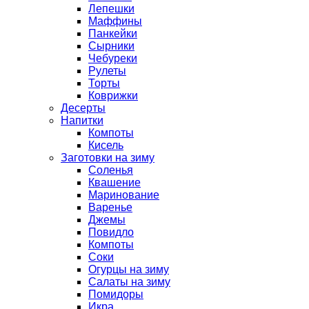
Лепешки
Маффины
Панкейки
Сырники
Чебуреки
Рулеты
Торты
Коврижки
Десерты
Напитки
Компоты
Кисель
Заготовки на зиму
Соленья
Квашение
Маринование
Варенье
Джемы
Повидло
Компоты
Соки
Огурцы на зиму
Салаты на зиму
Помидоры
Икра