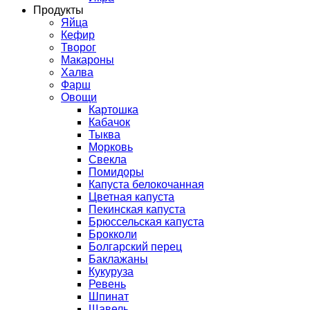
Продукты
Яйца
Кефир
Творог
Макароны
Халва
Фарш
Овощи
Картошка
Кабачок
Тыква
Морковь
Свекла
Помидоры
Капуста белокочанная
Цветная капуста
Пекинская капуста
Брюссельская капуста
Брокколи
Болгарский перец
Баклажаны
Кукуруза
Ревень
Шпинат
Щавель