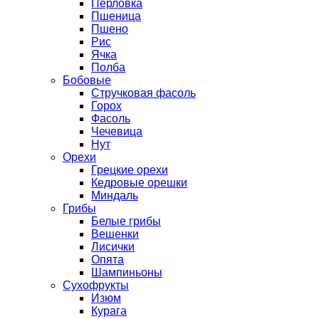
Перловка
Пшеница
Пшено
Рис
Ячка
Полба
Бобовые
Стручковая фасоль
Горох
Фасоль
Чечевица
Нут
Орехи
Грецкие орехи
Кедровые орешки
Миндаль
Грибы
Белые грибы
Вешенки
Лисички
Опята
Шампиньоны
Сухофрукты
Изюм
Курага