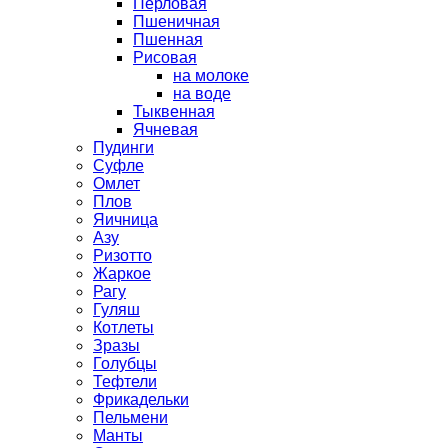
Перловая
Пшеничная
Пшенная
Рисовая
на молоке
на воде
Тыквенная
Ячневая
Пудинги
Суфле
Омлет
Плов
Яичница
Азу
Ризотто
Жаркое
Рагу
Гуляш
Котлеты
Зразы
Голубцы
Тефтели
Фрикадельки
Пельмени
Манты