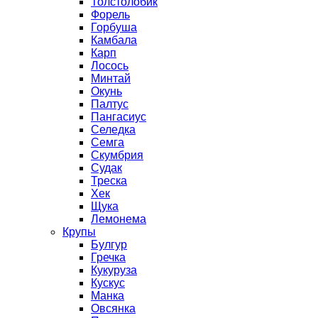
Толстолобик
Форель
Горбуша
Камбала
Карп
Лосось
Минтай
Окунь
Палтус
Пангасиус
Селедка
Семга
Скумбрия
Судак
Треска
Хек
Щука
Лемонема
Крупы
Булгур
Гречка
Кукуруза
Кускус
Манка
Овсянка