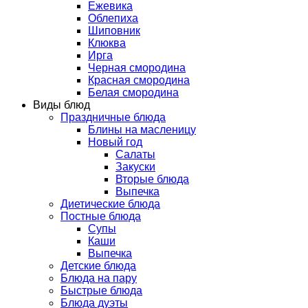
Ежевика
Облепиха
Шиповник
Клюква
Ирга
Черная смородина
Красная смородина
Белая смородина
Виды блюд
Праздничные блюда
Блины на масленицу
Новый год
Салаты
Закуски
Вторые блюда
Выпечка
Диетические блюда
Постные блюда
Супы
Каши
Выпечка
Детские блюда
Блюда на пару
Быстрые блюда
Блюда дуэты