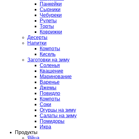
Панкейки
Сырники
Чебуреки
Рулеты
Торты
Коврижки
Десерты
Напитки
Компоты
Кисель
Заготовки на зиму
Соленья
Квашение
Маринование
Варенье
Джемы
Повидло
Компоты
Соки
Огурцы на зиму
Салаты на зиму
Помидоры
Икра
Продукты
Яйца