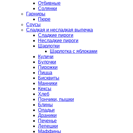
Отбивные
Солянки
Гарниры
Пюре
Соусы
Сладкая и несладкая выпечка
Сладкие пироги
Несладкие пироги
Шарлотки
Шарлотка с яблоками
Куличи
Булочки
Пирожки
Пицца
Бисквиты
Манники
Кексы
Хлеб
Пончики, пышки
Блины
Оладьи
Драники
Печенье
Лепешки
Маффины