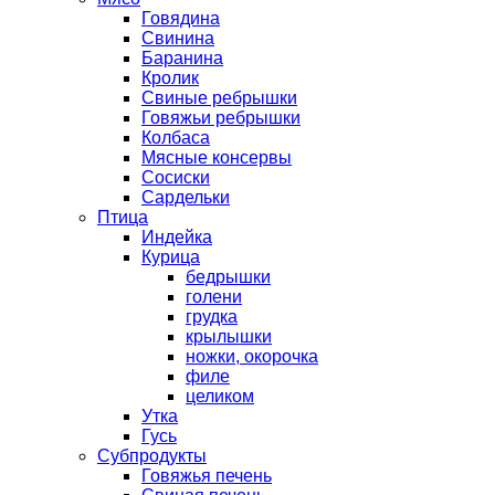
Говядина
Свинина
Баранина
Кролик
Свиные ребрышки
Говяжьи ребрышки
Колбаса
Мясные консервы
Сосиски
Сардельки
Птица
Индейка
Курица
бедрышки
голени
грудка
крылышки
ножки, окорочка
филе
целиком
Утка
Гусь
Субпродукты
Говяжья печень