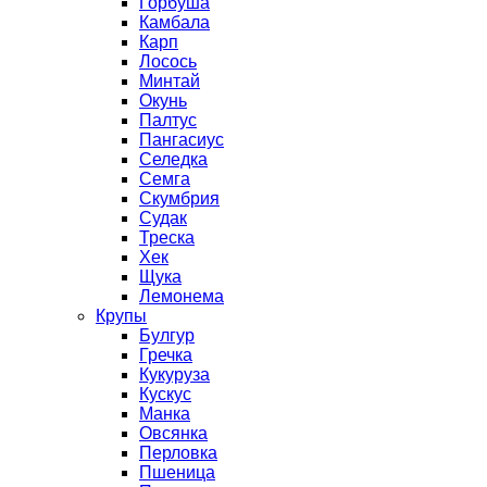
Горбуша
Камбала
Карп
Лосось
Минтай
Окунь
Палтус
Пангасиус
Селедка
Семга
Скумбрия
Судак
Треска
Хек
Щука
Лемонема
Крупы
Булгур
Гречка
Кукуруза
Кускус
Манка
Овсянка
Перловка
Пшеница