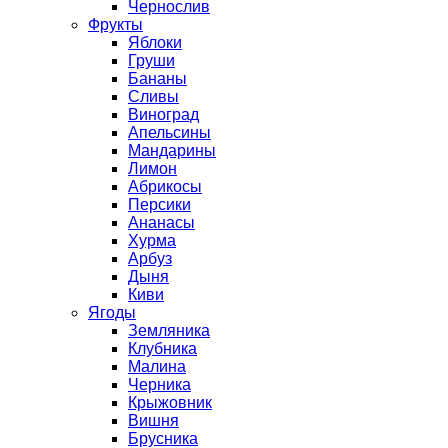
Чернослив
Фрукты
Яблоки
Груши
Бананы
Сливы
Виноград
Апельсины
Мандарины
Лимон
Абрикосы
Персики
Ананасы
Хурма
Арбуз
Дыня
Киви
Ягоды
Земляника
Клубника
Малина
Черника
Крыжовник
Вишня
Брусника