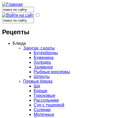
Поиск
Форма поиска
Поиск
Форма поиска
Рецепты
Блюда
Закуски, салаты
Бутерброды
Буженина
Холодец
Заливное
Рыбные консервы
Шпроты
Первые блюда
Щи
Борщи
Гороховые
Рассольники
Суп с тушенкой
Солянки
Молочные