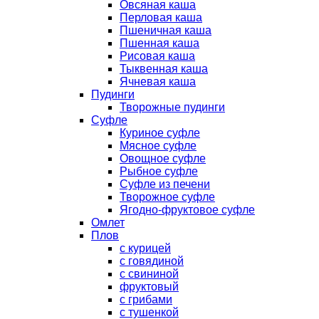
Овсяная каша
Перловая каша
Пшеничная каша
Пшенная каша
Рисовая каша
Тыквенная каша
Ячневая каша
Пудинги
Творожные пудинги
Суфле
Куриное суфле
Мясное суфле
Овощное суфле
Рыбное суфле
Суфле из печени
Творожное суфле
Ягодно-фруктовое суфле
Омлет
Плов
с курицей
с говядиной
с свининой
фруктовый
с грибами
с тушенкой