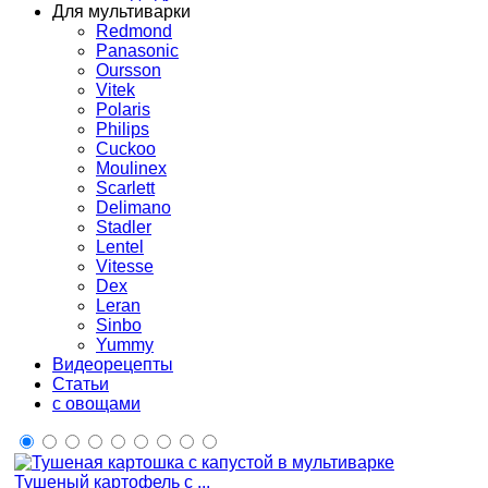
Для мультиварки
Redmond
Panasonic
Oursson
Vitek
Polaris
Philips
Cuckoo
Moulinex
Scarlett
Delimano
Stadler
Lentel
Vitesse
Dex
Leran
Sinbo
Yummy
Видеорецепты
Статьи
с овощами
Тушеный картофель с ...