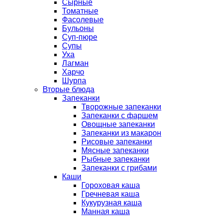
Сырные
Томатные
Фасолевые
Бульоны
Суп-пюре
Супы
Уха
Лагман
Харчо
Шурпа
Вторые блюда
Запеканки
Творожные запеканки
Запеканки с фаршем
Овощные запеканки
Запеканки из макарон
Рисовые запеканки
Мясные запеканки
Рыбные запеканки
Запеканки с грибами
Каши
Гороховая каша
Гречневая каша
Кукурузная каша
Манная каша