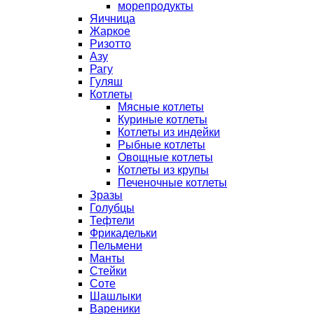
морепродукты
Яичница
Жаркое
Ризотто
Азу
Рагу
Гуляш
Котлеты
Мясные котлеты
Куриные котлеты
Котлеты из индейки
Рыбные котлеты
Овощные котлеты
Котлеты из крупы
Печеночные котлеты
Зразы
Голубцы
Тефтели
Фрикадельки
Пельмени
Манты
Стейки
Соте
Шашлыки
Вареники