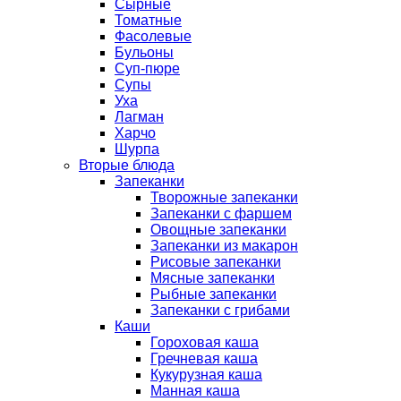
Сырные
Томатные
Фасолевые
Бульоны
Суп-пюре
Супы
Уха
Лагман
Харчо
Шурпа
Вторые блюда
Запеканки
Творожные запеканки
Запеканки с фаршем
Овощные запеканки
Запеканки из макарон
Рисовые запеканки
Мясные запеканки
Рыбные запеканки
Запеканки с грибами
Каши
Гороховая каша
Гречневая каша
Кукурузная каша
Манная каша