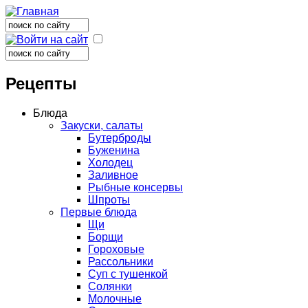
Поиск
Форма поиска
Поиск
Форма поиска
Рецепты
Блюда
Закуски, салаты
Бутерброды
Буженина
Холодец
Заливное
Рыбные консервы
Шпроты
Первые блюда
Щи
Борщи
Гороховые
Рассольники
Суп с тушенкой
Солянки
Молочные