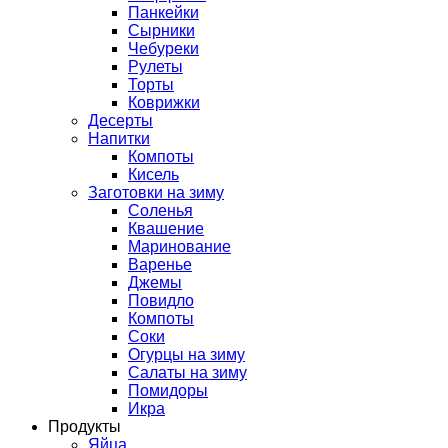
Панкейки
Сырники
Чебуреки
Рулеты
Торты
Коврижки
Десерты
Напитки
Компоты
Кисель
Заготовки на зиму
Соленья
Квашение
Маринование
Варенье
Джемы
Повидло
Компоты
Соки
Огурцы на зиму
Салаты на зиму
Помидоры
Икра
Продукты
Яйца