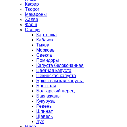
Кефир
Творог
Макароны
Халва
Фарш
Овощи
Картошка
Кабачок
Тыква
Морковь
Свекла
Помидоры
Капуста белокочанная
Цветная капуста
Пекинская капуста
Брюссельская капуста
Брокколи
Болгарский перец
Баклажаны
Кукуруза
Ревень
Шпинат
Щавель
Лук
Мясо