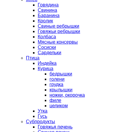
Говядина
Свинина
Баранина
Кролик
Свиные ребрышки
Говяжьи ребрышки
Колбаса
Мясные консервы
Сосиски
Сардельки
Птица
Индейка
Курица
бедрышки
голени
грудка
крылышки
ножки, окорочка
филе
целиком
Утка
Гусь
Субпродукты
Говяжья печень