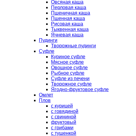
Овсяная каша
Перловая каша
Пшеничная каша
Пшенная каша
Рисовая каша
Тыквенная каша
Ячневая каша
Пудинги
Творожные пудинги
Суфле
Куриное суфле
Мясное суфле
Овощное суфле
Рыбное суфле
Суфле из печени
Творожное суфле
Ягодно-фруктовое суфле
Омлет
Плов
с курицей
с говядиной
с свининой
фруктовый
с грибами
с тушенкой