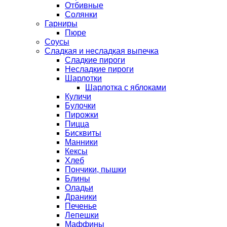
Отбивные
Солянки
Гарниры
Пюре
Соусы
Сладкая и несладкая выпечка
Сладкие пироги
Несладкие пироги
Шарлотки
Шарлотка с яблоками
Куличи
Булочки
Пирожки
Пицца
Бисквиты
Манники
Кексы
Хлеб
Пончики, пышки
Блины
Оладьи
Драники
Печенье
Лепешки
Маффины