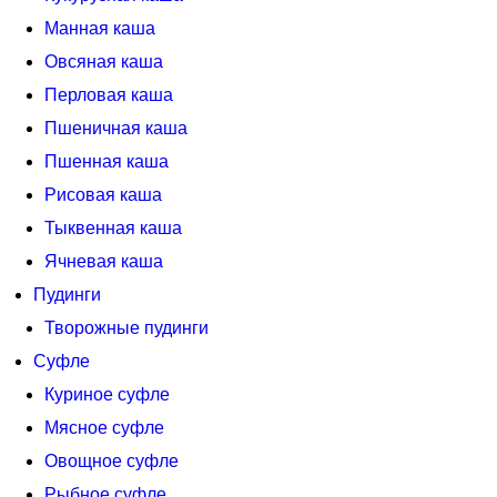
Манная каша
Овсяная каша
Перловая каша
Пшеничная каша
Пшенная каша
Рисовая каша
Тыквенная каша
Ячневая каша
Пудинги
Творожные пудинги
Суфле
Куриное суфле
Мясное суфле
Овощное суфле
Рыбное суфле