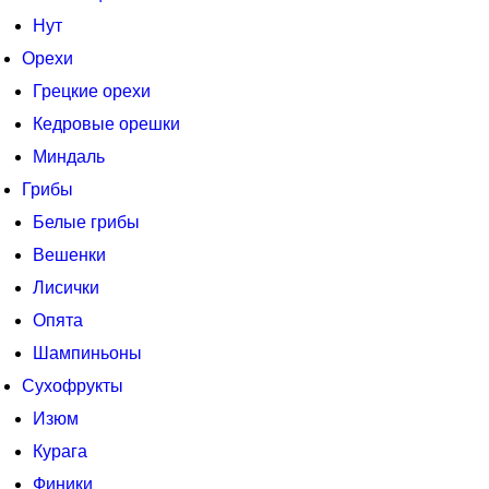
Нут
Орехи
Грецкие орехи
Кедровые орешки
Миндаль
Грибы
Белые грибы
Вешенки
Лисички
Опята
Шампиньоны
Сухофрукты
Изюм
Курага
Финики