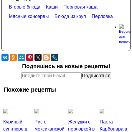
Вторые блюда
Каши
Перловая каша
Мясные консервы
Блюда из круп
Перловка
Подпишись на новые рецепты!
Похожие рецепты
Куриный
Рис с
Желудки с
Паста
суп-пюре в
мексиканской
перловкой в
Карбонара в