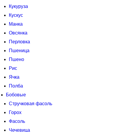
Кукуруза
Кускус
Манка
Овсянка
Перловка
Пшеница
Пшено
Рис
Ячка
Полба
Бобовые
Стручковая фасоль
Горох
Фасоль
Чечевица