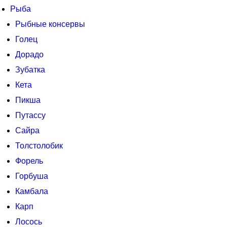
Рыба
Рыбные консервы
Голец
Дорадо
Зубатка
Кета
Пикша
Путассу
Сайра
Толстолобик
Форель
Горбуша
Камбала
Карп
Лосось