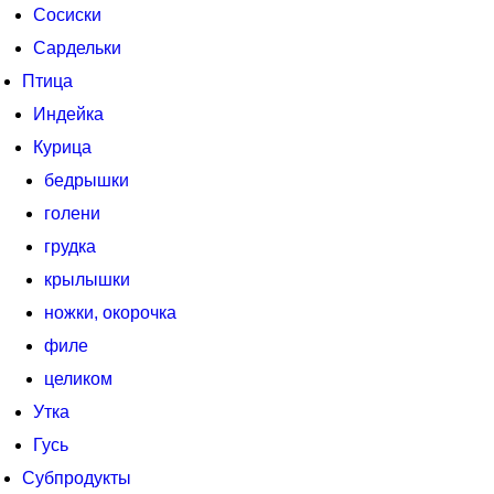
Сосиски
Сардельки
Птица
Индейка
Курица
бедрышки
голени
грудка
крылышки
ножки, окорочка
филе
целиком
Утка
Гусь
Субпродукты