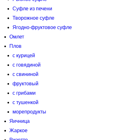
Суфле из печени
Творожное суфле
Ягодно-фруктовое суфле
Омлет
Плов
с курицей
с говядиной
с свининой
фруктовый
с грибами
с тушенкой
морепродукты
Яичница
Жаркое
Ризотто