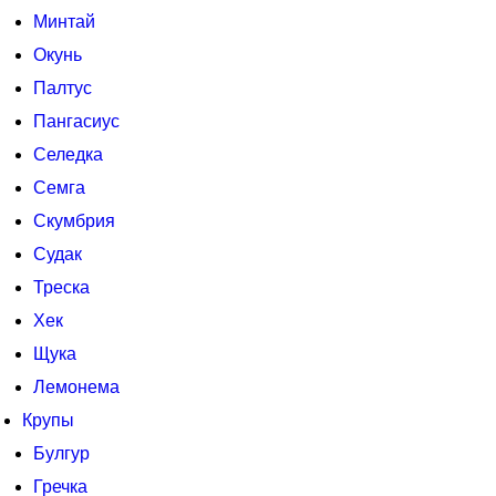
Минтай
Окунь
Палтус
Пангасиус
Селедка
Семга
Скумбрия
Судак
Треска
Хек
Щука
Лемонема
Крупы
Булгур
Гречка