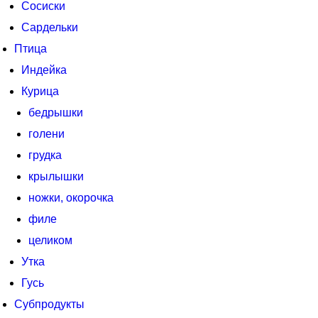
Сосиски
Сардельки
Птица
Индейка
Курица
бедрышки
голени
грудка
крылышки
ножки, окорочка
филе
целиком
Утка
Гусь
Субпродукты