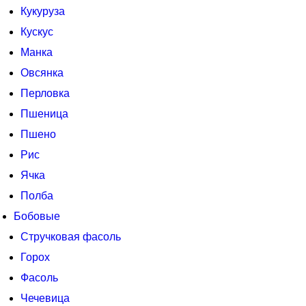
Кукуруза
Кускус
Манка
Овсянка
Перловка
Пшеница
Пшено
Рис
Ячка
Полба
Бобовые
Стручковая фасоль
Горох
Фасоль
Чечевица