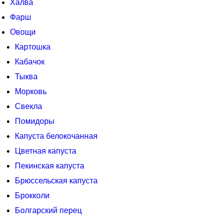
Халва
Фарш
Овощи
Картошка
Кабачок
Тыква
Морковь
Свекла
Помидоры
Капуста белокочанная
Цветная капуста
Пекинская капуста
Брюссельская капуста
Брокколи
Болгарский перец