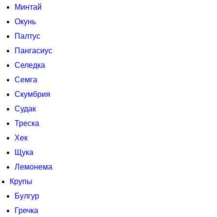
Минтай
Окунь
Палтус
Пангасиус
Селедка
Семга
Скумбрия
Судак
Треска
Хек
Щука
Лемонема
Крупы
Булгур
Гречка