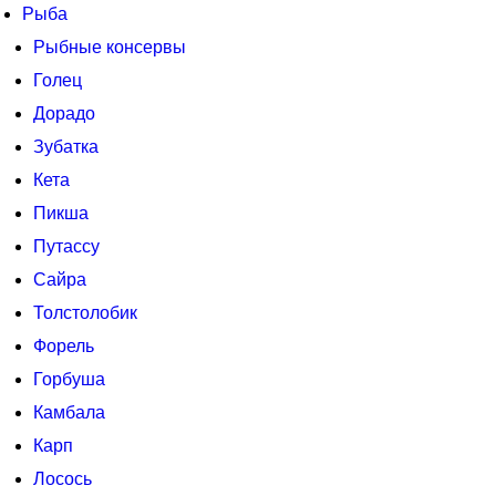
Рыба
Рыбные консервы
Голец
Дорадо
Зубатка
Кета
Пикша
Путассу
Сайра
Толстолобик
Форель
Горбуша
Камбала
Карп
Лосось