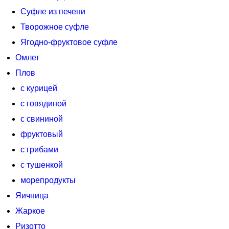
Суфле из печени
Творожное суфле
Ягодно-фруктовое суфле
Омлет
Плов
с курицей
с говядиной
с свининой
фруктовый
с грибами
с тушенкой
морепродукты
Яичница
Жаркое
Ризотто