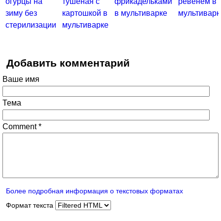
огурцы на
тушеная с
фрикадельками
ревенем в
зиму без
картошкой в
в мультиварке
мультиварк
стерилизации
мультиварке
Добавить комментарий
Ваше имя
Тема
Comment
*
Более подробная информация о текстовых форматах
Формат текста