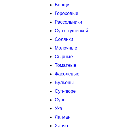
Борщи
Гороховые
Рассольники
Суп с тушенкой
Солянки
Молочные
Сырные
Томатные
Фасолевые
Бульоны
Суп-пюре
Супы
Уха
Лагман
Харчо