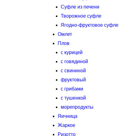
Суфле из печени
Творожное суфле
Ягодно-фруктовое суфле
Омлет
Плов
с курицей
с говядиной
с свининой
фруктовый
с грибами
с тушенкой
морепродукты
Яичница
Жаркое
Ризотто