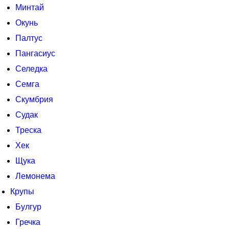
Минтай
Окунь
Палтус
Пангасиус
Селедка
Семга
Скумбрия
Судак
Треска
Хек
Щука
Лемонема
Крупы
Булгур
Гречка