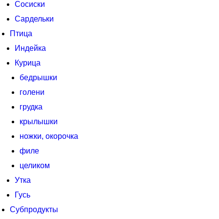
Сосиски
Сардельки
Птица
Индейка
Курица
бедрышки
голени
грудка
крылышки
ножки, окорочка
филе
целиком
Утка
Гусь
Субпродукты