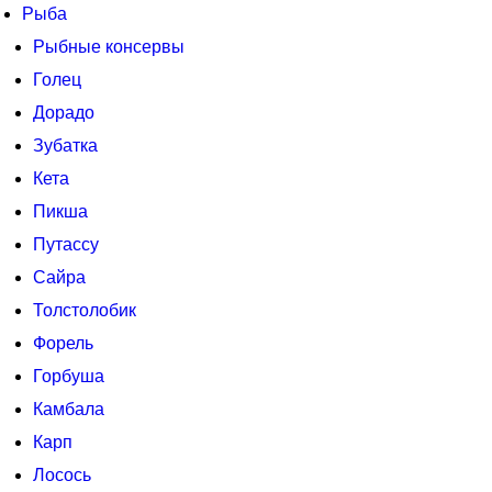
Рыба
Рыбные консервы
Голец
Дорадо
Зубатка
Кета
Пикша
Путассу
Сайра
Толстолобик
Форель
Горбуша
Камбала
Карп
Лосось