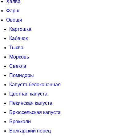
Халва
Фарш
Овощи
Картошка
Кабачок
Тыква
Морковь
Свекла
Помидоры
Капуста белокочанная
Цветная капуста
Пекинская капуста
Брюссельская капуста
Брокколи
Болгарский перец