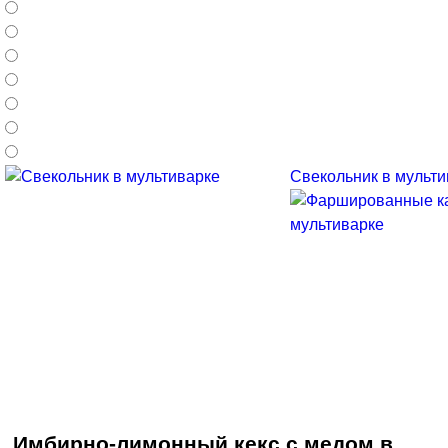
Свекольник в мультив
Имбирно-лимонный кекс с медом в