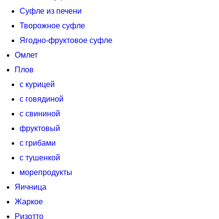
Суфле из печени
Творожное суфле
Ягодно-фруктовое суфле
Омлет
Плов
с курицей
с говядиной
с свининой
фруктовый
с грибами
с тушенкой
морепродукты
Яичница
Жаркое
Ризотто