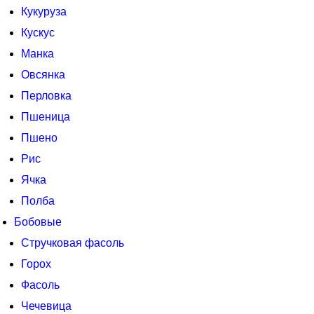
Кукуруза
Кускус
Манка
Овсянка
Перловка
Пшеница
Пшено
Рис
Ячка
Полба
Бобовые
Стручковая фасоль
Горох
Фасоль
Чечевица