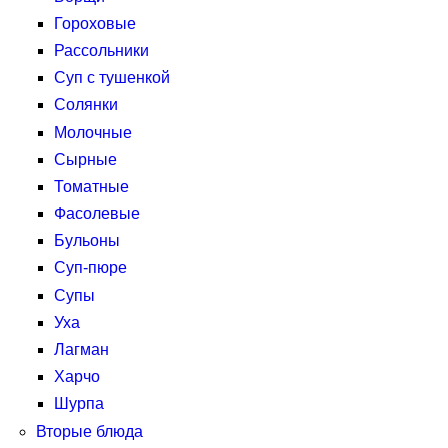
Гороховые
Рассольники
Суп с тушенкой
Солянки
Молочные
Сырные
Томатные
Фасолевые
Бульоны
Суп-пюре
Супы
Уха
Лагман
Харчо
Шурпа
Вторые блюда