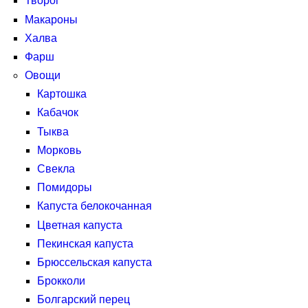
Творог
Макароны
Халва
Фарш
Овощи
Картошка
Кабачок
Тыква
Морковь
Свекла
Помидоры
Капуста белокочанная
Цветная капуста
Пекинская капуста
Брюссельская капуста
Брокколи
Болгарский перец