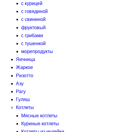
с курицей
с говядиной
с свининой
фруктовый
с грибами
с тушенкой
морепродукты
Яичница
Жаркое
Ризотто
Азу
Рагу
Гуляш
Котлеты
Мясные котлеты
Куриные котлеты
Котлеты из индейки