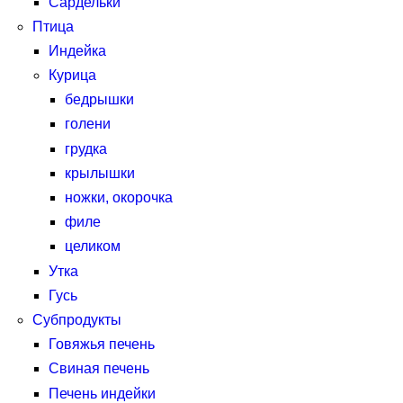
Сардельки
Птица
Индейка
Курица
бедрышки
голени
грудка
крылышки
ножки, окорочка
филе
целиком
Утка
Гусь
Субпродукты
Говяжья печень
Свиная печень
Печень индейки