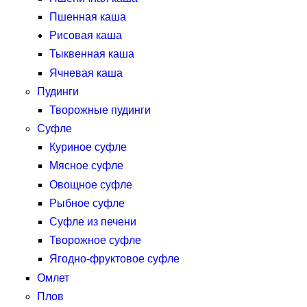
Пшенная каша
Рисовая каша
Тыквенная каша
Ячневая каша
Пудинги
Творожные пудинги
Суфле
Куриное суфле
Мясное суфле
Овощное суфле
Рыбное суфле
Суфле из печени
Творожное суфле
Ягодно-фруктовое суфле
Омлет
Плов