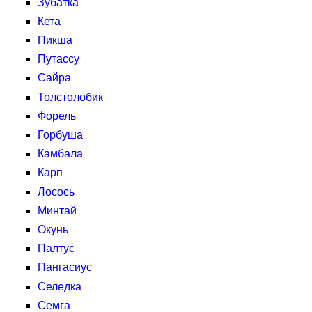
Зубатка
Кета
Пикша
Путассу
Сайра
Толстолобик
Форель
Горбуша
Камбала
Карп
Лосось
Минтай
Окунь
Палтус
Пангасиус
Селедка
Семга