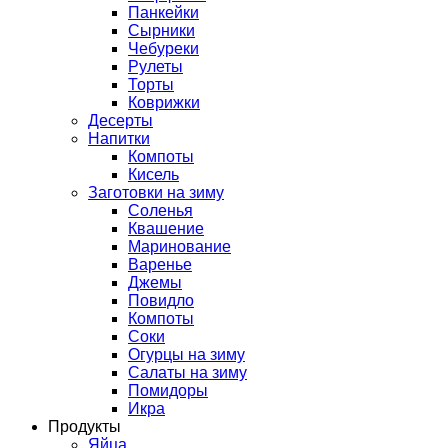
Панкейки
Сырники
Чебуреки
Рулеты
Торты
Коврижки
Десерты
Напитки
Компоты
Кисель
Заготовки на зиму
Соленья
Квашение
Маринование
Варенье
Джемы
Повидло
Компоты
Соки
Огурцы на зиму
Салаты на зиму
Помидоры
Икра
Продукты
Яйца