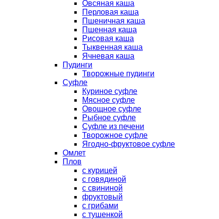
Овсяная каша
Перловая каша
Пшеничная каша
Пшенная каша
Рисовая каша
Тыквенная каша
Ячневая каша
Пудинги
Творожные пудинги
Суфле
Куриное суфле
Мясное суфле
Овощное суфле
Рыбное суфле
Суфле из печени
Творожное суфле
Ягодно-фруктовое суфле
Омлет
Плов
с курицей
с говядиной
с свининой
фруктовый
с грибами
с тушенкой