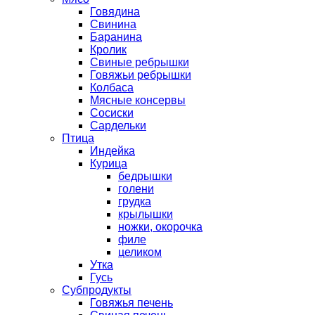
Говядина
Свинина
Баранина
Кролик
Свиные ребрышки
Говяжьи ребрышки
Колбаса
Мясные консервы
Сосиски
Сардельки
Птица
Индейка
Курица
бедрышки
голени
грудка
крылышки
ножки, окорочка
филе
целиком
Утка
Гусь
Субпродукты
Говяжья печень