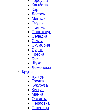
Горбуша
Камбала
Карп
Лосось
Минтай
Окунь
Палтус
Пангасиус
Селедка
Семга
Скумбрия
Судак
Треска
Хек
Щука
Лемонема
Крупы
Булгур
Гречка
Кукуруза
Кускус
Манка
Овсянка
Перловка
Пшеница