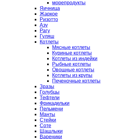
морепродукты
Яичница
Жаркое
Ризотто
Азу
Рагу
Гуляш
Котлеты
Мясные котлеты
Куриные котлеты
Котлеты из индейки
Рыбные котлеты
Овощные котлеты
Котлеты из крупы
Печеночные котлеты
Зразы
Голубцы
Тефтели
Фрикадельки
Пельмени
Манты
Стейки
Соте
Шашлыки
Вареники