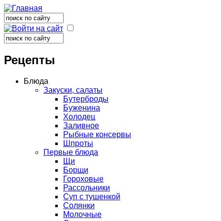
Поиск
Форма поиска
Поиск
Форма поиска
Рецепты
Блюда
Закуски, салаты
Бутерброды
Буженина
Холодец
Заливное
Рыбные консервы
Шпроты
Первые блюда
Щи
Борщи
Гороховые
Рассольники
Суп с тушенкой
Солянки
Молочные