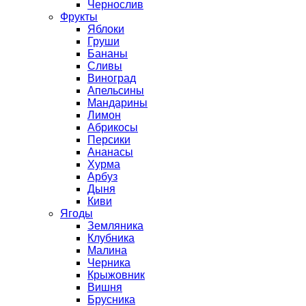
Чернослив
Фрукты
Яблоки
Груши
Бананы
Сливы
Виноград
Апельсины
Мандарины
Лимон
Абрикосы
Персики
Ананасы
Хурма
Арбуз
Дыня
Киви
Ягоды
Земляника
Клубника
Малина
Черника
Крыжовник
Вишня
Брусника