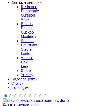
Для мультиварки
Redmond
Panasonic
Oursson
Vitek
Polaris
Philips
Cuckoo
Moulinex
Scarlett
Delimano
Stadler
Lentel
Vitesse
Dex
Leran
Sinbo
Yummy
Видеорецепты
Статьи
с овощами
Какао в мультиварке