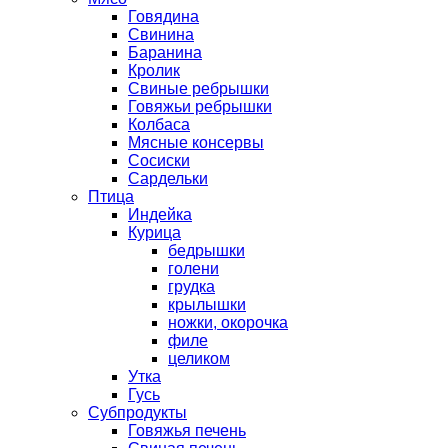
Говядина
Свинина
Баранина
Кролик
Свиные ребрышки
Говяжьи ребрышки
Колбаса
Мясные консервы
Сосиски
Сардельки
Птица
Индейка
Курица
бедрышки
голени
грудка
крылышки
ножки, окорочка
филе
целиком
Утка
Гусь
Субпродукты
Говяжья печень