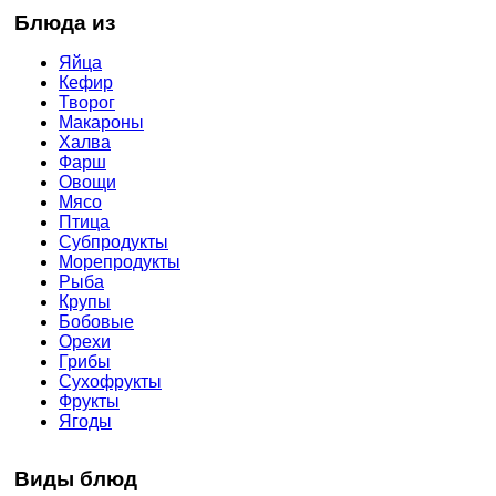
Блюда из
Яйца
Кефир
Творог
Макароны
Халва
Фарш
Овощи
Мясо
Птица
Субпродукты
Морепродукты
Рыба
Крупы
Бобовые
Орехи
Грибы
Сухофрукты
Фрукты
Ягоды
Виды блюд