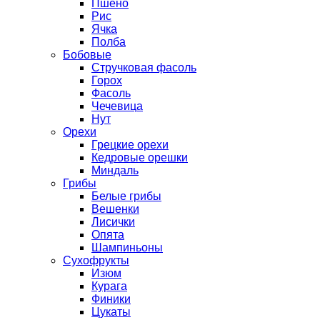
Пшено
Рис
Ячка
Полба
Бобовые
Стручковая фасоль
Горох
Фасоль
Чечевица
Нут
Орехи
Грецкие орехи
Кедровые орешки
Миндаль
Грибы
Белые грибы
Вешенки
Лисички
Опята
Шампиньоны
Сухофрукты
Изюм
Курага
Финики
Цукаты