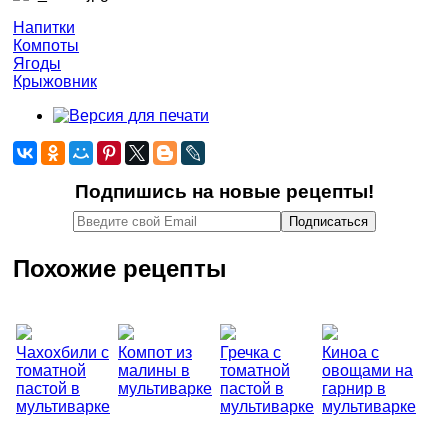
Напитки
Компоты
Ягоды
Крыжовник
Подпишись на новые рецепты!
Похожие рецепты
Чахохбили с
Компот из
Гречка с
Киноа с
томатной
малины в
томатной
овощами на
пастой в
мультиварке
пастой в
гарнир в
мультиварке
мультиварке
мультиварке