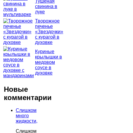
Тушеная
свинина в
луке
Творожное
печенье
«Звездочки»
с курагой в
духовке
Куриные
крылышки в
медовом
соусе в
духовке
Новые
комментарии
Слишком
много
жидкости,
Слишком