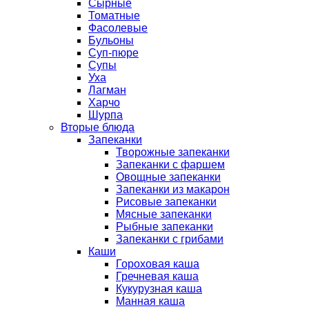
Сырные
Томатные
Фасолевые
Бульоны
Суп-пюре
Супы
Уха
Лагман
Харчо
Шурпа
Вторые блюда
Запеканки
Творожные запеканки
Запеканки с фаршем
Овощные запеканки
Запеканки из макарон
Рисовые запеканки
Мясные запеканки
Рыбные запеканки
Запеканки с грибами
Каши
Гороховая каша
Гречневая каша
Кукурузная каша
Манная каша