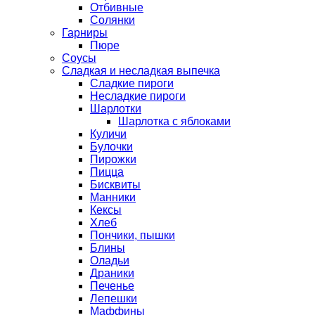
Отбивные
Солянки
Гарниры
Пюре
Соусы
Сладкая и несладкая выпечка
Сладкие пироги
Несладкие пироги
Шарлотки
Шарлотка с яблоками
Куличи
Булочки
Пирожки
Пицца
Бисквиты
Манники
Кексы
Хлеб
Пончики, пышки
Блины
Оладьи
Драники
Печенье
Лепешки
Маффины