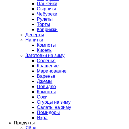
Панкейки
Сырники
Чебуреки
Рулеты
Торты
Коврижки
Десерты
Напитки
Компоты
Кисель
Заготовки на зиму
Соленья
Квашение
Маринование
Варенье
Джемы
Повидло
Компоты
Соки
Огурцы на зиму
Салаты на зиму
Помидоры
Икра
Продукты
Яйца