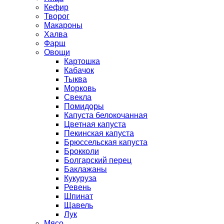
Кефир
Творог
Макароны
Халва
Фарш
Овощи
Картошка
Кабачок
Тыква
Морковь
Свекла
Помидоры
Капуста белокочанная
Цветная капуста
Пекинская капуста
Брюссельская капуста
Брокколи
Болгарский перец
Баклажаны
Кукуруза
Ревень
Шпинат
Щавель
Лук
Мясо