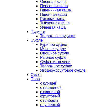
Овсяная каша
Перловая каша
Пшеничная каша
Пшенная каша
Рисовая каша
Тыквенная каша
Ячневая каша
Пудинги
Творожные пудинги
Суфле
Куриное суфле
Мясное суфле
Овощное суфле
Рыбное суфле
Суфле из печени
Творожное суфле
Ягодно-фруктовое суфле
Омлет
Плов
с курицей
с говядиной
с свининой
фруктовый
с грибами
с тушенкой