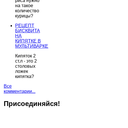
риса нужно
на такое
количество
курицы?
РЕЦЕПТ
БИСКВИТА
НА
КИПЯТКЕ В
МУЛЬТИВАРКЕ
Кипяток 2
ст.л - это 2
столовых
ложек
кипятка?
Все
комментарии...
Присоединяйся!