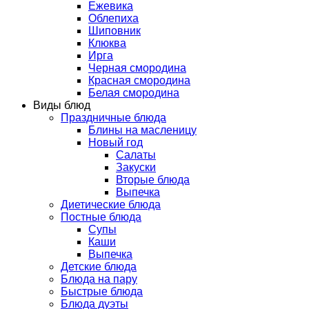
Ежевика
Облепиха
Шиповник
Клюква
Ирга
Черная смородина
Красная смородина
Белая смородина
Виды блюд
Праздничные блюда
Блины на масленицу
Новый год
Салаты
Закуски
Вторые блюда
Выпечка
Диетические блюда
Постные блюда
Супы
Каши
Выпечка
Детские блюда
Блюда на пару
Быстрые блюда
Блюда дуэты