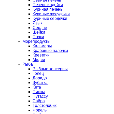
Свиная печень
Печень индейки
Куриная печень
Куриные желудочки
Куриные сердечки
Язык
Сердце
Шейки
Почки
Морепродукты
Кальмары
Крабовые палочки
Креветки
Мидии
Рыба
Рыбные консервы
Голец
Дорадо
Зубатка
Кета
Пикша
Путассу
Сайра
Толстолобик
Форель