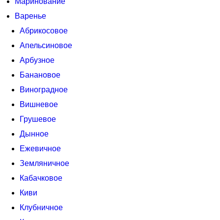
Маринование
Варенье
Абрикосовое
Апельсиновое
Арбузное
Банановое
Виноградное
Вишневое
Грушевое
Дынное
Ежевичное
Земляничное
Кабачковое
Киви
Клубничное