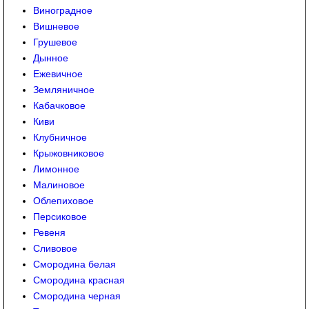
Виноградное
Вишневое
Грушевое
Дынное
Ежевичное
Земляничное
Кабачковое
Киви
Клубничное
Крыжовниковое
Лимонное
Малиновое
Облепиховое
Персиковое
Ревеня
Сливовое
Смородина белая
Смородина красная
Смородина черная