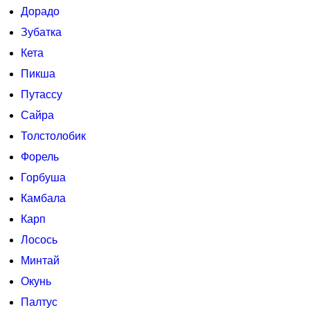
Дорадо
Зубатка
Кета
Пикша
Путассу
Сайра
Толстолобик
Форель
Горбуша
Камбала
Карп
Лосось
Минтай
Окунь
Палтус