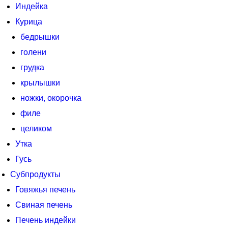
Индейка
Курица
бедрышки
голени
грудка
крылышки
ножки, окорочка
филе
целиком
Утка
Гусь
Субпродукты
Говяжья печень
Свиная печень
Печень индейки