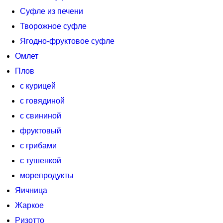
Суфле из печени
Творожное суфле
Ягодно-фруктовое суфле
Омлет
Плов
с курицей
с говядиной
с свининой
фруктовый
с грибами
с тушенкой
морепродукты
Яичница
Жаркое
Ризотто