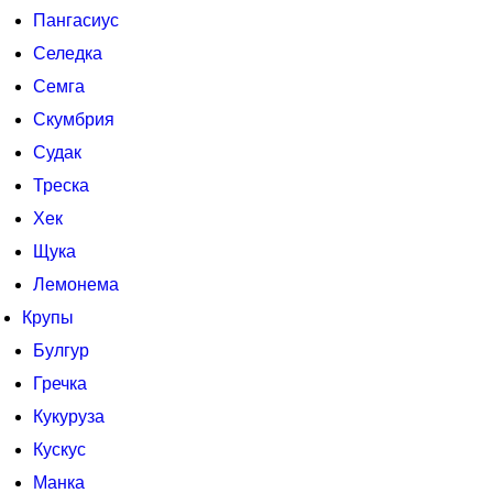
Пангасиус
Селедка
Семга
Скумбрия
Судак
Треска
Хек
Щука
Лемонема
Крупы
Булгур
Гречка
Кукуруза
Кускус
Манка