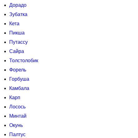
Дорадо
Зубатка
Кета
Пикша
Путассу
Сайра
Толстолобик
Форель
Горбуша
Камбала
Карп
Лосось
Минтай
Окунь
Палтус