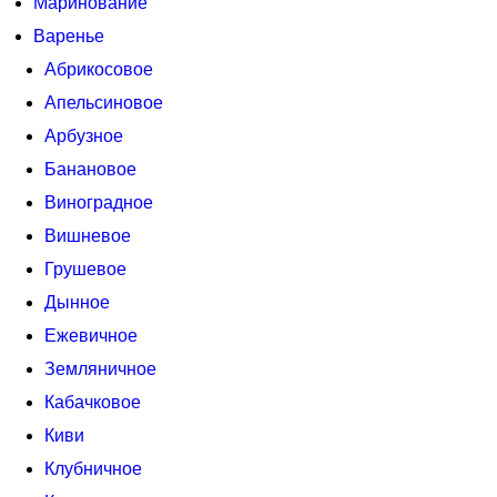
Маринование
Варенье
Абрикосовое
Апельсиновое
Арбузное
Банановое
Виноградное
Вишневое
Грушевое
Дынное
Ежевичное
Земляничное
Кабачковое
Киви
Клубничное