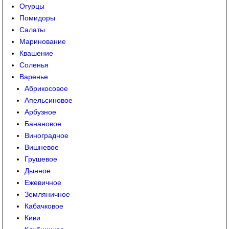
Огурцы
Помидоры
Салаты
Маринование
Квашение
Соленья
Варенье
Абрикосовое
Апельсиновое
Арбузное
Банановое
Виноградное
Вишневое
Грушевое
Дынное
Ежевичное
Земляничное
Кабачковое
Киви