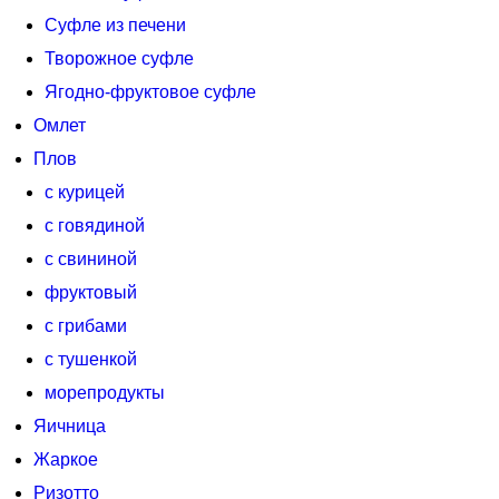
Суфле из печени
Творожное суфле
Ягодно-фруктовое суфле
Омлет
Плов
с курицей
с говядиной
с свининой
фруктовый
с грибами
с тушенкой
морепродукты
Яичница
Жаркое
Ризотто