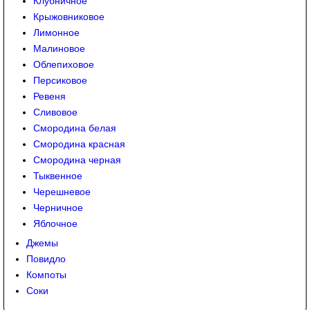
Клубничное
Крыжовниковое
Лимонное
Малиновое
Облепиховое
Персиковое
Ревеня
Сливовое
Смородина белая
Смородина красная
Смородина черная
Тыквенное
Черешневое
Черничное
Яблочное
Джемы
Повидло
Компоты
Соки