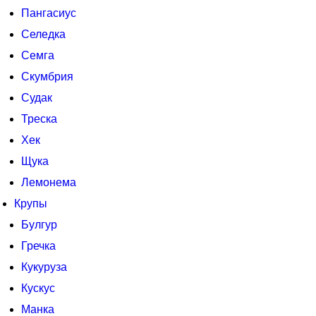
Пангасиус
Селедка
Семга
Скумбрия
Судак
Треска
Хек
Щука
Лемонема
Крупы
Булгур
Гречка
Кукуруза
Кускус
Манка