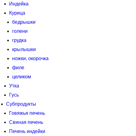
Индейка
Курица
бедрышки
голени
грудка
крылышки
ножки, окорочка
филе
целиком
Утка
Гусь
Субпродукты
Говяжья печень
Свиная печень
Печень индейки