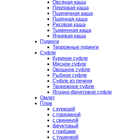
Овсяная каша
Перловая каша
Пшеничная каша
Пшенная каша
Рисовая каша
Тыквенная каша
Ячневая каша
Пудинги
Творожные пудинги
Суфле
Куриное суфле
Мясное суфле
Овощное суфле
Рыбное суфле
Суфле из печени
Творожное суфле
Ягодно-фруктовое суфле
Омлет
Плов
с курицей
с говядиной
с свининой
фруктовый
с грибами
с тушенкой