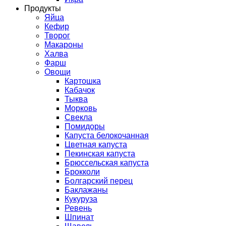
Продукты
Яйца
Кефир
Творог
Макароны
Халва
Фарш
Овощи
Картошка
Кабачок
Тыква
Морковь
Свекла
Помидоры
Капуста белокочанная
Цветная капуста
Пекинская капуста
Брюссельская капуста
Брокколи
Болгарский перец
Баклажаны
Кукуруза
Ревень
Шпинат