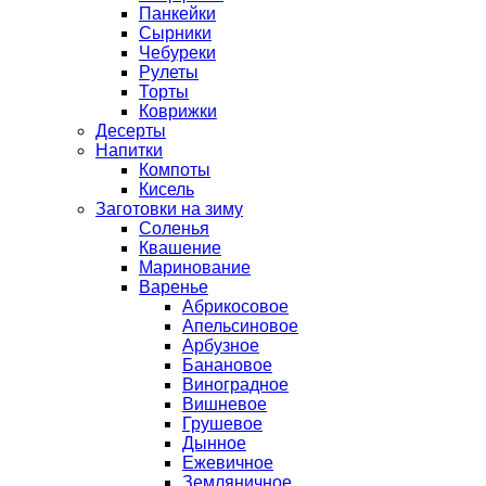
Панкейки
Сырники
Чебуреки
Рулеты
Торты
Коврижки
Десерты
Напитки
Компоты
Кисель
Заготовки на зиму
Соленья
Квашение
Маринование
Варенье
Абрикосовое
Апельсиновое
Арбузное
Банановое
Виноградное
Вишневое
Грушевое
Дынное
Ежевичное
Земляничное