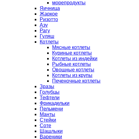
морепродукты
Яичница
Жаркое
Ризотто
Азу
Рагу
Гуляш
Котлеты
Мясные котлеты
Куриные котлеты
Котлеты из индейки
Рыбные котлеты
Овощные котлеты
Котлеты из крупы
Печеночные котлеты
Зразы
Голубцы
Тефтели
Фрикадельки
Пельмени
Манты
Стейки
Соте
Шашлыки
Вареники