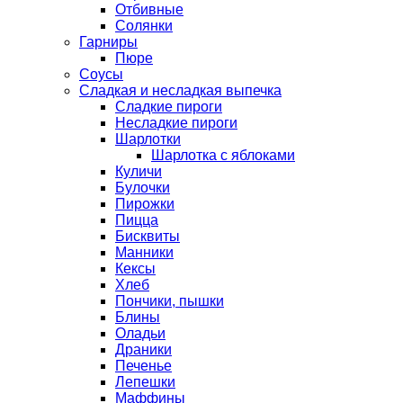
Отбивные
Солянки
Гарниры
Пюре
Соусы
Сладкая и несладкая выпечка
Сладкие пироги
Несладкие пироги
Шарлотки
Шарлотка с яблоками
Куличи
Булочки
Пирожки
Пицца
Бисквиты
Манники
Кексы
Хлеб
Пончики, пышки
Блины
Оладьи
Драники
Печенье
Лепешки
Маффины