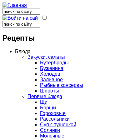
Поиск
Форма поиска
Поиск
Форма поиска
Рецепты
Блюда
Закуски, салаты
Бутерброды
Буженина
Холодец
Заливное
Рыбные консервы
Шпроты
Первые блюда
Щи
Борщи
Гороховые
Рассольники
Суп с тушенкой
Солянки
Молочные