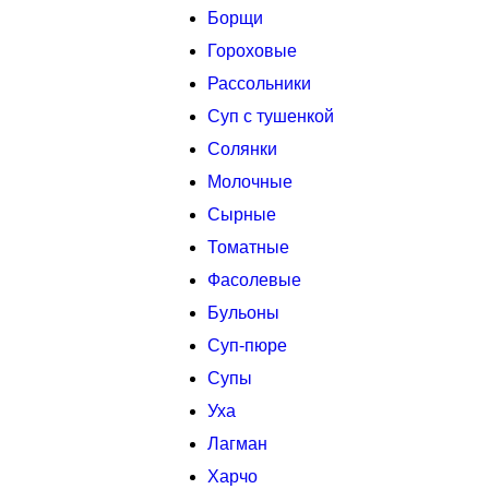
Борщи
Гороховые
Рассольники
Суп с тушенкой
Солянки
Молочные
Сырные
Томатные
Фасолевые
Бульоны
Суп-пюре
Супы
Уха
Лагман
Харчо