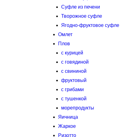
Суфле из печени
Творожное суфле
Ягодно-фруктовое суфле
Омлет
Плов
с курицей
с говядиной
с свининой
фруктовый
с грибами
с тушенкой
морепродукты
Яичница
Жаркое
Ризотто