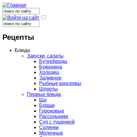
Поиск
Форма поиска
Поиск
Форма поиска
Рецепты
Блюда
Закуски, салаты
Бутерброды
Буженина
Холодец
Заливное
Рыбные консервы
Шпроты
Первые блюда
Щи
Борщи
Гороховые
Рассольники
Суп с тушенкой
Солянки
Молочные