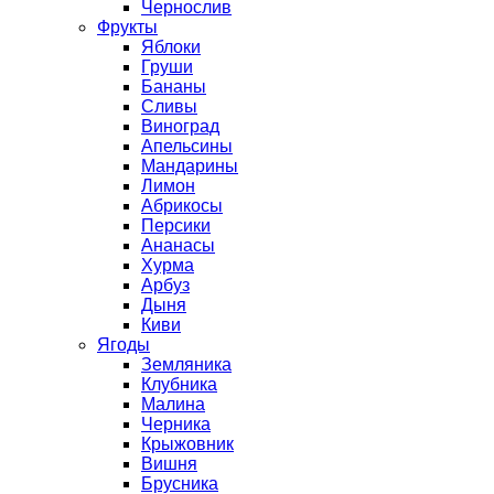
Чернослив
Фрукты
Яблоки
Груши
Бананы
Сливы
Виноград
Апельсины
Мандарины
Лимон
Абрикосы
Персики
Ананасы
Хурма
Арбуз
Дыня
Киви
Ягоды
Земляника
Клубника
Малина
Черника
Крыжовник
Вишня
Брусника