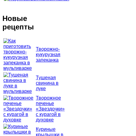
Новые
рецепты
Творожно-
кукурузная
запеканка
Тушеная
свинина в
луке
Творожное
печенье
«Звездочки»
с курагой в
духовке
Куриные
крылышки в