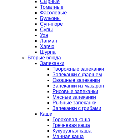
Сырные
Томатные
Фасолевые
Бульоны
Суп-пюре
Супы
Уха
Лагман
Харчо
Шурпа
Вторые блюда
Запеканки
Творожные запеканки
Запеканки с фаршем
Овощные запеканки
Запеканки из макарон
Рисовые запеканки
Мясные запеканки
Рыбные запеканки
Запеканки с грибами
Каши
Гороховая каша
Гречневая каша
Кукурузная каша
Манная каша