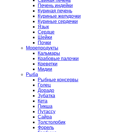
Свиная печень
Печень индейки
Куриная печень
Куриные желудочки
Куриные сердечки
Язык
Сердце
Шейки
Почки
Морепродукты
Кальмары
Крабовые палочки
Креветки
Мидии
Рыба
Рыбные консервы
Голец
Дорадо
Зубатка
Кета
Пикша
Путассу
Сайра
Толстолобик
Форель