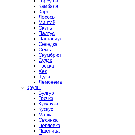
Горбуша
Камбала
Карп
Лосось
Минтай
Окунь
Палтус
Пангасиус
Селедка
Семга
Скумбрия
Судак
Треска
Хек
Щука
Лемонема
Крупы
Булгур
Гречка
Кукуруза
Кускус
Манка
Овсянка
Перловка
Пшеница