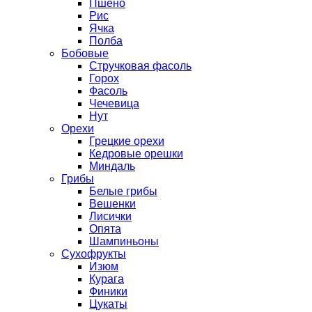
Пшено
Рис
Ячка
Полба
Бобовые
Стручковая фасоль
Горох
Фасоль
Чечевица
Нут
Орехи
Грецкие орехи
Кедровые орешки
Миндаль
Грибы
Белые грибы
Вешенки
Лисички
Опята
Шампиньоны
Сухофрукты
Изюм
Курага
Финики
Цукаты