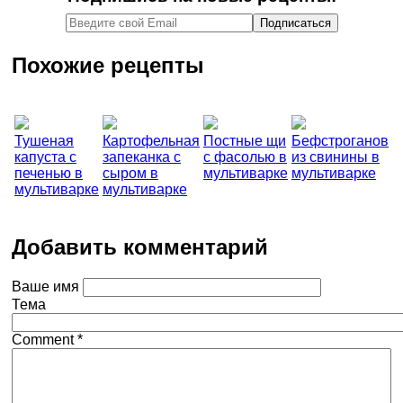
Похожие рецепты
Тушеная
Картофельная
Постные щи
Бефстроганов
капуста с
запеканка с
с фасолью в
из свинины в
печенью в
сыром в
мультиварке
мультиварке
мультиварке
мультиварке
Добавить комментарий
Ваше имя
Тема
Comment
*