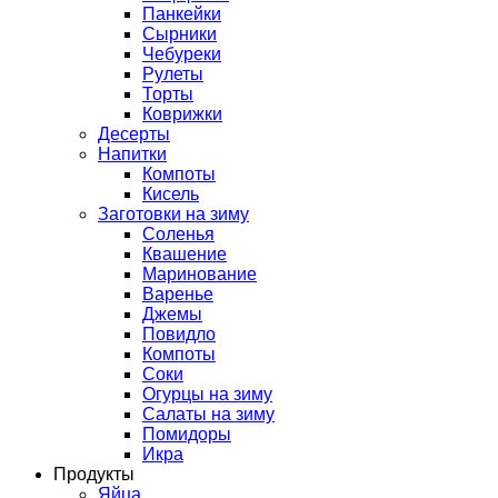
Панкейки
Сырники
Чебуреки
Рулеты
Торты
Коврижки
Десерты
Напитки
Компоты
Кисель
Заготовки на зиму
Соленья
Квашение
Маринование
Варенье
Джемы
Повидло
Компоты
Соки
Огурцы на зиму
Салаты на зиму
Помидоры
Икра
Продукты
Яйца