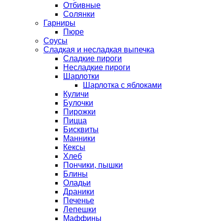
Отбивные
Солянки
Гарниры
Пюре
Соусы
Сладкая и несладкая выпечка
Сладкие пироги
Несладкие пироги
Шарлотки
Шарлотка с яблоками
Куличи
Булочки
Пирожки
Пицца
Бисквиты
Манники
Кексы
Хлеб
Пончики, пышки
Блины
Оладьи
Драники
Печенье
Лепешки
Маффины