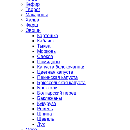
Кефир
Творог
Макароны
Халва
Фарш
Овощи
Картошка
Кабачок
Тыква
Морковь
Свекла
Помидоры
Капуста белокочанная
Цветная капуста
Пекинская капуста
Брюссельская капуста
Брокколи
Болгарский перец
Баклажаны
Кукуруза
Ревень
Шпинат
Щавель
Лук
Мясо