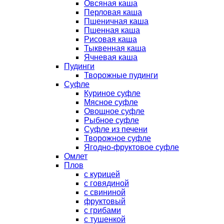
Овсяная каша
Перловая каша
Пшеничная каша
Пшенная каша
Рисовая каша
Тыквенная каша
Ячневая каша
Пудинги
Творожные пудинги
Суфле
Куриное суфле
Мясное суфле
Овощное суфле
Рыбное суфле
Суфле из печени
Творожное суфле
Ягодно-фруктовое суфле
Омлет
Плов
с курицей
с говядиной
с свининой
фруктовый
с грибами
с тушенкой