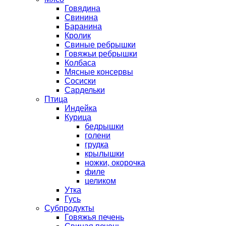
Говядина
Свинина
Баранина
Кролик
Свиные ребрышки
Говяжьи ребрышки
Колбаса
Мясные консервы
Сосиски
Сардельки
Птица
Индейка
Курица
бедрышки
голени
грудка
крылышки
ножки, окорочка
филе
целиком
Утка
Гусь
Субпродукты
Говяжья печень