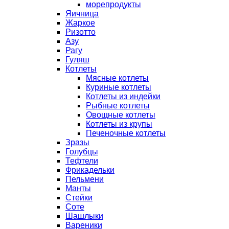
морепродукты
Яичница
Жаркое
Ризотто
Азу
Рагу
Гуляш
Котлеты
Мясные котлеты
Куриные котлеты
Котлеты из индейки
Рыбные котлеты
Овощные котлеты
Котлеты из крупы
Печеночные котлеты
Зразы
Голубцы
Тефтели
Фрикадельки
Пельмени
Манты
Стейки
Соте
Шашлыки
Вареники