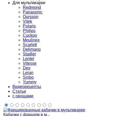
Для мультиварки
Redmond
Panasonic
Oursson
Vitek
Polaris
Philips
Cuckoo
Moulinex
Scarlett
Delimano
Stadler
Lentel
Vitesse
Dex
Leran
Sinbo
Yummy
Видеорецепты
Статьи
с овощами
Кабачки с фаршем в м...