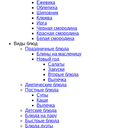
Ежевика
Облепиха
Шиповник
Клюква
Ирга
Черная смородина
Красная смородина
Белая смородина
Виды блюд
Праздничные блюда
Блины на масленицу
Новый год
Салаты
Закуски
Вторые блюда
Выпечка
Диетические блюда
Постные блюда
Супы
Каши
Выпечка
Детские блюда
Блюда на пару
Быстрые блюда
Блюда дуэты