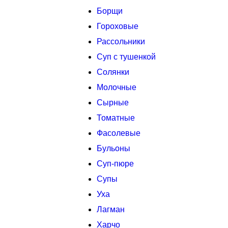
Борщи
Гороховые
Рассольники
Суп с тушенкой
Солянки
Молочные
Сырные
Томатные
Фасолевые
Бульоны
Суп-пюре
Супы
Уха
Лагман
Харчо