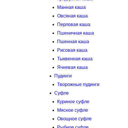
Манная каша
Овсяная каша
Перловая каша
Пшеничная каша
Пшенная каша
Рисовая каша
Тыквенная каша
Ячневая каша
Пудинги
Творожные пудинги
Суфле
Куриное суфле
Мясное суфле
Овощное суфле
Рыбное суфле