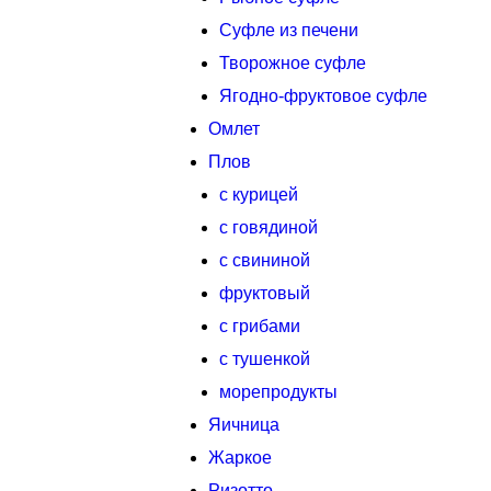
Суфле из печени
Творожное суфле
Ягодно-фруктовое суфле
Омлет
Плов
с курицей
с говядиной
с свининой
фруктовый
с грибами
с тушенкой
морепродукты
Яичница
Жаркое
Ризотто