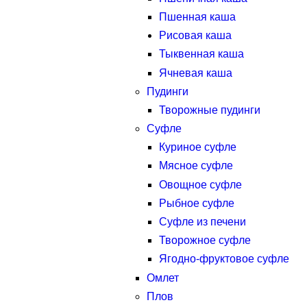
Пшенная каша
Рисовая каша
Тыквенная каша
Ячневая каша
Пудинги
Творожные пудинги
Суфле
Куриное суфле
Мясное суфле
Овощное суфле
Рыбное суфле
Суфле из печени
Творожное суфле
Ягодно-фруктовое суфле
Омлет
Плов