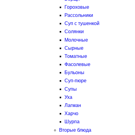
Гороховые
Рассольники
Суп с тушенкой
Солянки
Молочные
Сырные
Томатные
Фасолевые
Бульоны
Суп-пюре
Супы
Уха
Лагман
Харчо
Шурпа
Вторые блюда