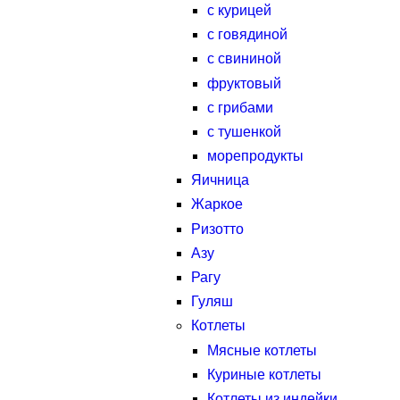
с курицей
с говядиной
с свининой
фруктовый
с грибами
с тушенкой
морепродукты
Яичница
Жаркое
Ризотто
Азу
Рагу
Гуляш
Котлеты
Мясные котлеты
Куриные котлеты
Котлеты из индейки