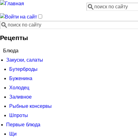
Поиск
Форма поиска
Поиск
Форма поиска
Рецепты
Блюда
Закуски, салаты
Бутерброды
Буженина
Холодец
Заливное
Рыбные консервы
Шпроты
Первые блюда
Щи