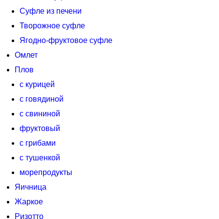
Суфле из печени
Творожное суфле
Ягодно-фруктовое суфле
Омлет
Плов
с курицей
с говядиной
с свининой
фруктовый
с грибами
с тушенкой
морепродукты
Яичница
Жаркое
Ризотто