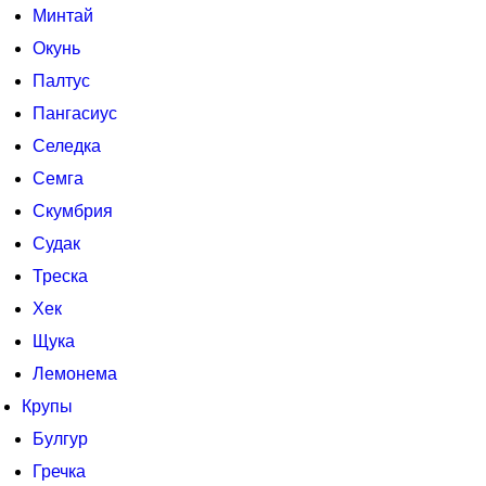
Минтай
Окунь
Палтус
Пангасиус
Селедка
Семга
Скумбрия
Судак
Треска
Хек
Щука
Лемонема
Крупы
Булгур
Гречка