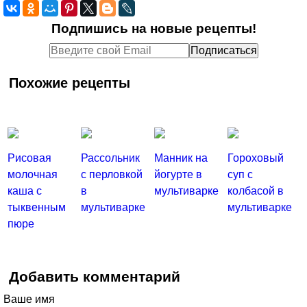
Подпишись на новые рецепты!
Похожие рецепты
Рисовая
Рассольник
Манник на
Гороховый
молочная
с перловкой
йогурте в
суп с
каша с
в
мультиварке
колбасой в
тыквенным
мультиварке
мультиварке
пюре
Добавить комментарий
Ваше имя