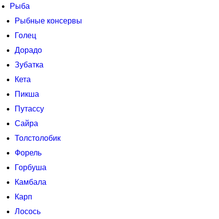
Рыба
Рыбные консервы
Голец
Дорадо
Зубатка
Кета
Пикша
Путассу
Сайра
Толстолобик
Форель
Горбуша
Камбала
Карп
Лосось