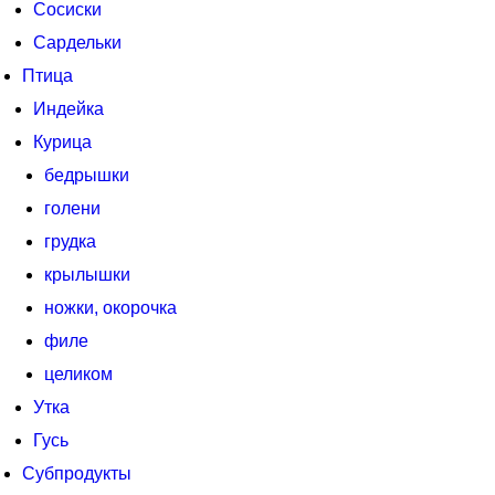
Сосиски
Сардельки
Птица
Индейка
Курица
бедрышки
голени
грудка
крылышки
ножки, окорочка
филе
целиком
Утка
Гусь
Субпродукты