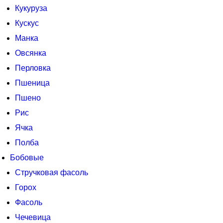
Кукуруза
Кускус
Манка
Овсянка
Перловка
Пшеница
Пшено
Рис
Ячка
Полба
Бобовые
Стручковая фасоль
Горох
Фасоль
Чечевица