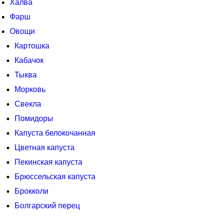
Халва
Фарш
Овощи
Картошка
Кабачок
Тыква
Морковь
Свекла
Помидоры
Капуста белокочанная
Цветная капуста
Пекинская капуста
Брюссельская капуста
Брокколи
Болгарский перец