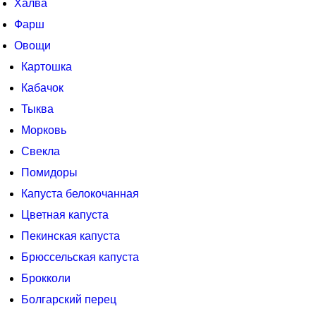
Халва
Фарш
Овощи
Картошка
Кабачок
Тыква
Морковь
Свекла
Помидоры
Капуста белокочанная
Цветная капуста
Пекинская капуста
Брюссельская капуста
Брокколи
Болгарский перец