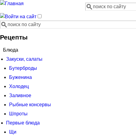
Поиск
Форма поиска
Поиск
Форма поиска
Рецепты
Блюда
Закуски, салаты
Бутерброды
Буженина
Холодец
Заливное
Рыбные консервы
Шпроты
Первые блюда
Щи