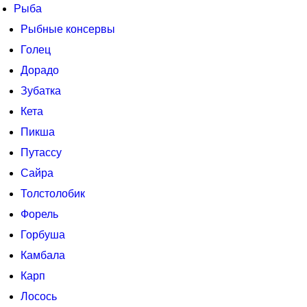
Рыба
Рыбные консервы
Голец
Дорадо
Зубатка
Кета
Пикша
Путассу
Сайра
Толстолобик
Форель
Горбуша
Камбала
Карп
Лосось