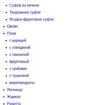
Суфле из печени
Творожное суфле
Ягодно-фруктовое суфле
Омлет
Плов
с курицей
с говядиной
с свининой
фруктовый
с грибами
с тушенкой
морепродукты
Яичница
Жаркое
Ризотто