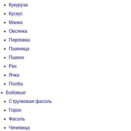
Кукуруза
Кускус
Манка
Овсянка
Перловка
Пшеница
Пшено
Рис
Ячка
Полба
Бобовые
Стручковая фасоль
Горох
Фасоль
Чечевица