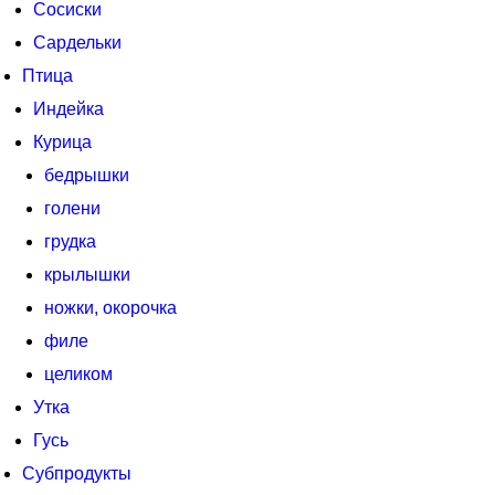
Сосиски
Сардельки
Птица
Индейка
Курица
бедрышки
голени
грудка
крылышки
ножки, окорочка
филе
целиком
Утка
Гусь
Субпродукты