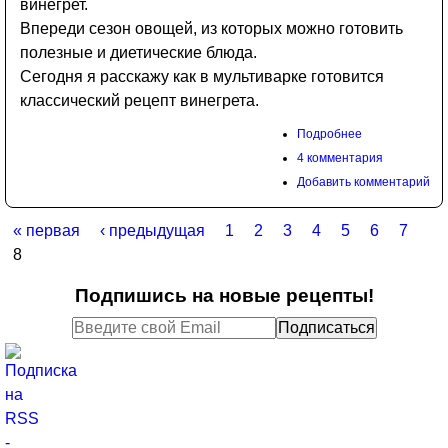
винегрет.
Впереди сезон овощей, из которых можно готовить
полезные и диетические блюда.
Сегодня я расскажу как в мультиварке готовится
классический рецепт винегрета.
Подробнее
4 комментария
Добавить комментарий
« первая
‹ предыдущая
1
2
3
4
5
6
7
Страницы
8
Подпишись на новые рецепты!