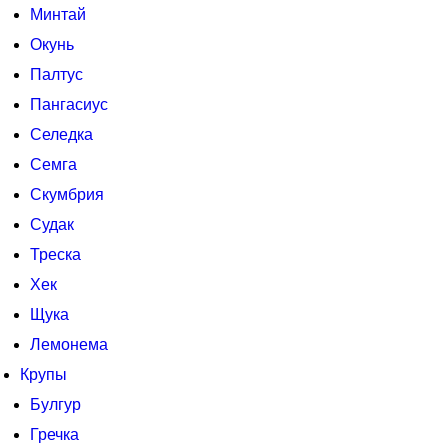
Минтай
Окунь
Палтус
Пангасиус
Селедка
Семга
Скумбрия
Судак
Треска
Хек
Щука
Лемонема
Крупы
Булгур
Гречка